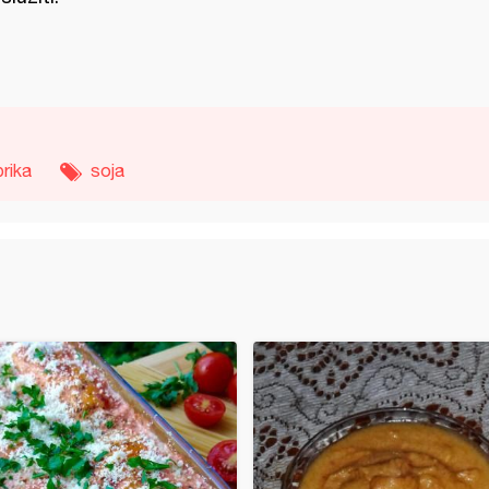
rika
soja