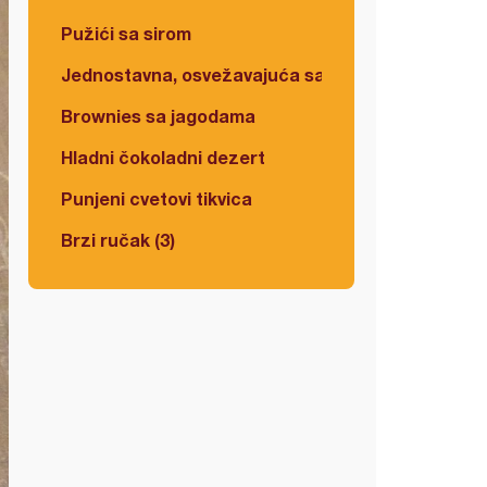
Pužići sa sirom
Jednostavna, osvežavajuća salata
Brownies sa jagodama
Hladni čokoladni dezert
Punjeni cvetovi tikvica
Brzi ručak (3)