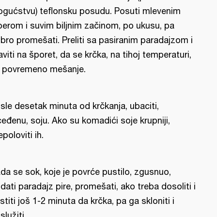
gućstvu) teflonsku posudu. Posuti mlevenim
berom i suvim biljnim začinom, po ukusu, pa
bro promešati. Preliti sa pasiranim paradajzom i
aviti na šporet, da se krčka, na tihoj temperaturi,
 povremeno mešanje.
sle desetak minuta od krčkanja, ubaciti,
ceđenu, soju. Ako su komadići soje krupniji,
epoloviti ih.
da se sok, koje je povrće pustilo, zgusnuo,
dati paradajz pire, promešati, ako treba dosoliti i
stiti još 1-2 minuta da krčka, pa ga skloniti i
služiti.