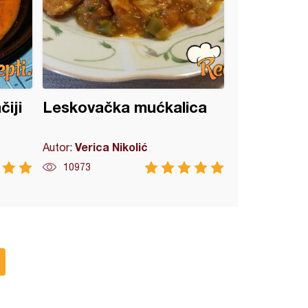
iji
Leskovačka mućkalica
Verica Nikolić
Autor:
10973