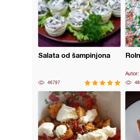
Salata od šampinjona
Roln
Autor:
46797
48
vačka mućkalica