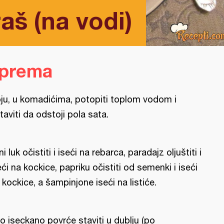
aš (na vodi)
iprema
ju, u komadićima, potopiti toplom vodom i
taviti da odstoji pola sata.
ni luk očistiti i iseći na rebarca, paradajz oljuštiti i
eći na kockice, papriku očistiti od semenki i iseći
 kockice, a šampinjone iseći na listiće.
o iseckano povrće staviti u dublju (po