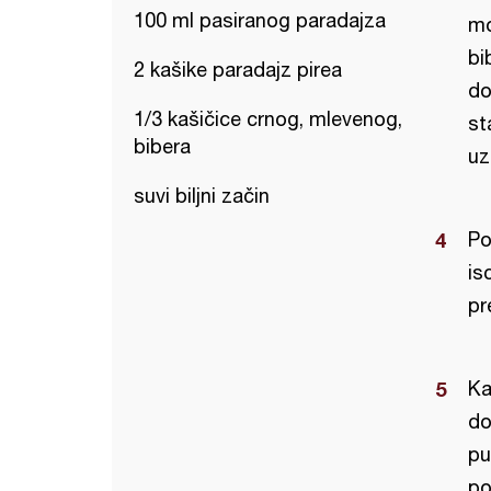
100 ml pasiranog paradajza
mo
bi
2 kašike paradajz pirea
do
1/3 kašičice crnog, mlevenog,
st
bibera
uz
suvi biljni začin
Po
is
pr
Ka
do
pu
po