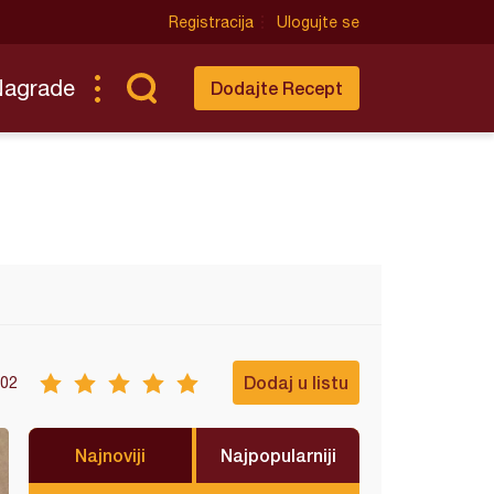
Registracija
Ulogujte se
Nagrade
Dodajte Recept
Dodaj u listu
02
Najnoviji
Najpopularniji