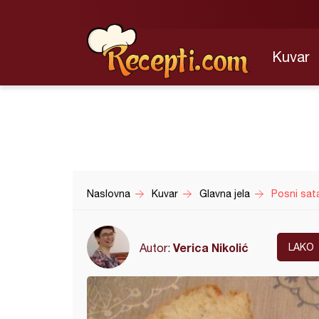
Kuvar
Naslovna
Kuvar
Glavna jela
Posni sat
Verica Nikolić
Autor:
LAKO