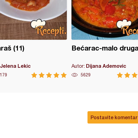
raš (11)
Bećarac-malo drugač
Jelena Lekic
Dijana Ademovic
Autor:
179
5629
Postavite komentar