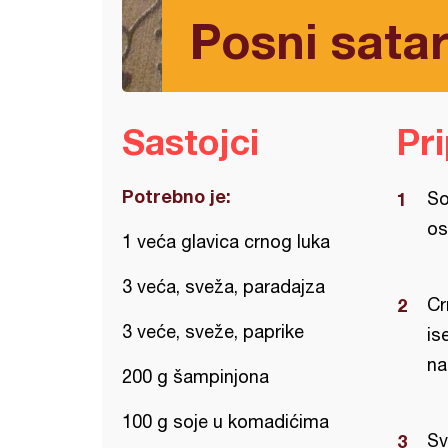
Posni satar
Sastojci
Pr
Potrebno je:
So
os
1 veća glavica crnog luka
3 veća, sveža, paradajza
Cr
3 veće, sveže, paprike
is
na
200 g šampinjona
100 g soje u komadićima
Sv