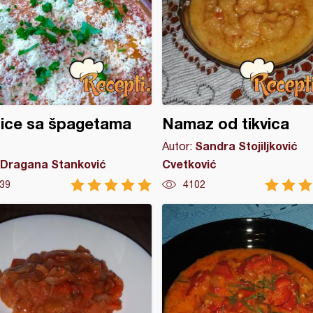
ice sa špagetama
Namaz od tikvica
Sandra Stojiljković
Autor:
Dragana Stanković
Cvetković
39
4102