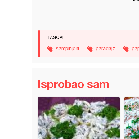
TAGOVI
šampinjoni
paradajz
pap
Isprobao sam
sta palenta sa čeri paradajzom