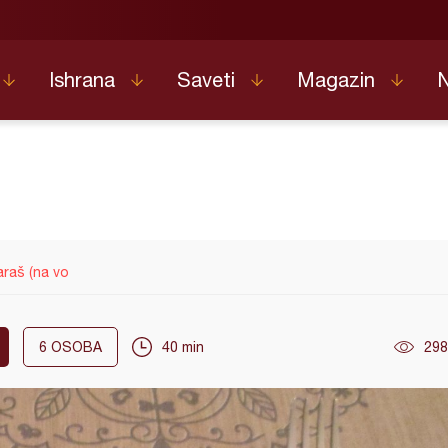
Ishrana
Saveti
Magazin
araš (na vo
6
OSOBA
40 min
298