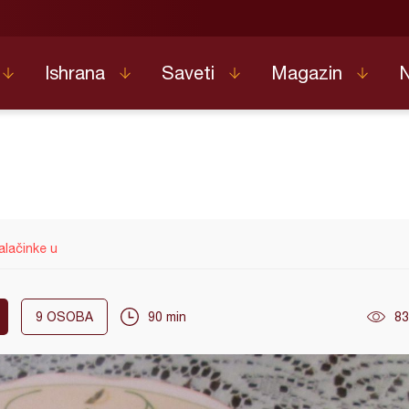
Ishrana
Saveti
Magazin
alačinke u
9
OSOBA
90 min
83