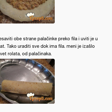
esaviti obe strane palačinke preko fila i uviti je u
lat. Tako uraditi sve dok ima fila. meni je izašlo
vet rolata, od palačinaka.