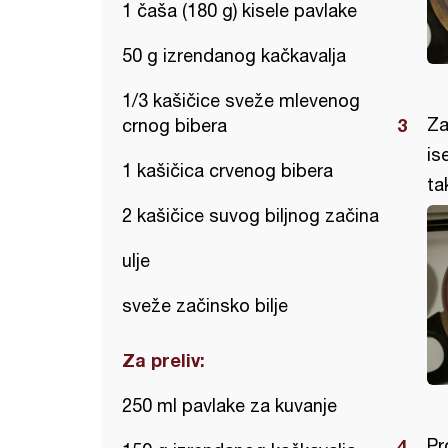
1 čaša (180 g) kisele pavlake
50 g izrendanog kačkavalja
1/3 kašičice sveže mlevenog
Za
crnog bibera
is
1 kašičica crvenog bibera
ta
2 kašičice suvog biljnog začina
ulje
sveže začinsko bilje
Za preliv:
250 ml pavlake za kuvanje
Pr