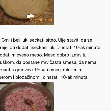
l: Crni i beli luk iseckati sitno. Ulje staviti da se
reje, pa dodati iseckani luk. Dinstati 10-ak minuta
dodati mleveno meso. Meso dobro izmrviti,
ljuškom, da postane mrvičasta smesa, da nema
snatih grudvica. Posuti crnim, mlevenim,
berom i biozačinom i dinstati, 10-ak minuta.