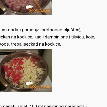
tim dodati paradajz (prethodno oljušten),
eckan na kockice, kao i šampinjone i tikvicu, koje,
kođe, treba iseckati na kockice.
omešati, sipati 100 ml pasiranog paradajza i