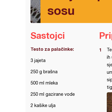
sosu
Sastojci
Pr
Testo za palačinke:
Te
ih
3 jajeta
sj
250 g brašna
um
si
500 ml mleka
ti
250 ml gazirane vode
2 kašike ulja