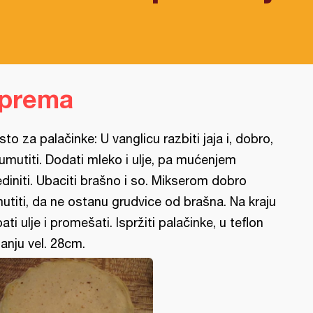
iprema
sto za palačinke: U vanglicu razbiti jaja i, dobro,
 umutiti. Dodati mleko i ulje, pa mućenjem
ediniti. Ubaciti brašno i so. Mikserom dobro
utiti, da ne ostanu grudvice od brašna. Na kraju
pati ulje i promešati. Ispržiti palačinke, u teflon
ganju vel. 28cm.