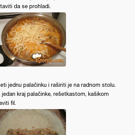
taviti da se prohladi.
eti jednu palačinku i raširiti je na radnom stolu.
 jedan kraj palačinke, rešetkastom, kašikom
viti fil.