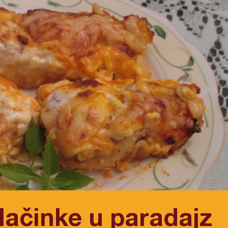
lačinke u paradajz