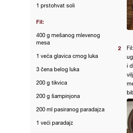
1 prstohvat soli
Fil:
400 g mešanog mlevenog
mesa
Fi
1 veća glavica crnog luka
ug
i 
3 čena belog luka
vi
200 g tikvica
me
bi
200 g šampinjona
200 ml pasiranog paradajza
1 veći paradajz