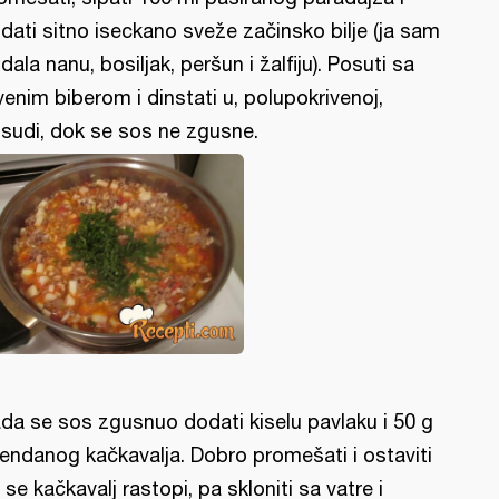
dati sitno iseckano sveže začinsko bilje (ja sam
dala nanu, bosiljak, peršun i žalfiju). Posuti sa
venim biberom i dinstati u, polupokrivenoj,
sudi, dok se sos ne zgusne.
da se sos zgusnuo dodati kiselu pavlaku i 50 g
rendanog kačkavalja. Dobro promešati i ostaviti
 se kačkavalj rastopi, pa skloniti sa vatre i