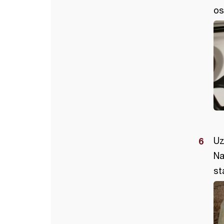
os
Uz
Na
sta