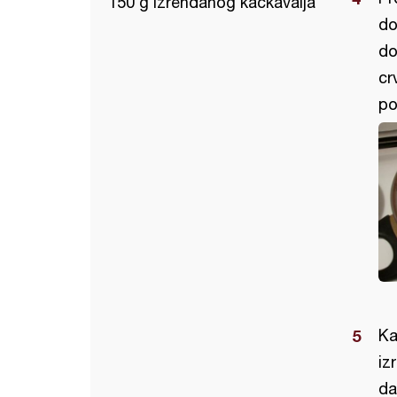
150 g izrendanog kačkavalja
do
do
cr
po
Ka
iz
da