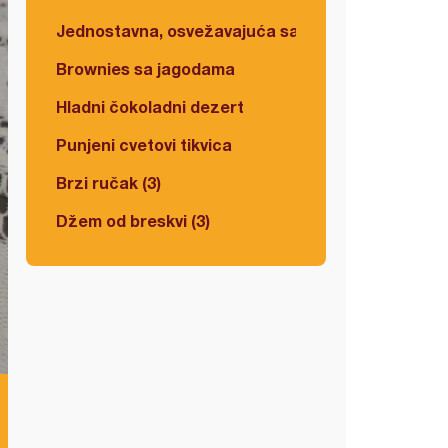
Jednostavna, osvežavajuća salata
Brownies sa jagodama
Hladni čokoladni dezert
Punjeni cvetovi tikvica
Brzi ručak (3)
Džem od breskvi (3)