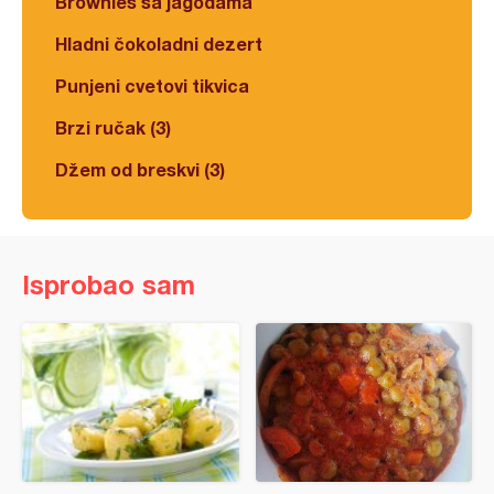
Brownies sa jagodama
Hladni čokoladni dezert
Punjeni cvetovi tikvica
Brzi ručak (3)
Džem od breskvi (3)
Isprobao sam