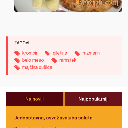
TAGOVI
krompir
piletina
ruzmarin
belo meso
ramstek
majčina dušica
Najnoviji
Najpopularniji
Jednostavna, osvežavajuća salata