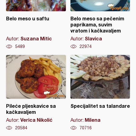
Belo meso u saftu
Belo meso sa pečenim
paprikama, suvim
vratom i kačkavaljem
Suzana Mitic
Slavica
Autor:
Autor:
5489
22974
Pileće pljeskavice sa
Specijalitet sa talandare
kačkavaljem
Verica Nikolić
Milena
Autor:
Autor:
20584
70716