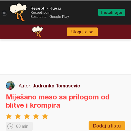
Recepti - Kuvar
Instalirajte
Recepti.com
Besplatna - Google Play
Ulogujte se
Jadranka Tomasevic
Autor:
Miješano meso sa prilogom od
blitve i krompira
Dodaj u listu
60 min