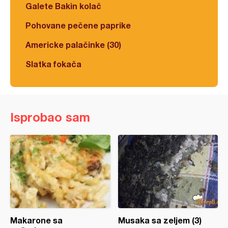
Galete Bakin kolač
Pohovane pečene paprike
Americke palačinke (30)
Slatka fokača
Isprobao sam
Makarone sa
Musaka sa zeljem (3)