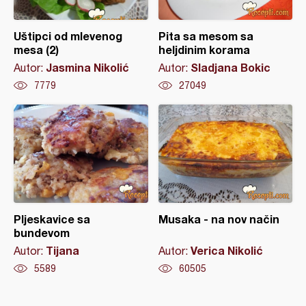
Uštipci od mlevenog
Pita sa mesom sa
mesa (2)
heljdinim korama
Jasmina Nikolić
Sladjana Bokic
Autor:
Autor:
7779
27049
Pljeskavice sa
Musaka - na nov način
bundevom
Tijana
Verica Nikolić
Autor:
Autor:
5589
60505