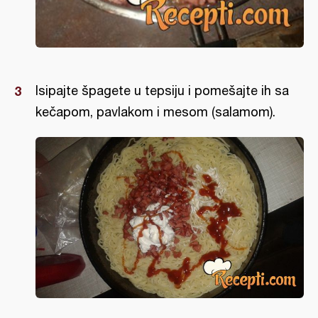
Isipajte špagete u tepsiju i pomešajte ih sa
kečapom, pavlakom i mesom (salamom).