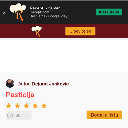
Recepti - Kuvar
Instalirajte
Recepti.com
Besplatna - Google Play
Ulogujte se
Dejana Jankovic
Autor:
Pasticija
Dodaj u listu
60 min