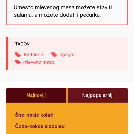
Umesto mlevenog mesa možete staviti
salamu, a možete dodati i pečurke.
TAGOVI
testenina
špageti
mleveno meso
Najnoviji
Najpopularniji
Šne-nokle kolač
Čoko-kokos sladoled