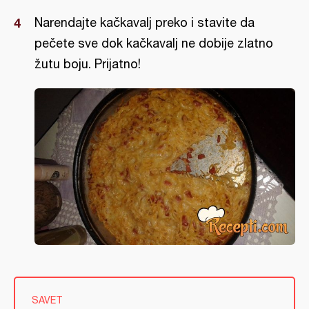
Narendajte kačkavalj preko i stavite da
pečete sve dok kačkavalj ne dobije zlatno
žutu boju. Prijatno!
SAVET