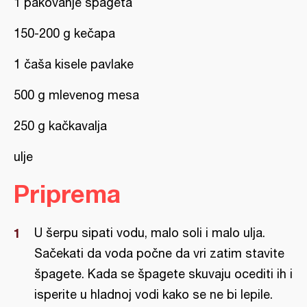
1 pakovanje špageta
150-200 g kečapa
1 čaša kisele pavlake
500 g mlevenog mesa
250 g kačkavalja
ulje
Priprema
U šerpu sipati vodu, malo soli i malo ulja.
Sačekati da voda počne da vri zatim stavite
špagete. Kada se špagete skuvaju ocediti ih i
isperite u hladnoj vodi kako se ne bi lepile.