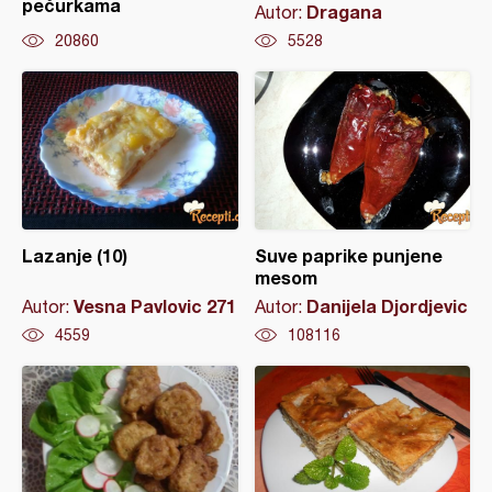
pečurkama
Dragana
Autor:
20860
5528
Lazanje (10)
Suve paprike punjene
mesom
Vesna Pavlovic 271
Danijela Djordjevic
Autor:
Autor:
4559
108116