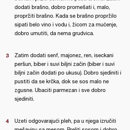
dodati brašno, dobro promešati i, malo,
propržiti brašno. Kada se brašno propržilo
sipati belo vino i vodu i, žicom za mućenje,
dobro umutiti, da nema grudvica.
Zatim dodati senf, majonez, ren, iseckani
peršun, biber i suvi biljni začin (biber i suvi
biljni začin dodati po ukusu). Dobro sjediniti i
pustiti da se krčka, dok se sos malo ne
zgusne. Ubaciti parmezan i sve dobro
sjediniti.
Uzeti odgovarajući pleh, pa u njega izručiti
mešavinu sa mesom. Preliti sosom i dobro