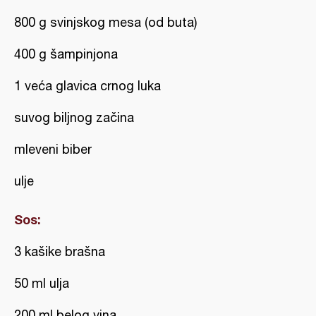
800 g svinjskog mesa (od buta)
400 g šampinjona
1 veća glavica crnog luka
suvog biljnog začina
mleveni biber
ulje
Sos:
3 kašike brašna
50 ml ulja
200 ml belog vina