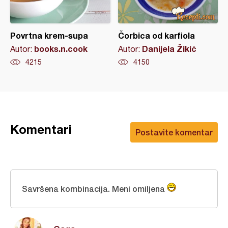
Povrtna krem-supa
Čorbica od karfiola
books.n.cook
Danijela Žikić
Autor:
Autor:
4215
4150
Komentari
Postavite komentar
Savršena kombinacija. Meni omiljena