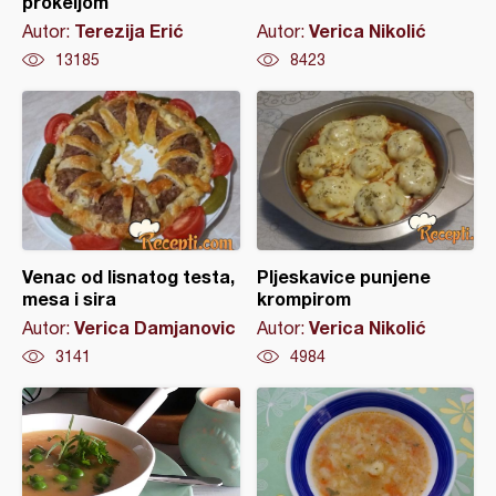
prokeljom
Terezija Erić
Verica Nikolić
Autor:
Autor:
13185
8423
Venac od lisnatog testa,
Pljeskavice punjene
mesa i sira
krompirom
Verica Damjanovic
Verica Nikolić
Autor:
Autor:
3141
4984