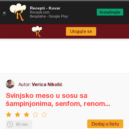
Recepti - Kuvar
Instalirajte
Recepti.com
Besplatna - Google Play
Ulogujte se
Verica Nikolić
Autor:
Svinjsko meso u sosu sa
šampinjonima, senfom, renom...
Dodaj u listu
90 min