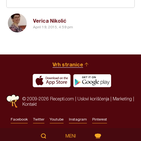
Verica Nikolić
April 19, 2015, 4:59 pm
Vrh stranice
© 2009-2026 Recepti.com |
Uslovi korišćenja
|
Marketing
|
Kontakt
Facebook
Twitter
Youtube
Instagram
Pinterest
Site by:
HALO