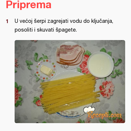
Priprema
U većoj šerpi zagrejati vodu do ključanja,
posoliti i skuvati špagete.