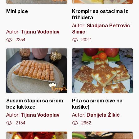
Mini pice
Krompir sa ostacima iz
frižidera
Sladjana Petrovic
Autor:
Tijana Vodoplav
Simic
Autor:
2254
2027
Susam štapići sa sirom
Pita sa sirom (sve na
bez laktoze
kašike)
Tijana Vodoplav
Danijela Žikić
Autor:
Autor:
2154
2962