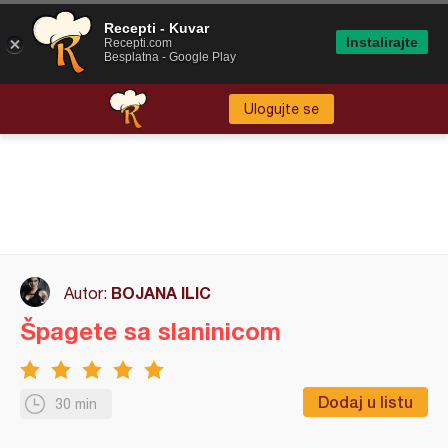
Recepti - Kuvar
Instalirajte
Recepti.com
Besplatna - Google Play
Ulogujte se
BOJANA ILIC
Autor:
Špagete sa slaninicom
Dodaj u listu
30 min