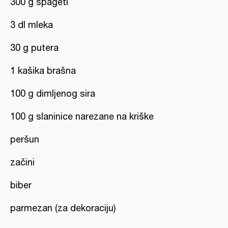
300 g špageti
3 dl mleka
30 g putera
1 kašika brašna
100 g dimljenog sira
100 g slaninice narezane na kriške
peršun
začini
biber
parmezan (za dekoraciju)