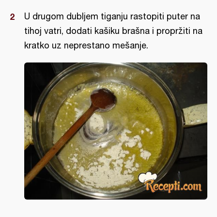
U drugom dubljem tiganju rastopiti puter na
tihoj vatri, dodati kašiku brašna i propržiti na
kratko uz neprestano mešanje.