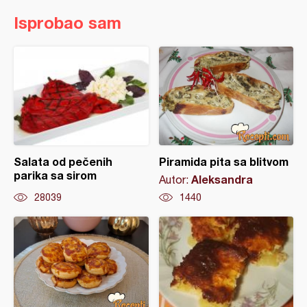
Isprobao sam
Salata od pečenih
Piramida pita sa blitvom
parika sa sirom
Aleksandra
Autor:
28039
1440