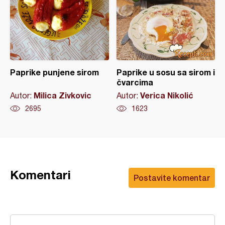
Paprike punjene sirom
Paprike u sosu sa sirom i
čvarcima
Milica Zivkovic
Verica Nikolić
Autor:
Autor:
2695
1623
Komentari
Postavite komentar