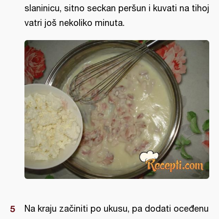
slaninicu, sitno seckan peršun i kuvati na tihoj
vatri još nekoliko minuta.
Na kraju začiniti po ukusu, pa dodati oceđenu