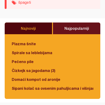
špageti
Najnoviji
Najpopularniji
Plazma šnite
Spirale sa leblebijama
Pečeno pile
Čizkejk sa jagodama (3)
Domaći kompot od aronije
Sipani kolač sa ovsenim pahuljicama i višnjama