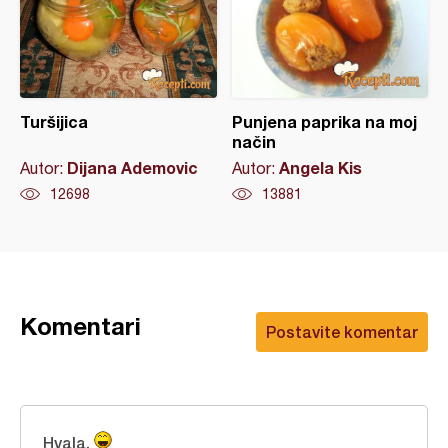
Turšijica
Punjena paprika na moj
način
Dijana Ademovic
Angela Kis
Autor:
Autor:
12698
13881
Komentari
Postavite komentar
Hvala.