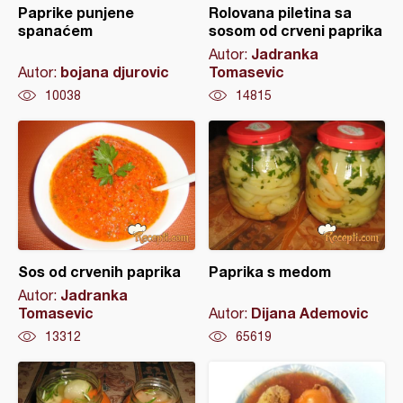
Paprike punjene
Rolovana piletina sa
spanaćem
sosom od crveni paprika
Jadranka
Autor:
bojana djurovic
Tomasevic
Autor:
10038
14815
Sos od crvenih paprika
Paprika s medom
Jadranka
Autor:
Tomasevic
Dijana Ademovic
Autor:
13312
65619