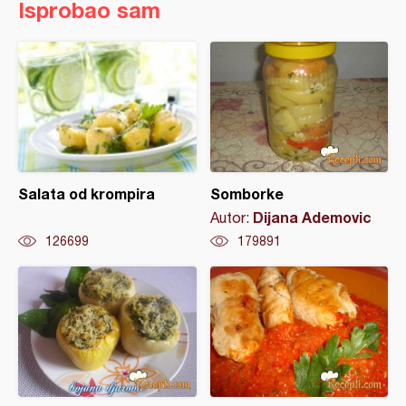
Isprobao sam
Salata od krompira
Somborke
Dijana Ademovic
Autor:
126699
179891