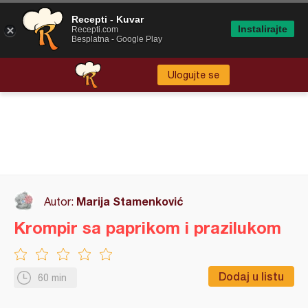
Recepti - Kuvar
Instalirajte
Recepti.com
Besplatna - Google Play
Ulogujte se
Marija Stamenković
Autor:
Krompir sa paprikom i prazilukom
Dodaj u listu
60 min