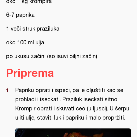
oko 1 kg krompira
6-7 paprika
1 veči struk praziluka
oko 100 ml ulja
po ukusu začini (so isuvi biljni začin)
Priprema
Papriku oprati i ispeći, pa je oljuštiti kad se
prohladi i iseckati. Praziluk iseckati sitno.
Krompir oprati i skuvati ceo (u ljusci). U šerpu
uliti ulje, staviti luk i papriku i malo propržiti.