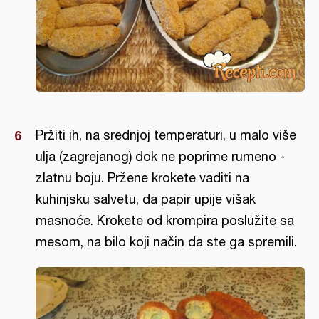
Pržiti ih, na srednjoj temperaturi, u malo više
ulja (zagrejanog) dok ne poprime rumeno -
zlatnu boju. Pržene krokete vaditi na
kuhinjsku salvetu, da papir upije višak
masnoće. Krokete od krompira poslužite sa
mesom, na bilo koji način da ste ga spremili.