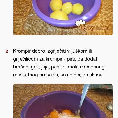
Krompir dobro izgnječiti viljuškom ili
gnječilicom za krompir - pire, pa dodati
brašno, griz, jaja, pecivo, malo izrendanog
muskatnog oraščića, so i biber, po ukusu.