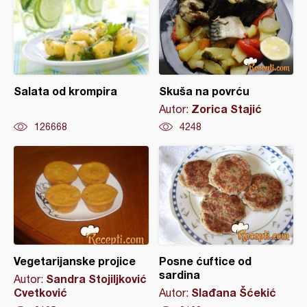
Salata od krompira
Skuša na povrću
Zorica Stajić
Autor:
126668
4248
Vegetarijanske projice
Posne ćuftice od
sardina
Sandra Stojiljković
Autor:
Cvetković
Slađana Šćekić
Autor: