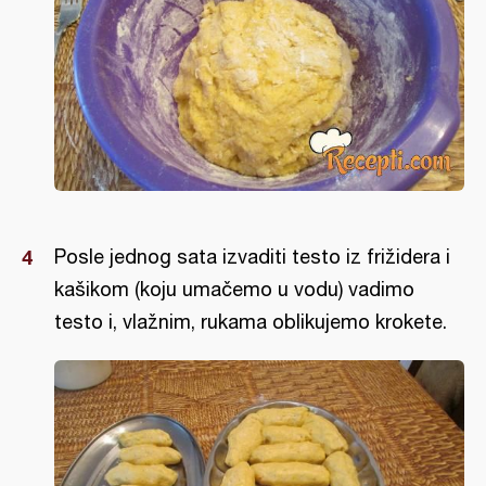
Posle jednog sata izvaditi testo iz frižidera i
kašikom (koju umačemo u vodu) vadimo
testo i, vlažnim, rukama oblikujemo krokete.