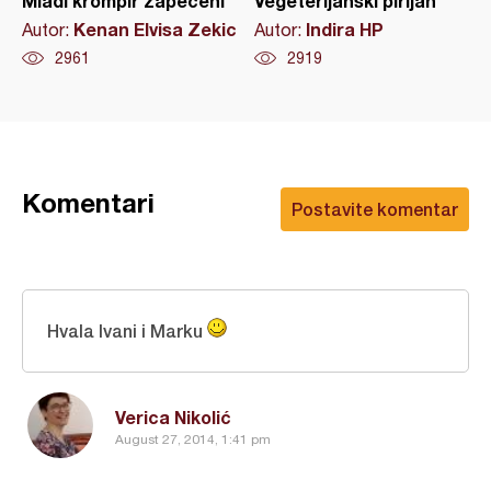
Mladi krompir zapečeni
Vegeterijanski pirijan
Kenan Elvisa Zekic
Indira HP
Autor:
Autor:
2961
2919
Komentari
Postavite komentar
Hvala Ivani i Marku
Verica Nikolić
August 27, 2014, 1:41 pm