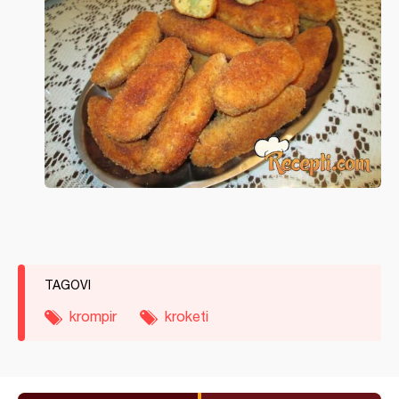
TAGOVI
krompir
kroketi