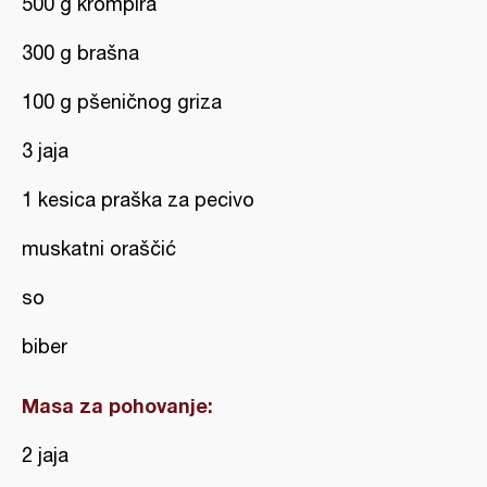
500 g krompira
300 g brašna
100 g pšeničnog griza
3 jaja
1 kesica praška za pecivo
muskatni oraščić
so
biber
Masa za pohovanje:
2 jaja