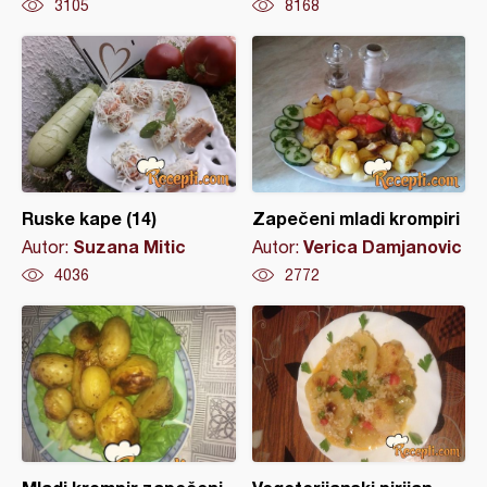
3105
8168
Ruske kape (14)
Zapečeni mladi krompiri
Suzana Mitic
Verica Damjanovic
Autor:
Autor:
4036
2772