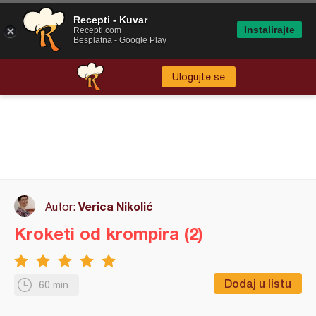
Recepti - Kuvar
Instalirajte
Recepti.com
Besplatna - Google Play
Ulogujte se
Verica Nikolić
Autor:
Kroketi od krompira (2)
Dodaj u listu
60 min