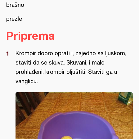
brašno
prezle
Priprema
Krompir dobro oprati i, zajedno sa ljuskom,
staviti da se skuva. Skuvani, i malo
prohlađeni, krompir oljuštiti. Staviti ga u
vanglicu.