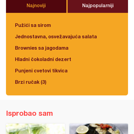
Najnoviji
Najpopularniji
Pužići sa sirom
Jednostavna, osvežavajuća salata
Brownies sa jagodama
Hladni čokoladni dezert
Punjeni cvetovi tikvica
Brzi ručak (3)
Isprobao sam