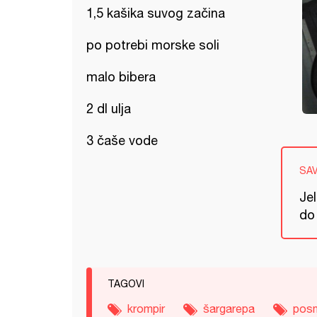
1,5 kašika suvog začina
po potrebi morske soli
malo bibera
2 dl ulja
3 čaše vode
SA
Jel
do 
TAGOVI
krompir
šargarepa
pos