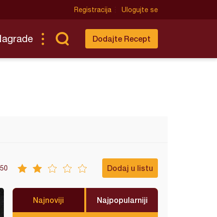
Registracija
Ulogujte se
Nagrade
Dodajte Recept
Dodaj u listu
50
Najnoviji
Najpopularniji