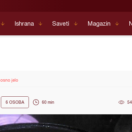
Ishrana
Saveti
Magazin
posno jelo
6
OSOBA
60 min
54