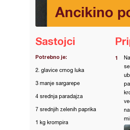
Ancikino p
Sastojci
Pr
Potrebno je:
Na
se
2. glavice crnog luka
ub
3 manje sargarepe
pa
kr
4 srednja paradajza
ve
7 srednjih zelenih paprika
na
mi
1 kg krompira