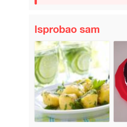
Isprobao sam
nina sa posnom pavlakom i pečurkama