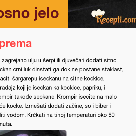
osno jelo
iprema
 zagrejano ulju u šerpi ili djuvečari dodati sitno
ckan crni luk dinstati ga dok ne postane staklast,
aciti šargarepu iseckanu na sitne kockice,
radajz koji je iseckan ka kockice, papriku, i
ompir takođe seckane. Krompir isecite na malo
će kocke. Izmešati dodati začine, so i biber i
liti vodom. Krčkati na tihoj temperaturi oko 60
nuta.