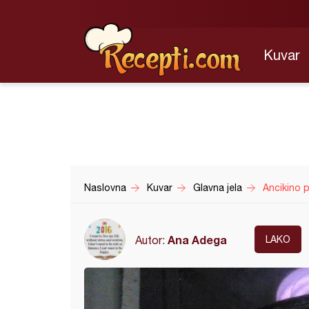
Kuvar
Naslovna
Kuvar
Glavna jela
Ancikino 
Ana Adega
Autor:
LAKO