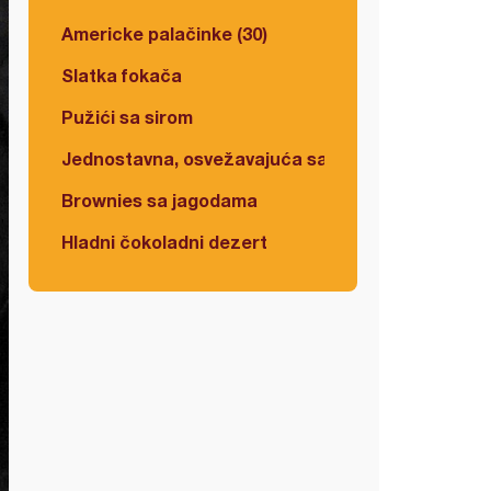
Americke palačinke (30)
Slatka fokača
Pužići sa sirom
Jednostavna, osvežavajuća salata
Brownies sa jagodama
Hladni čokoladni dezert