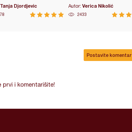
Tanja Djordjevic
Verica Nikolić
Autor:
78
2433
Postavite komentar
 prvi i komentarišite!