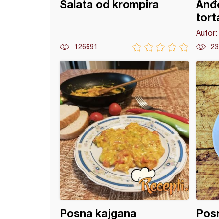
Salata od krompira
Anđ
tort
Autor:
126691
23
 keks torta
Posna kajgana
Posn