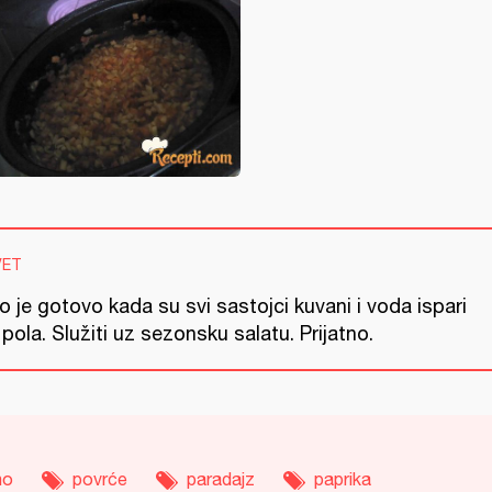
VET
o je gotovo kada su svi sastojci kuvani i voda ispari
pola. Služiti uz sezonsku salatu. Prijatno.
no
povrće
paradajz
paprika