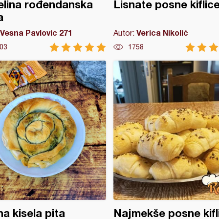
elina rođendanska
Lisnate posne kiflic
a
Vesna Pavlovic 271
Verica Nikolić
Autor:
03
1758
a kisela pita
Najmekše posne kifl