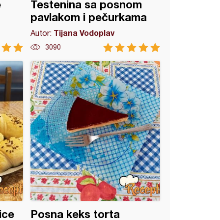
e
Testenina sa posnom
pavlakom i pečurkama
Tijana Vodoplav
Autor:
3090
ice
Posna keks torta