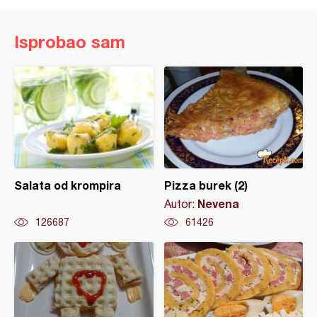
Isprobao sam
Salata od krompira
Pizza burek (2)
Nevena
Autor:
126687
61426