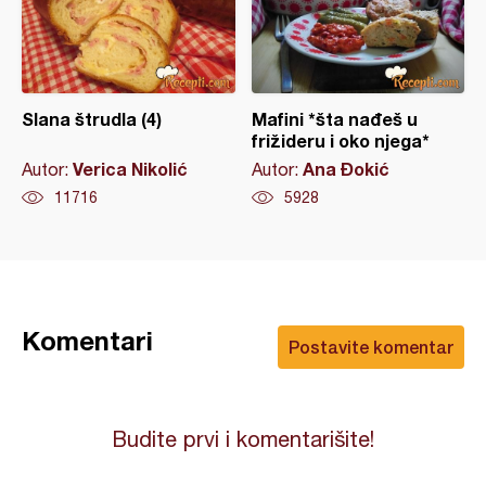
Slana štrudla (4)
Mafini *šta nađeš u
frižideru i oko njega*
Verica Nikolić
Ana Đokić
Autor:
Autor:
11716
5928
Komentari
Postavite komentar
Budite prvi i komentarišite!