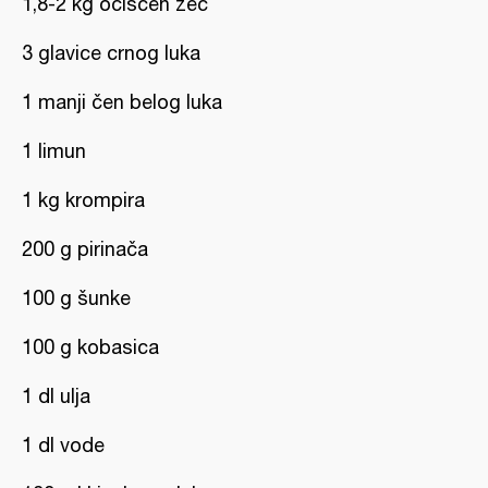
1,8-2 kg očišćen zec
3 glavice crnog luka
1 manji čen belog luka
1 limun
1 kg krompira
200 g pirinača
100 g šunke
100 g kobasica
1 dl ulja
1 dl vode