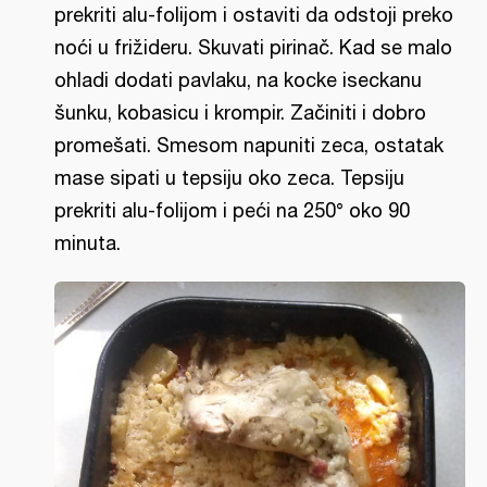
prekriti alu-folijom i ostaviti da odstoji preko
noći u frižideru. Skuvati pirinač. Kad se malo
ohladi dodati pavlaku, na kocke iseckanu
šunku, kobasicu i krompir. Začiniti i dobro
promešati. Smesom napuniti zeca, ostatak
mase sipati u tepsiju oko zeca. Tepsiju
prekriti alu-folijom i peći na 250° oko 90
minuta.