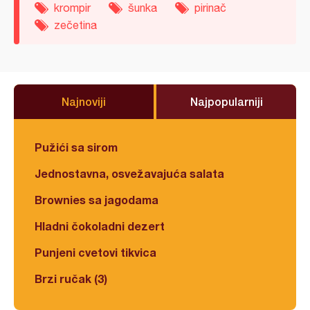
krompir
šunka
pirinač
zečetina
Najnoviji
Najpopularniji
Pužići sa sirom
Jednostavna, osvežavajuća salata
Brownies sa jagodama
Hladni čokoladni dezert
Punjeni cvetovi tikvica
Brzi ručak (3)