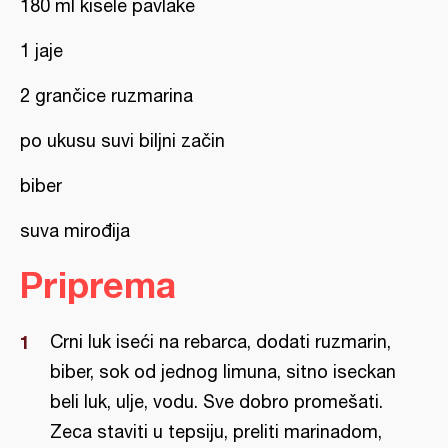
180 ml kisele pavlake
1 jaje
2 grančice ruzmarina
po ukusu suvi biljni začin
biber
suva mirođija
Priprema
Crni luk iseći na rebarca, dodati ruzmarin,
biber, sok od jednog limuna, sitno iseckan
beli luk, ulje, vodu. Sve dobro promešati.
Zeca staviti u tepsiju, preliti marinadom,