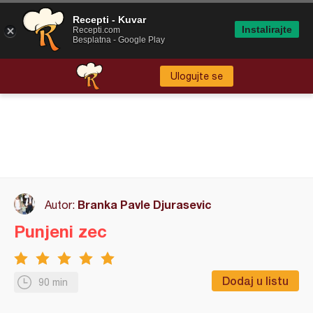
Recepti - Kuvar
Instalirajte
Recepti.com
Besplatna - Google Play
Ulogujte se
Branka Pavle Djurasevic
Autor:
Punjeni zec
Dodaj u listu
90 min