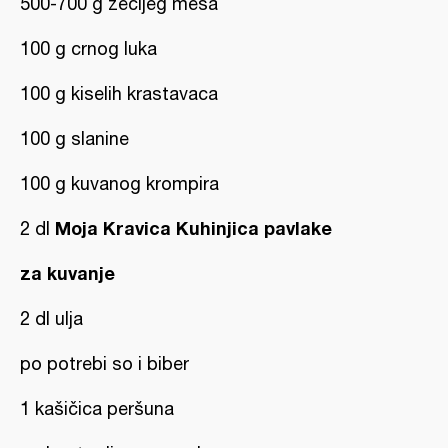
500-700 g zečijeg mesa
100 g crnog luka
100 g kiselih krastavaca
100 g slanine
100 g kuvanog krompira
Moja Kravica Kuhinjica pavlake
2 dl
za kuvanje
2 dl ulja
po potrebi so i biber
1 kašičica peršuna