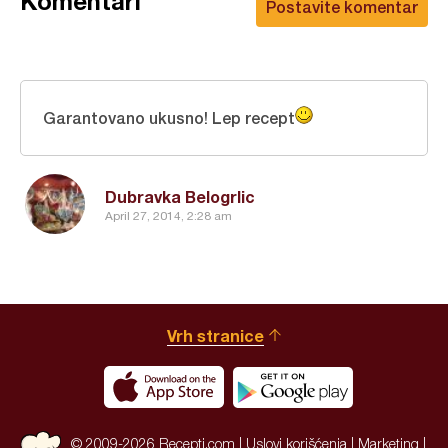
Komentari
Postavite komentar
Garantovano ukusno! Lep recept
Dubravka Belogrlic
April 27, 2014, 2:28 am
Vrh stranice
© 2009-2026 Recepti.com |
Uslovi korišćenja
|
Marketing
|