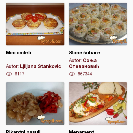
Mini omleti
Slane šubare
Соња
Autor:
Ljiljana Stankovic
Стевановић
Autor:
6117
867344
Pikantni pasulj
Menament