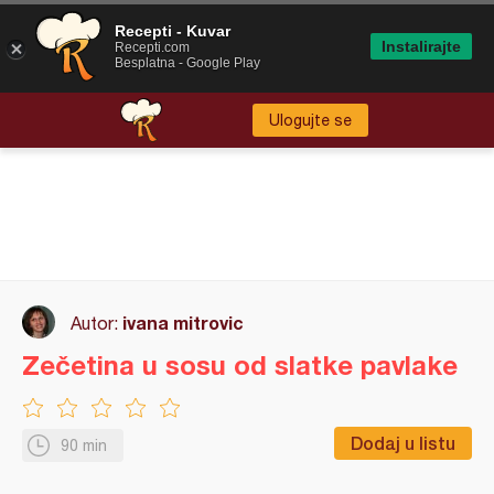
Recepti - Kuvar
Instalirajte
Recepti.com
Besplatna - Google Play
Ulogujte se
ivana mitrovic
Autor:
Zečetina u sosu od slatke pavlake
Dodaj u listu
90 min