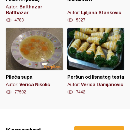
Balthazar
Autor:
Balthazar
Ljiljana Stankovic
Autor:
4783
5327
Pileća supa
Peršun od lisnatog testa
Verica Nikolić
Verica Damjanovic
Autor:
Autor:
77502
7442