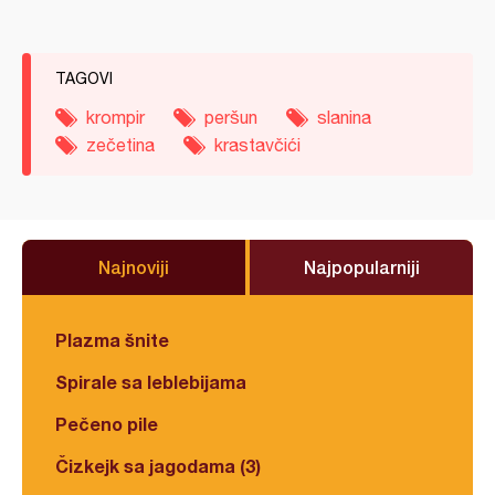
TAGOVI
krompir
peršun
slanina
zečetina
krastavčići
Najnoviji
Najpopularniji
Plazma šnite
Spirale sa leblebijama
Pečeno pile
Čizkejk sa jagodama (3)