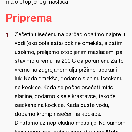
malo otopljenog maslaca
Priprema
Zečetinu isečenu na parčad obarimo najpre u
vodi (oko pola sata) dok ne omekša, a zatim
usolimo, prelijemo otopljenim maslacem, pa
stavimo u rernu na 200 C da porumeni. Za to
vreme na zagrejanom ulju pržimo iseckani
luk. Kada omekša, dodamo slaninu iseckanu
na kockice. Kada se počne osećati miris
slanine, dodamo kisele krastavce, takođe
iseckane na kockice. Kada puste vodu,
dodamo krompir isečen na kockice.
Dinstamo uz neprekidno mešanje. Na samom
Moja
kraju posolimo, pobiberimo, dodamo