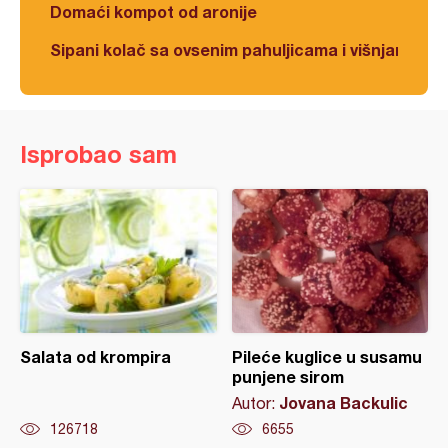
Domaći kompot od aronije
Sipani kolač sa ovsenim pahuljicama i višnjama
Isprobao sam
Salata od krompira
Pileće kuglice u susamu
punjene sirom
Jovana Backulic
Autor:
126718
6655