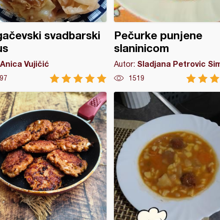
ačevski svadbarski
Pečurke punjene
us
slaninicom
Anica Vujičić
Sladjana Petrovic Si
Autor:
97
1519