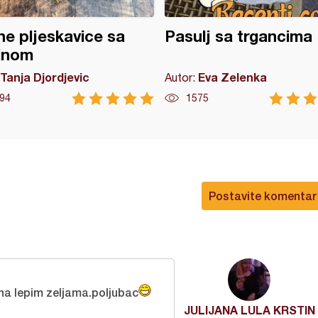
e pljeskavice sa
Pasulj sa trgancima
inom
Tanja Djordjevic
Eva Zelenka
Autor:
94
1575
Postavite komentar
 na lepim zeljama.poljubac
JULIJANA LULA KRSTIN