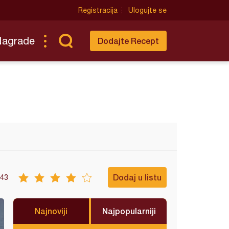
Registracija
Ulogujte se
Nagrade
Dodajte Recept
Dodaj u listu
43
Najnoviji
Najpopularniji