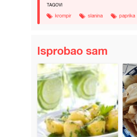
TAGOVI
krompir
slanina
paprika
Isprobao sam
a sa slaninom