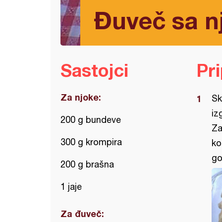
Đuveč sa 
Sastojci
Pr
Za njoke:
Sk
iz
200 g bundeve
Za
300 g krompira
ko
go
200 g brašna
1 jaje
Za đuveč: