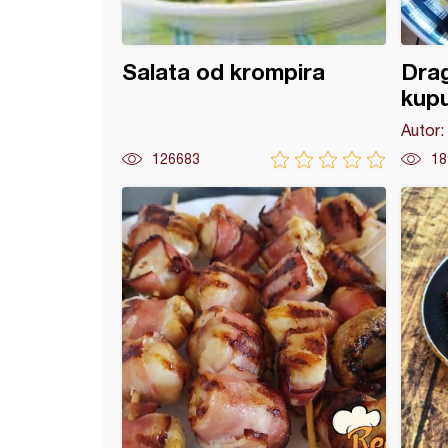
Salata od krompira
Drag
kup
Autor:
126683
18
rak od slatkog kupusa