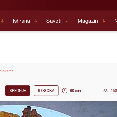
Ishrana
Saveti
Magazin
njokama
SREDNJE
6
OSOBA
60 min
150