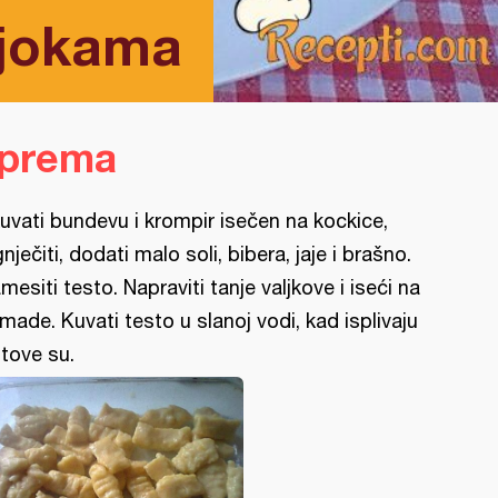
njokama
iprema
uvati bundevu i krompir isečen na kockice,
gnječiti, dodati malo soli, bibera, jaje i brašno.
mesiti testo. Napraviti tanje valjkove i iseći na
made. Kuvati testo u slanoj vodi, kad isplivaju
tove su.