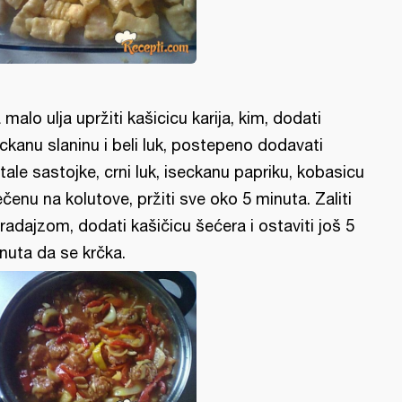
 malo ulja upržiti kašicicu karija, kim, dodati
ckanu slaninu i beli luk, postepeno dodavati
tale sastojke, crni luk, iseckanu papriku, kobasicu
ečenu na kolutove, pržiti sve oko 5 minuta. Zaliti
radajzom, dodati kašičicu šećera i ostaviti još 5
nuta da se krčka.