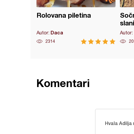
Rolovana piletina
Sočn
slan
Daca
Autor:
Autor:
2314
20
Komentari
Hvala Adilja