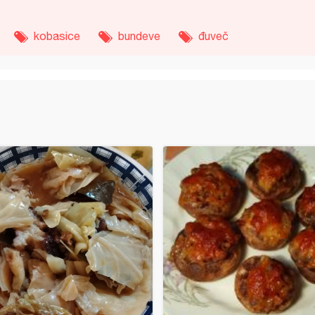
kobasice
bundeve
đuveč