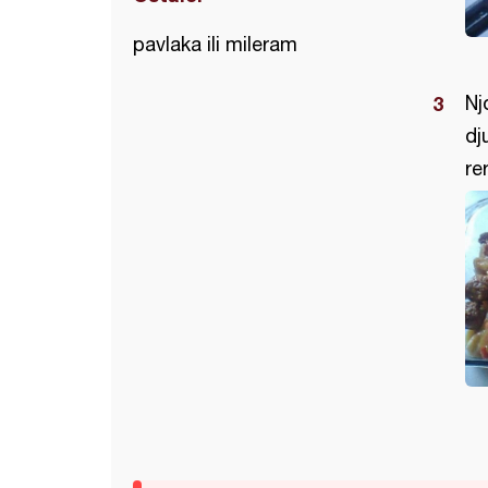
pavlaka ili mileram
Nj
dj
re