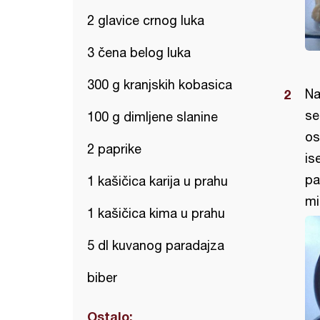
2 glavice crnog luka
3 čena belog luka
300 g kranjskih kobasica
Na
se
100 g dimljene slanine
os
2 paprike
is
pa
1 kašičica karija u prahu
mi
1 kašičica kima u prahu
5 dl kuvanog paradajza
biber
Ostalo: