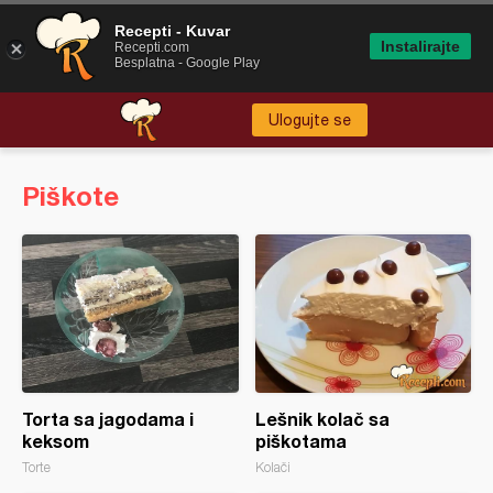
Recepti - Kuvar
Instalirajte
Recepti.com
Besplatna - Google Play
Ulogujte se
Piškote
Torta sa jagodama i
Lešnik kolač sa
keksom
piškotama
Torte
Kolači