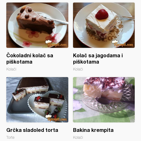
Čokoladni kolač sa
Kolač sa jagodama i
piškotama
piškotama
Kolači
Kolači
Grčka sladoled torta
Bakina krempita
Torte
Kolači