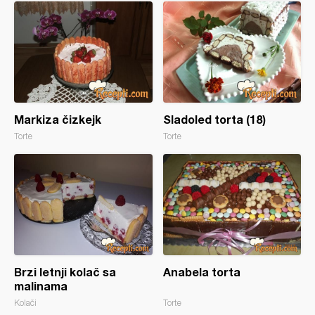
Markiza čizkejk
Sladoled torta (18)
Torte
Torte
Brzi letnji kolač sa
Anabela torta
malinama
Kolači
Torte