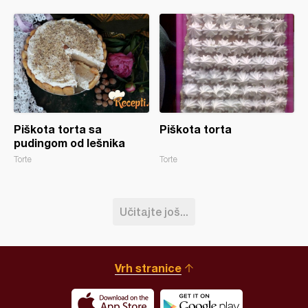
Piškota torta sa
Piškota torta
pudingom od lešnika
Torte
Torte
Učitajte još...
Vrh stranice