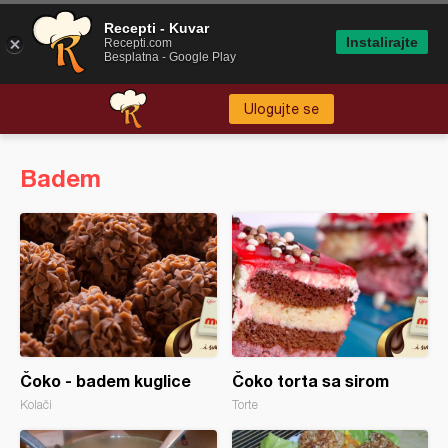
Recepti - Kuvar
Instalirajte
Recepti.com
Besplatna - Google Play
Ulogujte se
Badem
Čoko - badem kuglice
Čoko torta sa sirom
Kolači
Torte