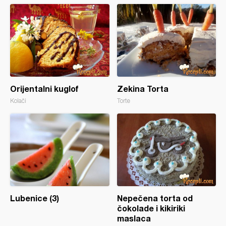
Orijentalni kuglof
Zekina Torta
Kolači
Torte
Lubenice (3)
Nepečena torta od
čokolade i kikiriki
maslaca