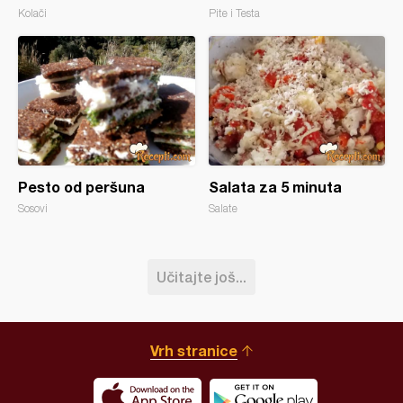
Kolači
Pite i Testa
Pesto od peršuna
Salata za 5 minuta
Sosovi
Salate
Učitajte još...
Vrh stranice