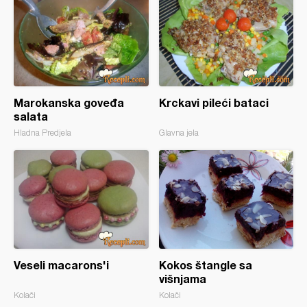
Marokanska goveđa
Krckavi pileći bataci
salata
Hladna Predjela
Glavna jela
Veseli macarons'i
Kokos štangle sa
višnjama
Kolači
Kolači