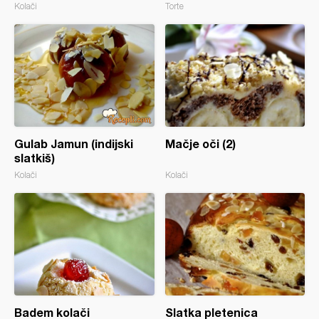
Kolači
Torte
Gulab Jamun (indijski
Mačje oči (2)
slatkiš)
Kolači
Kolači
Badem kolači
Slatka pletenica