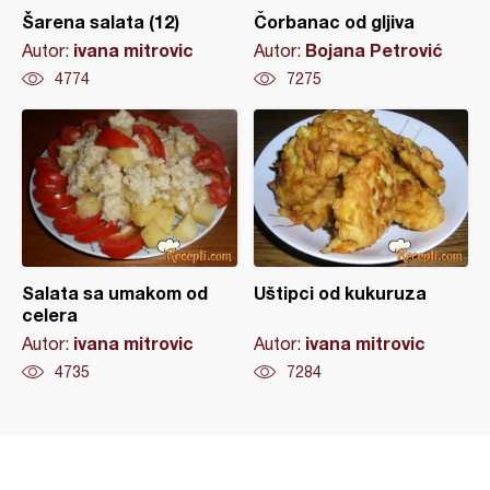
Šarena salata (12)
Čorbanac od gljiva
ivana mitrovic
Bojana Petrović
Autor:
Autor:
4774
7275
Salata sa umakom od
Uštipci od kukuruza
celera
ivana mitrovic
ivana mitrovic
Autor:
Autor:
4735
7284