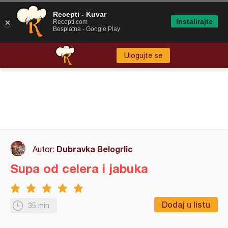
Recepti - Kuvar
Instalirajte
Recepti.com
Besplatna - Google Play
Ulogujte se
Dubravka Belogrlic
Autor:
Supa od celera i jabuka
Dodaj u listu
35 min