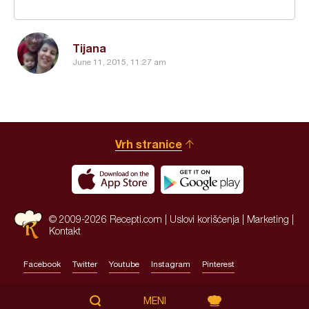
Tijana
June 11, 2015, 11:27 am
Vrh stranice
© 2009-2026 Recepti.com |
Uslovi korišćenja
|
Marketing
|
Kontakt
Facebook
Twitter
Youtube
Instagram
Pinterest
Site by:
HALO