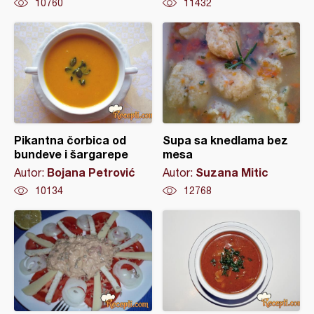
10760
11432
Pikantna čorbica od
Supa sa knedlama bez
bundeve i šargarepe
mesa
Bojana Petrović
Suzana Mitic
Autor:
Autor:
10134
12768