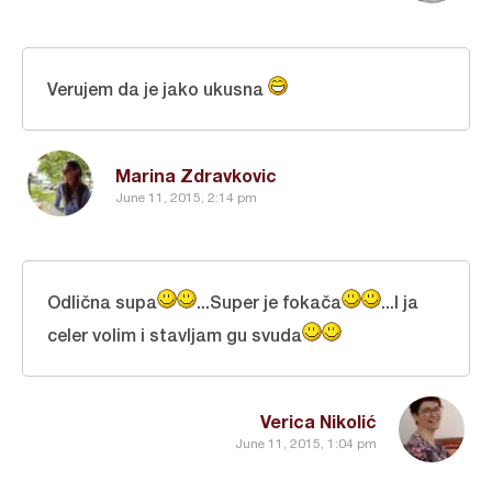
Verujem da je jako ukusna
Marina Zdravkovic
June 11, 2015, 2:14 pm
Odlična supa
...Super je fokača
...I ja
celer volim i stavljam gu svuda
Verica Nikolić
June 11, 2015, 1:04 pm