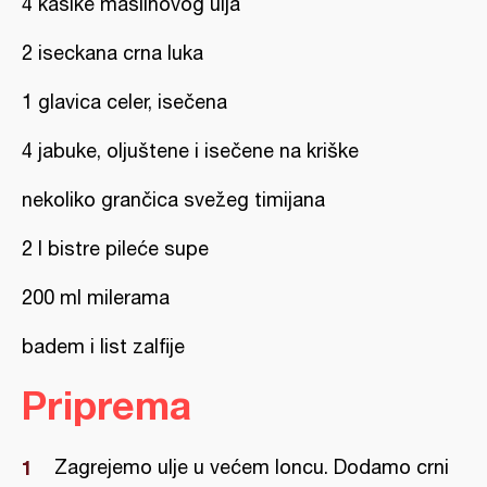
4 kašike maslinovog ulja
2 iseckana crna luka
1 glavica celer, isečena
4 jabuke, oljuštene i isečene na kriške
nekoliko grančica svežeg timijana
2 l bistre pileće supe
200 ml milerama
badem i list zalfije
Priprema
Zagrejemo ulje u većem loncu. Dodamo crni