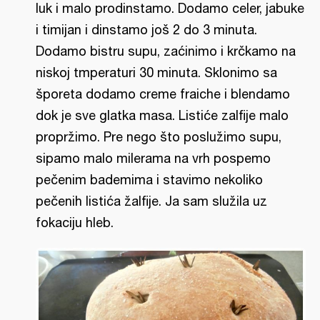
luk i malo prodinstamo. Dodamo celer, jabuke
i timijan i dinstamo još 2 do 3 minuta.
Dodamo bistru supu, zaćinimo i krčkamo na
niskoj tmperaturi 30 minuta. Sklonimo sa
šporeta dodamo creme fraiche i blendamo
dok je sve glatka masa. Listiće zalfije malo
propržimo. Pre nego što poslužimo supu,
sipamo malo milerama na vrh pospemo
pečenim bademima i stavimo nekoliko
pečenih listića žalfije. Ja sam služila uz
fokaciju hleb.