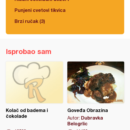
Punjeni cvetovi tikvica
Brzi ručak (3)
Isprobao sam
Kolač od badema i
Goveđa Obrazina
čokolade
Dubravka
Autor:
Belogrlic