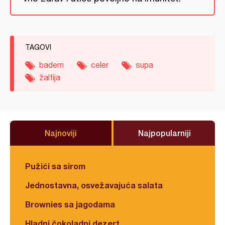
TAGOVI
badem
celer
supa
žalfija
Najnoviji
Najpopularniji
Pužići sa sirom
Jednostavna, osvežavajuća salata
Brownies sa jagodama
Hladni čokoladni dezert