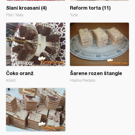
Slani kroasani (4)
Reform torta (11)
Pite i Testa
Torte
Čoko oranž
Šarene rozen štangle
Kolači
Hladna Predjela