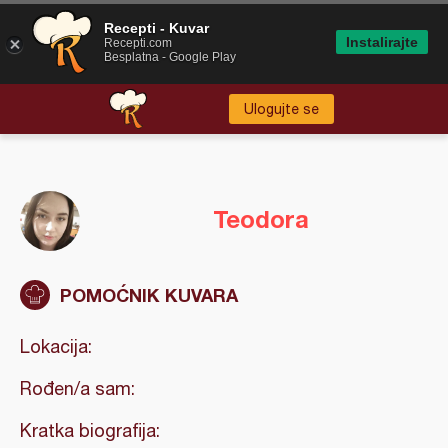
Recepti - Kuvar
Instalirajte
Recepti.com
Besplatna - Google Play
Ulogujte se
Teodora
POMOĆNIK KUVARA
Lokacija:
Rođen/a sam:
Kratka biografija: