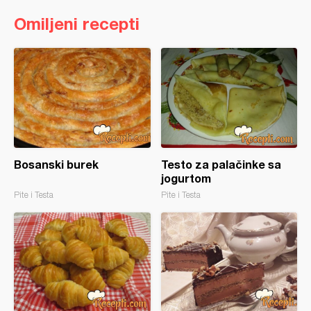
Omiljeni recepti
Bosanski burek
Testo za palačinke sa
jogurtom
Pite i Testa
Pite i Testa