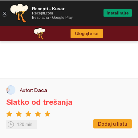
Recepti - Kuvar
Instalirajte
Recepti.com
Besplatna - Google Play
Ulogujte se
Daca
Autor:
Slatko od trešanja
Dodaj u listu
120 min