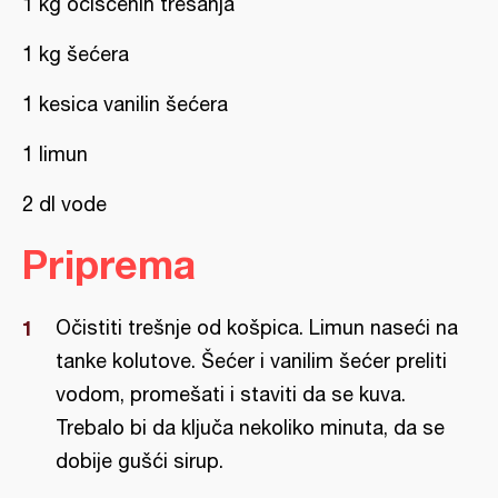
1 kg očišćenih trešanja
1 kg šećera
1 kesica vanilin šećera
1 limun
2 dl vode
Priprema
Očistiti trešnje od košpica. Limun naseći na
tanke kolutove. Šećer i vanilim šećer preliti
vodom, promešati i staviti da se kuva.
Trebalo bi da ključa nekoliko minuta, da se
dobije gušći sirup.