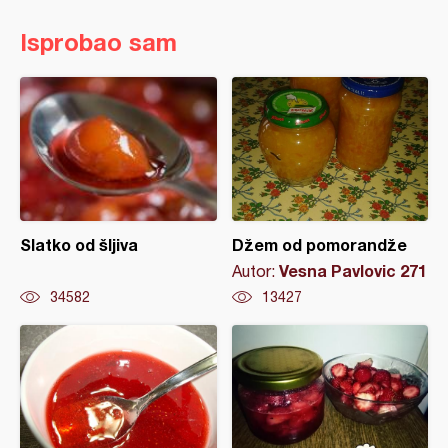
Isprobao sam
Slatko od šljiva
Džem od pomorandže
Vesna Pavlovic 271
Autor:
34582
13427