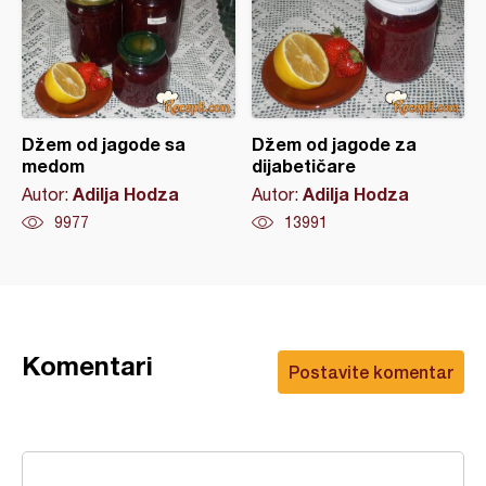
Džem od jagode sa
Džem od jagode za
medom
dijabetičare
Adilja Hodza
Adilja Hodza
Autor:
Autor:
9977
13991
Komentari
Postavite komentar