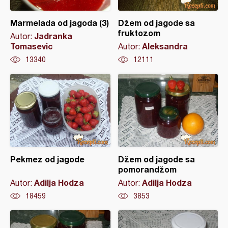
Marmelada od jagoda (3)
Džem od jagode sa
fruktozom
Jadranka
Autor:
Tomasevic
Aleksandra
Autor:
13340
12111
Pekmez od jagode
Džem od jagode sa
pomorandžom
Adilja Hodza
Adilja Hodza
Autor:
Autor:
18459
3853