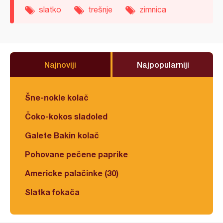
slatko
trešnje
zimnica
Najnoviji
Najpopularniji
Šne-nokle kolač
Čoko-kokos sladoled
Galete Bakin kolač
Pohovane pečene paprike
Americke palačinke (30)
Slatka fokača