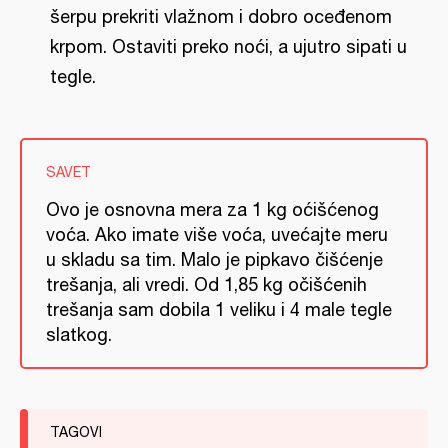
šerpu prekriti vlažnom i dobro oceđenom
krpom. Ostaviti preko noći, a ujutro sipati u
tegle.
SAVET
Ovo je osnovna mera za 1 kg oćišćenog
voća. Ako imate više voća, uvećajte meru
u skladu sa tim. Malo je pipkavo čišćenje
trešanja, ali vredi. Od 1,85 kg očišćenih
trešanja sam dobila 1 veliku i 4 male tegle
slatkog.
TAGOVI