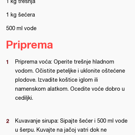
1 kg trešnja
1 kg šećera
500 ml vode
Priprema
Priprema voća: Operite trešnje hladnom
vodom. Očistite peteljke i uklonite oštećene
plodove. Izvadite koštice iglom ili
namenskom alatkom. Ocedite voće dobro u
cediljki.
Kuvavanje sirupa: Sipajte šećer i 500 ml vode
u šerpu. Kuvajte na jačoj vatri dok ne