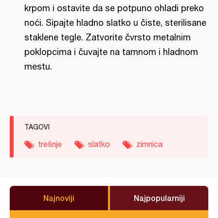
krpom i ostavite da se potpuno ohladi preko
noći. Sipajte hladno slatko u čiste, sterilisane
staklene tegle. Zatvorite čvrsto metalnim
poklopcima i čuvajte na tamnom i hladnom
mestu.
TAGOVI
trešnje
slatko
zimnica
Najnoviji
Najpopularniji