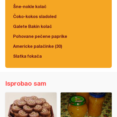
Šne-nokle kolač
Čoko-kokos sladoled
Galete Bakin kolač
Pohovane pečene paprike
Americke palačinke (30)
Slatka fokača
Isprobao sam