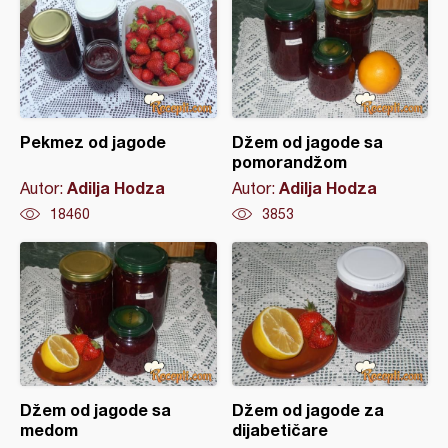
Pekmez od jagode
Džem od jagode sa
pomorandžom
Adilja Hodza
Adilja Hodza
Autor:
Autor:
18460
3853
Džem od jagode sa
Džem od jagode za
medom
dijabetičare