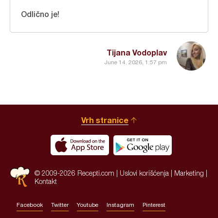
Odlično je!
Tijana Vodoplav
June 14, 2026, 1:57 pm
Vrh stranice
© 2009-2026 Recepti.com |
Uslovi korišćenja
|
Marketing
|
Kontakt
Facebook
Twitter
Youtube
Instagram
Pinterest