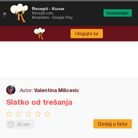
Recepti - Kuvar
Instalirajte
Recepti.com
Besplatna - Google Play
Ulogujte se
Valentina Milicevic
Autor:
Slatko od trešanja
Dodaj u listu
30 min