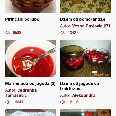
Pirinčani poljubci
Džem od pomorandže
Vesna Pavlovic 271
Autor:
6588
13427
Marmelada od jagoda (3)
Džem od jagode sa
fruktozom
Jadranka
Autor:
Tomasevic
Aleksandra
Autor:
13341
12113