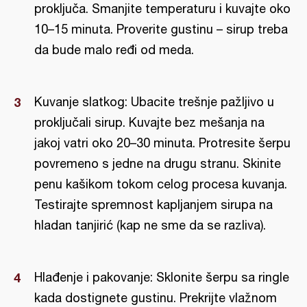
proključa. Smanjite temperaturu i kuvajte oko
10–15 minuta. Proverite gustinu – sirup treba
da bude malo ređi od meda.
Kuvanje slatkog: Ubacite trešnje pažljivo u
proključali sirup. Kuvajte bez mešanja na
jakoj vatri oko 20–30 minuta. Protresite šerpu
povremeno s jedne na drugu stranu. Skinite
penu kašikom tokom celog procesa kuvanja.
Testirajte spremnost kapljanjem sirupa na
hladan tanjirić (kap ne sme da se razliva).
Hlađenje i pakovanje: Sklonite šerpu sa ringle
kada dostignete gustinu. Prekrijte vlažnom