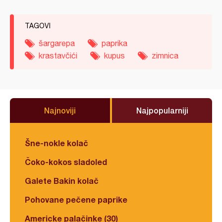
TAGOVI
šargarepa
paprika
krastavčići
kupus
zimnica
Najnoviji
Najpopularniji
Šne-nokle kolač
Čoko-kokos sladoled
Galete Bakin kolač
Pohovane pečene paprike
Americke palačinke (30)