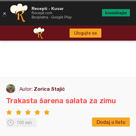
Recepti - Kuvar
Instalirajte
Recepti.com
Besplatna - Google Play
Ulogujte se
Zorica Stajić
Autor:
Trakasta šarena salata za zimu
Dodaj u listu
100 min