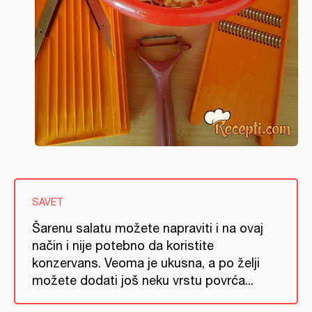
SAVET
Šarenu salatu možete napraviti i na ovaj
način i nije potebno da koristite
konzervans. Veoma je ukusna, a po želji
možete dodati još neku vrstu povrća...