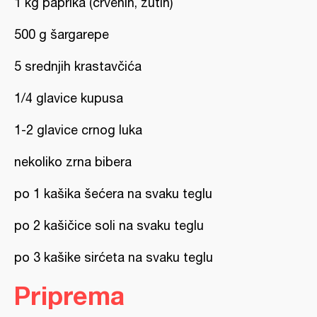
1 kg paprika (crvenih, žutih)
500 g šargarepe
5 srednjih krastavčića
1/4 glavice kupusa
1-2 glavice crnog luka
nekoliko zrna bibera
po 1 kašika šećera na svaku teglu
po 2 kašičice soli na svaku teglu
po 3 kašike sirćeta na svaku teglu
Priprema