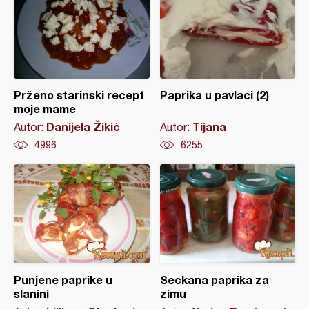
Prženo starinski recept
Paprika u pavlaci (2)
moje mame
Danijela Žikić
Tijana
Autor:
Autor:
4996
6255
Punjene paprike u
Seckana paprika za
slanini
zimu