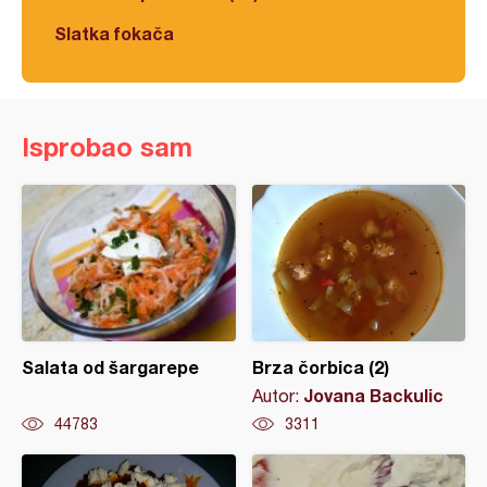
Slatka fokača
Isprobao sam
Salata od šargarepe
Brza čorbica (2)
Jovana Backulic
Autor:
44783
3311