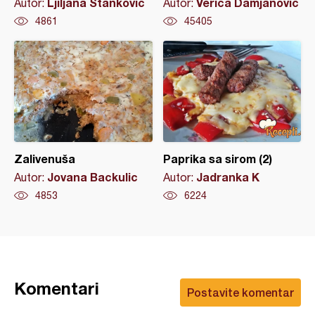
Ljiljana Stankovic
Verica Damjanovic
Autor:
Autor:
4861
45405
Zalivenuša
Paprika sa sirom (2)
Jovana Backulic
Jadranka K
Autor:
Autor:
4853
6224
Komentari
Postavite komentar