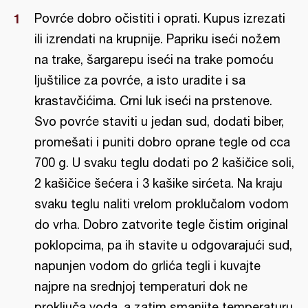
Povrće dobro očistiti i oprati. Kupus izrezati
ili izrendati na krupnije. Papriku iseći nožem
na trake, šargarepu iseći na trake pomoću
ljuštilice za povrće, a isto uradite i sa
krastavčićima. Crni luk iseći na prstenove.
Svo povrće staviti u jedan sud, dodati biber,
promešati i puniti dobro oprane tegle od cca
700 g. U svaku teglu dodati po 2 kašičice soli,
2 kašičice šećera i 3 kašike sirćeta. Na kraju
svaku teglu naliti vrelom proklučalom vodom
do vrha. Dobro zatvorite tegle čistim original
poklopcima, pa ih stavite u odgovarajući sud,
napunjen vodom do grlića tegli i kuvajte
najpre na srednjoj temperaturi dok ne
proključa voda, a zatim smanjite temperaturu