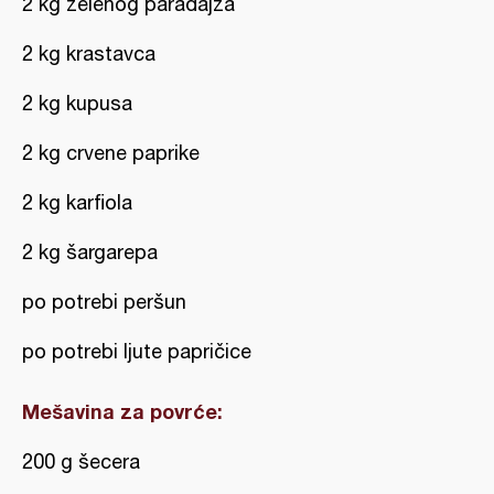
2 kg zelenog paradajza
2 kg krastavca
2 kg kupusa
2 kg crvene paprike
2 kg karfiola
2 kg šargarepa
po potrebi peršun
po potrebi ljute papričice
Mešavina za povrće:
200 g šecera