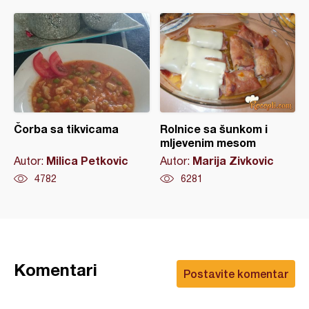
Čorba sa tikvicama
Rolnice sa šunkom i
mljevenim mesom
Milica Petkovic
Marija Zivkovic
Autor:
Autor:
4782
6281
Komentari
Postavite komentar