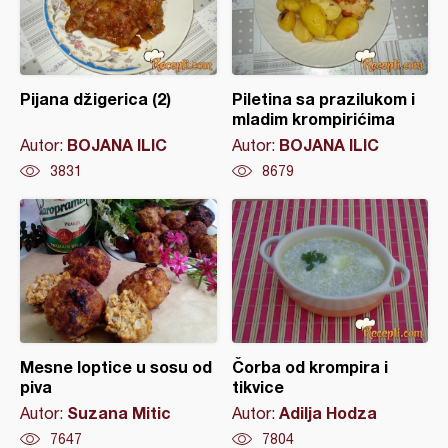
Pijana džigerica (2)
Piletina sa prazilukom i
mladim krompirićima
BOJANA ILIC
BOJANA ILIC
Autor:
Autor:
3831
8679
Mesne loptice u sosu od
Čorba od krompira i
piva
tikvice
Suzana Mitic
Adilja Hodza
Autor:
Autor:
7647
7804