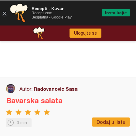
Recepti - Kuvar
Instalirajte
Recepti.com
Besplatna - Google Play
Ulogujte se
Radovanovic Sasa
Autor:
Bavarska salata
Dodaj u listu
3 min