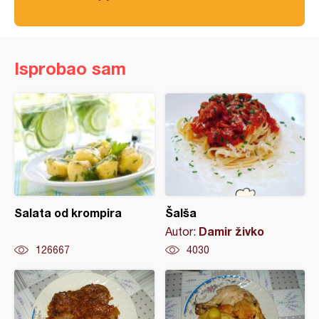
Isprobao sam
Salata od krompira
Šalša
Damir živko
Autor:
126667
4030