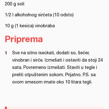
200 g soli
1/2 l alkoholnog sirćeta (10 odsto)
10 g (1 kesica) vinobraba
Priprema
Sve na sitno iseckati, dodati so, šećer,
vinobran i sirće. Izmešati i ostaviti da stoji 24
sata. Povremeno izmešati. Staviti u tegle i
preliti otpuštenim sokom. Prijatno. P.S. sa
ovom smesom imate oko 10 litara tegli.