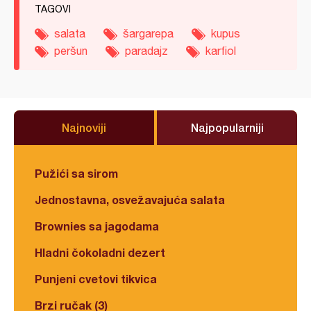
TAGOVI
salata
šargarepa
kupus
peršun
paradajz
karfiol
Najnoviji
Najpopularniji
Pužići sa sirom
Jednostavna, osvežavajuća salata
Brownies sa jagodama
Hladni čokoladni dezert
Punjeni cvetovi tikvica
Brzi ručak (3)