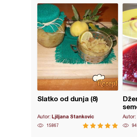
o od šargarepe
Slatko od dunja (8)
Džem
sem
Ljiljana Stankovic
Autor:
Autor:
15867
94