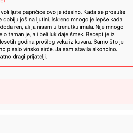
VET
voli ljute papričice ovo je idealno. Kada se prosuše
 dobiju još na ljutini. Iskreno mnogo je lepše kada
doda ren, ali ja nisam u trenutku imala. Nije mnogo
elo taman je, a i beli luk daje šmek. Recept je iz
desetih godina prošlog veka iz kuvara. Samo što je
o pisalo vinsko sirće. Ja sam stavila alkoholno.
jatno dragi prijatelji.