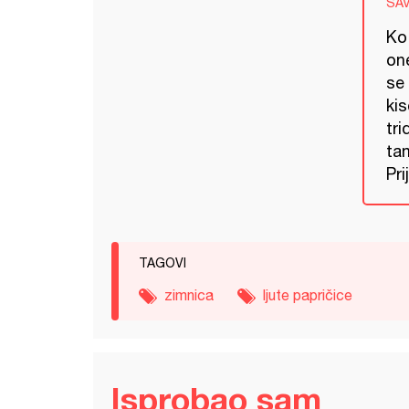
SA
Ko 
one
se 
kis
tri
tam
Pri
TAGOVI
zimnica
ljute papričice
Isprobao sam