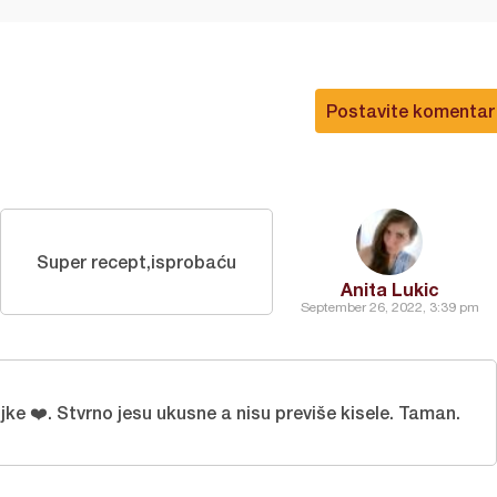
Postavite komentar
Super recept,isprobaću
Anita Lukic
September 26, 2022, 3:39 pm
ke ❤️. Stvrno jesu ukusne a nisu previše kisele. Taman.