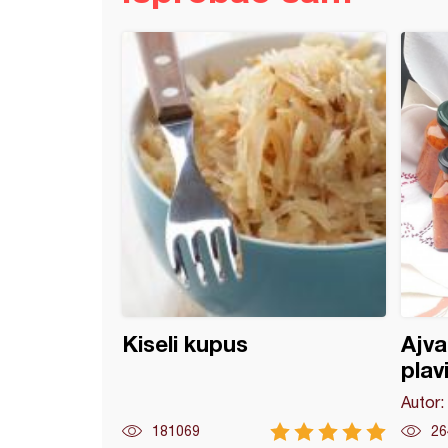
i paradajz
Kiseli kupus
Ajva
plav
Autor:
181069
26