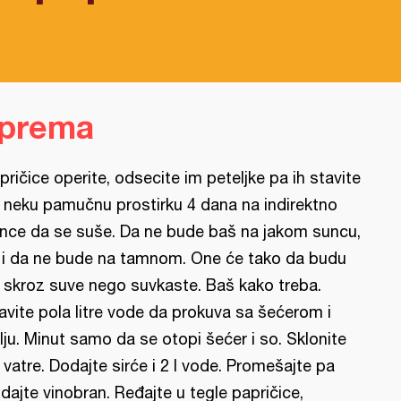
iprema
pričice operite, odsecite im peteljke pa ih stavite
 neku pamučnu prostirku 4 dana na indirektno
nce da se suše. Da ne bude baš na jakom suncu,
i i da ne bude na tamnom. One će tako da budu
 skroz suve nego suvkaste. Baš kako treba.
avite pola litre vode da prokuva sa šećerom i
lju. Minut samo da se otopi šećer i so. Sklonite
 vatre. Dodajte sirće i 2 l vode. Promešajte pa
dajte vinobran. Ređajte u tegle papričice,