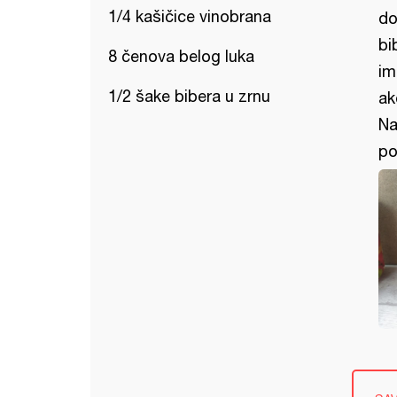
1/4 kašičice vinobrana
do
bi
8 čenova belog luka
im
1/2 šake bibera u zrnu
ak
Na
po