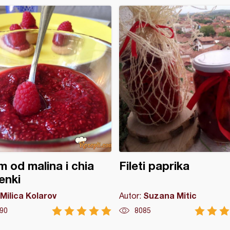
 od malina i chia
Fileti paprika
enki
Milica Kolarov
Suzana Mitic
Autor:
90
8085