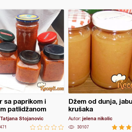
r sa paprikom i
Džem od dunja, jabu
im patlidžanom
krušaka
Tatjana Stojanovic
jelena nikolic
Autor:
471
30107