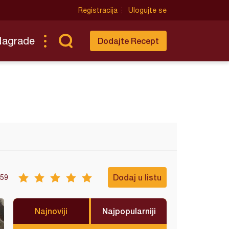
Registracija
Ulogujte se
Nagrade
Dodajte Recept
Dodaj u listu
59
Najnoviji
Najpopularniji