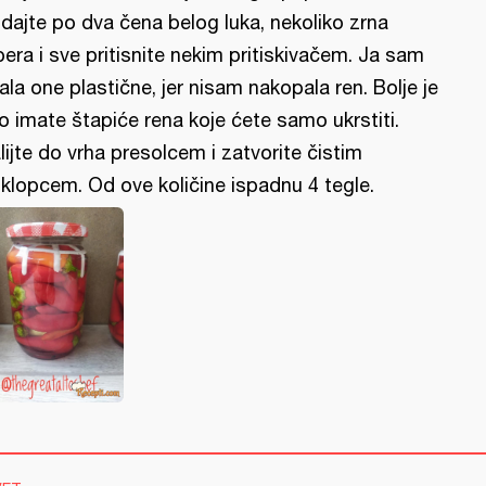
dajte po dva čena belog luka, nekoliko zrna
bera i sve pritisnite nekim pritiskivačem. Ja sam
ala one plastične, jer nisam nakopala ren. Bolje je
o imate štapiće rena koje ćete samo ukrstiti.
lijte do vrha presolcem i zatvorite čistim
klopcem. Od ove količine ispadnu 4 tegle.