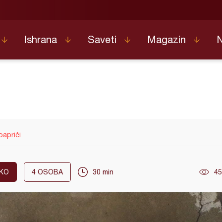
Ishrana
Saveti
Magazin
papriči
KO
4
OSOBA
30 min
45