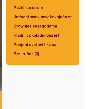
Pužići sa sirom
Jednostavna, osvežavajuća salata
Brownies sa jagodama
Hladni čokoladni dezert
Punjeni cvetovi tikvica
Brzi ručak (3)