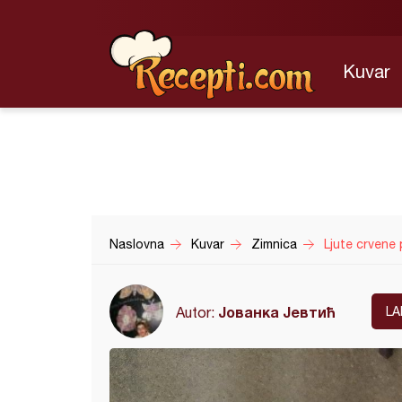
Kuvar
Naslovna
Kuvar
Zimnica
Ljute crvene 
Јованка Јевтић
Autor:
LA