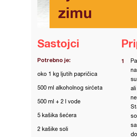
zimu
Sastojci
Pr
Potrebno je:
Pa
na
oko 1 kg ljutih papričica
su
500 ml alkoholnog sirćeta
al
ne
500 ml + 2 l vode
St
5 kašika šećera
so
sa
2 kašike soli
do