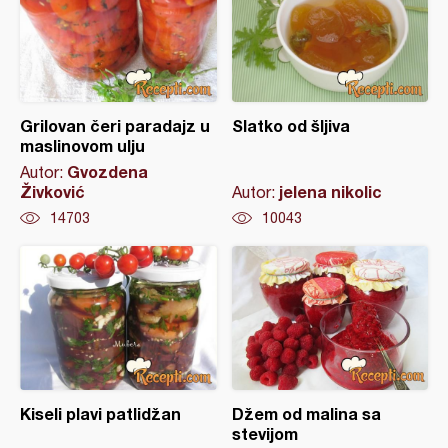
Grilovan čeri paradajz u
Slatko od šljiva
maslinovom ulju
Gvozdena
Autor:
Živković
jelena nikolic
Autor:
14703
10043
Kiseli plavi patlidžan
Džem od malina sa
stevijom