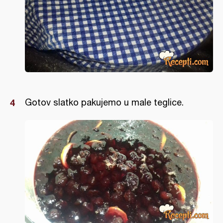
Gotov slatko pakujemo u male teglice.