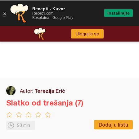
Recepti - Kuvar
Instalirajte
Recepti.com
Besplatna - Google Play
Ulogujte se
Terezija Erić
Autor:
Slatko od trešanja (7)
Dodaj u listu
90 min