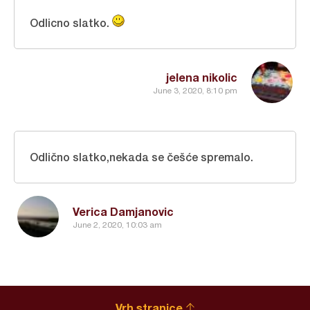
Odlicno slatko.
jelena nikolic
June 3, 2020, 8:10 pm
Odlično slatko,nekada se češće spremalo.
Verica Damjanovic
June 2, 2020, 10:03 am
Vrh stranice