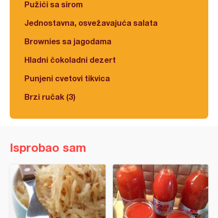
Pužići sa sirom
Jednostavna, osvežavajuća salata
Brownies sa jagodama
Hladni čokoladni dezert
Punjeni cvetovi tikvica
Brzi ručak (3)
Isprobao sam