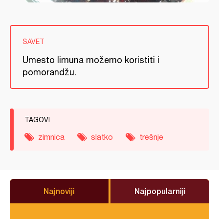
SAVET
Umesto limuna možemo koristiti i
pomorandžu.
TAGOVI
zimnica
slatko
trešnje
Najnoviji
Najpopularniji