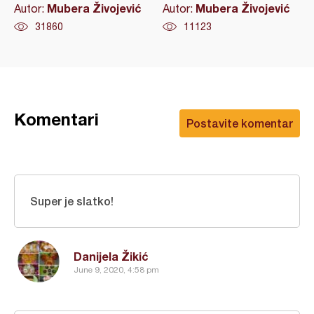
Mubera Živojević
Mubera Živojević
Autor:
Autor:
31860
11123
Komentari
Postavite komentar
Super je slatko!
Danijela Žikić
June 9, 2020, 4:58 pm