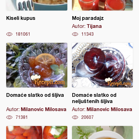
Kiseli kupus
Moj paradajz
Tijana
Autor:
181061
11343
Domaće slatko od šljiva
Domaće slatko od
neljuštenih šljiva
Milanovic Milosava
Milanovic Milosava
Autor:
Autor:
71381
20607