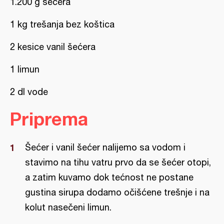
1.200 g šećera
1 kg trešanja bez koštica
2 kesice vanil šećera
1 limun
2 dl vode
Priprema
Šećer i vanil šećer nalijemo sa vodom i
stavimo na tihu vatru prvo da se šećer otopi,
a zatim kuvamo dok tećnost ne postane
gustina sirupa dodamo očišćene trešnje i na
kolut nasečeni limun.