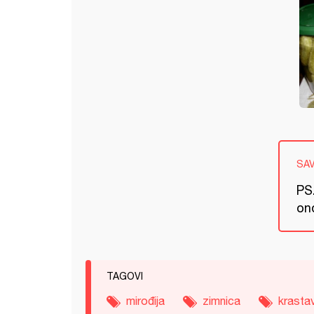
SA
PS.
on
TAGOVI
mirođija
zimnica
krastav