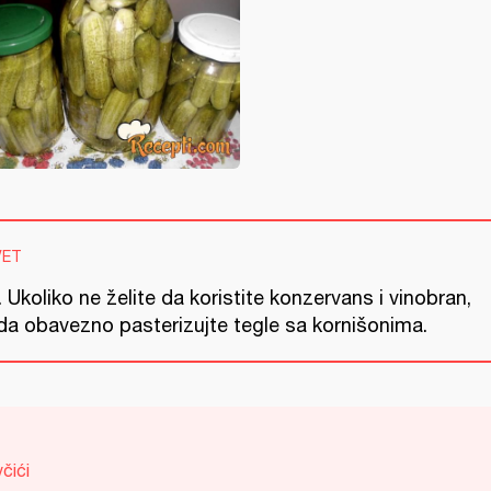
VET
 Ukoliko ne želite da koristite konzervans i vinobran,
da obavezno pasterizujte tegle sa kornišonima.
čići