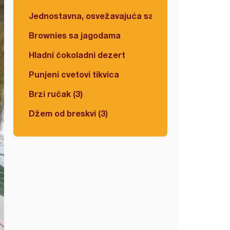
Jednostavna, osvežavajuća salata
Brownies sa jagodama
Hladni čokoladni dezert
Punjeni cvetovi tikvica
Brzi ručak (3)
Džem od breskvi (3)