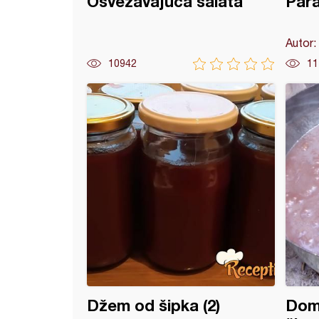
Osvežavajuća salata
Para
Autor:
10942
11
na paprika za zimu
Džem od šipka (2)
Dom