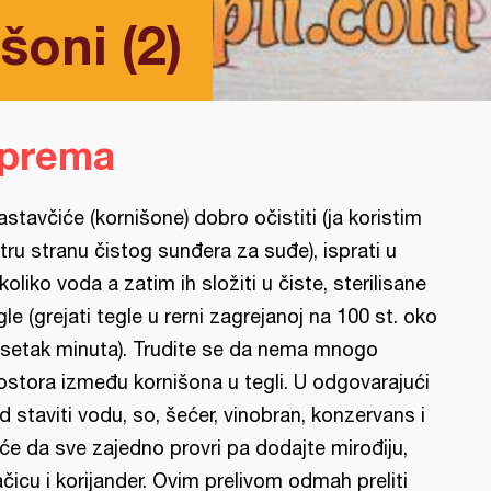
šoni (2)
iprema
astavčiće (kornišone) dobro očistiti (ja koristim
tru stranu čistog sunđera za suđe), isprati u
koliko voda a zatim ih složiti u čiste, sterilisane
gle (grejati tegle u rerni zagrejanoj na 100 st. oko
setak minuta). Trudite se da nema mnogo
ostora između kornišona u tegli. U odgovarajući
d staviti vodu, so, šećer, vinobran, konzervans i
rće da sve zajedno provri pa dodajte mirođiju,
ačicu i korijander. Ovim prelivom odmah preliti