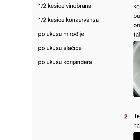
1/2 kesice vinobrana
ko
pu
1/2 kesice konzervansa
or
po ukusu mirođije
ta
po ukusu slačice
po ukusu korijandera
Te
na