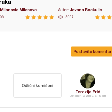
raka
Milanovic Milosava
Jovana Backulic
Autor:
08
5037
Postavite komentar
Odlični kornišoni
Terezija Erić
October 13, 2019, 6:16 am