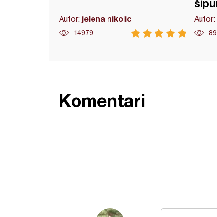
šipu
jelena nikolic
Autor:
Autor:
14979
89
Komentari