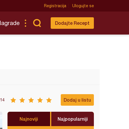
Registracija
Ulogujte se
Nagrade
Dodajte Recept
Dodaj u listu
14
Najnoviji
Najpopularniji