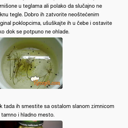
rnišone u teglama ali polako da slučajno ne
knu tegle. Dobro ih zatvorite neoštećenim
iginal poklopcima, ušuškajte ih u čebe i ostavite
ko dok se potpuno ne ohlade.
k tada ih smestite sa ostalom slanom zimnicom
 tamno i hladno mesto.