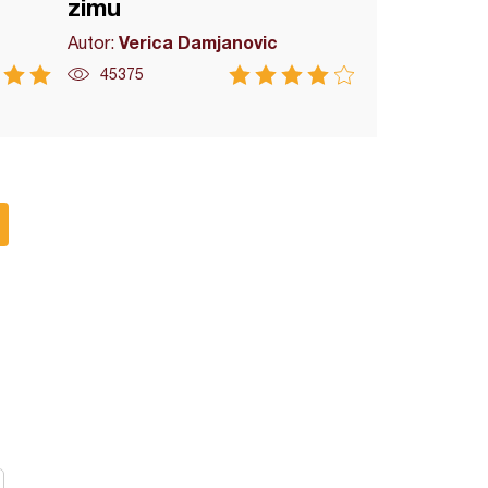
zimu
Verica Damjanovic
Autor:
45375