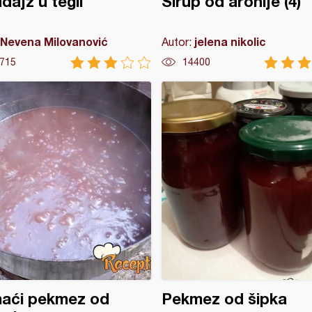
dajz u tegli
Sirup od aronije (4)
Nevena Milovanović
jelena nikolic
Autor:
715
14400
aći pekmez od
Pekmez od šipka