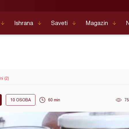
Ishrana
Saveti
Magazin
ni (2)
10
OSOBA
60 min
75