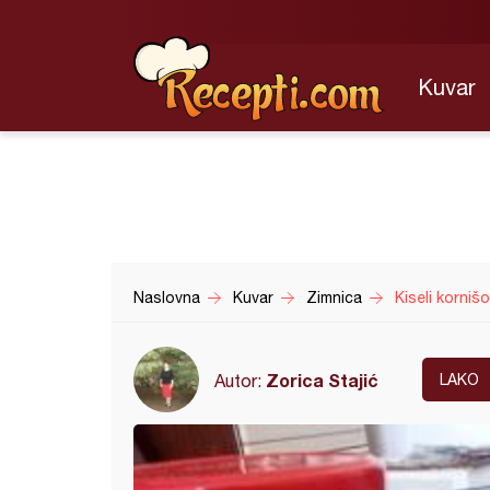
Kuvar
Naslovna
Kuvar
Zimnica
Kiseli kornišo
Zorica Stajić
Autor:
LAKO