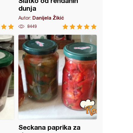
Slatko od rendanih
dunja
Danijela Žikić
Autor:
8449
Seckana paprika za