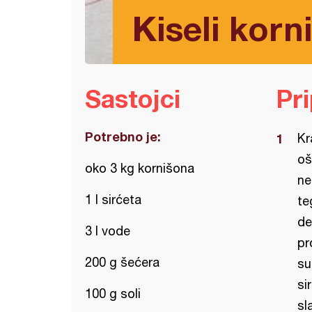
Kiseli korni
Sastojci
Pr
Potrebno je:
Kr
oš
oko 3 kg kornišona
ne
1 l sirćeta
te
de
3 l vode
pr
200 g šećera
su
si
100 g soli
sl