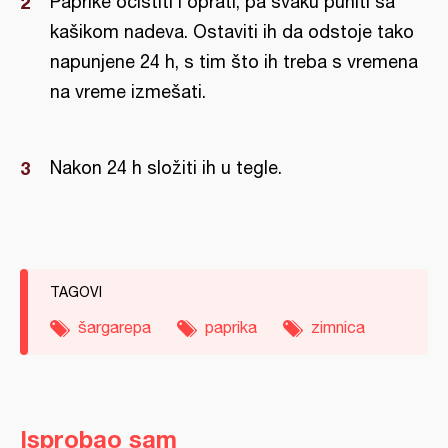
Paprike očistiti i oprati, pa svaku puniti sa
kašikom nadeva. Ostaviti ih da odstoje tako
napunjene 24 h, s tim što ih treba s vremena
na vreme izmešati.
Nakon 24 h složiti ih u tegle.
TAGOVI
šargarepa
paprika
zimnica
Isprobao sam