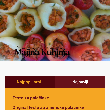
Najpopularniji
Najnoviji
Testo za palačinke
Original testo za američke palačinke