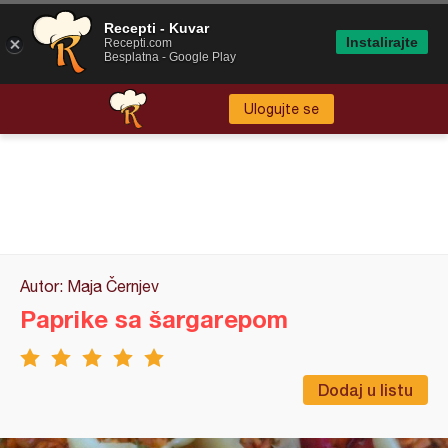
Recepti - Kuvar
Instalirajte
Recepti.com
Besplatna - Google Play
Ulogujte se
Autor: Maja Černjev
Paprike sa šargarepom
Dodaj u listu