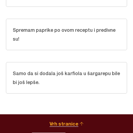
Spremam paprike po ovom receptu i predivne
su!
Samo da si dodala još karfiola u šargarepu bile
bi još lepše.
Vrh stranice