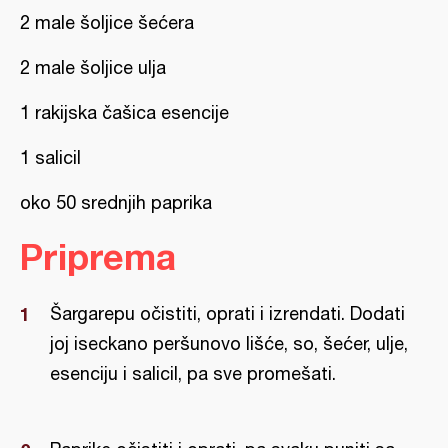
2 male šoljice šećera
2 male šoljice ulja
1 rakijska čašica esencije
1 salicil
oko 50 srednjih paprika
Priprema
Šargarepu očistiti, oprati i izrendati. Dodati
joj iseckano peršunovo lišće, so, šećer, ulje,
esenciju i salicil, pa sve promešati.