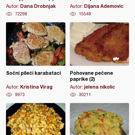
Dana Drobnjak
Dijana Ademovic
Autor:
Autor:
72298
15548
Sočni pileći karabataci
Pohovane pečene
paprike (2)
Kristina Virag
jelena nikolic
Autor:
Autor:
9973
30211