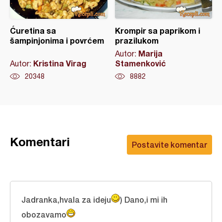
Ćuretina sa
Krompir sa paprikom i
šampinjonima i povrćem
prazilukom
Marija
Autor:
Kristina Virag
Stamenković
Autor:
20348
8882
Komentari
Postavite komentar
Jadranka,hvala za ideju
) Dano,i mi ih
obozavamo