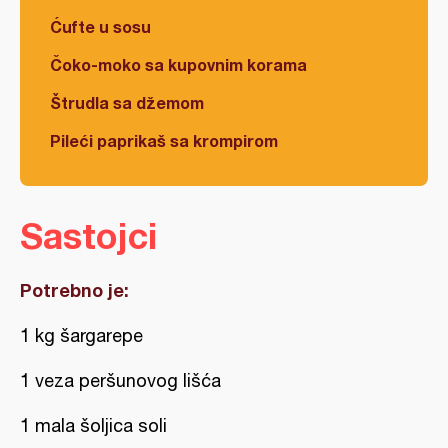
Ćufte u sosu
Čoko-moko sa kupovnim korama
Štrudla sa džemom
Pileći paprikaš sa krompirom
Sastojci
Potrebno je:
1 kg šargarepe
1 veza peršunovog lišća
1 mala šoljica soli