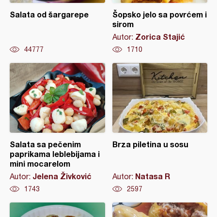
Salata od šargarepe
Šopsko jelo sa povrćem i
sirom
Zorica Stajić
Autor:
44777
1710
Salata sa pečenim
Brza piletina u sosu
paprikama leblebijama i
mini mocarelom
Jelena Živković
Natasa R
Autor:
Autor:
1743
2597