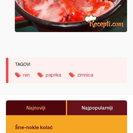
TAGOVI
ren
paprika
zimnica
Najnoviji
Najpopularniji
Šne-nokle kolač