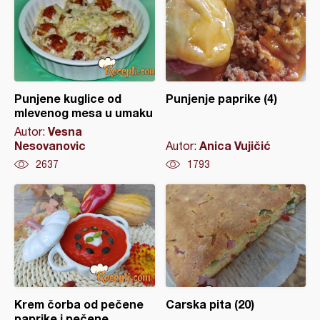
Punjene kuglice od
Punjenje paprike (4)
mlevenog mesa u umaku
Vesna
Autor:
Nesovanovic
Anica Vujičić
Autor:
2637
1793
Krem čorba od pečene
Carska pita (20)
paprike i pečene