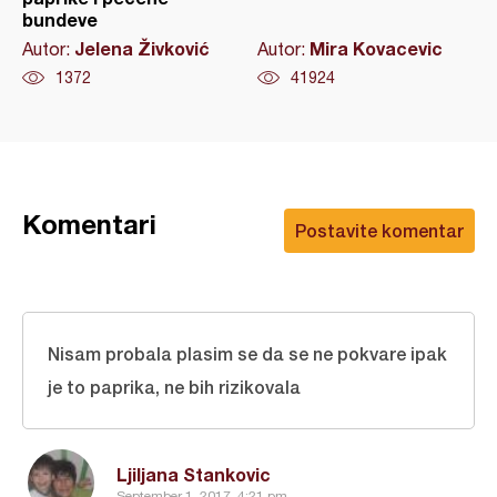
bundeve
Jelena Živković
Mira Kovacevic
Autor:
Autor:
1372
41924
Komentari
Postavite komentar
Nisam probala plasim se da se ne pokvare ipak
je to paprika, ne bih rizikovala
Ljiljana Stankovic
September 1, 2017, 4:21 pm