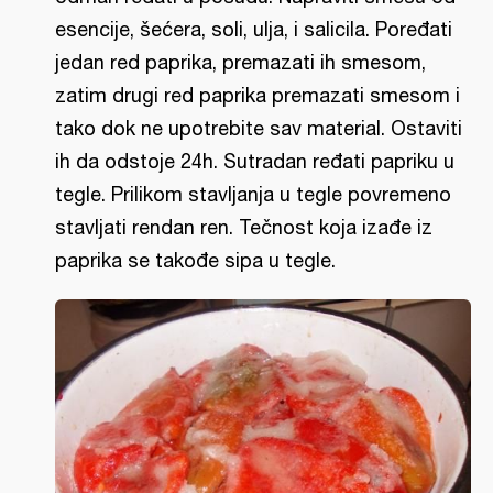
esencije, šećera, soli, ulja, i salicila. Poređati
jedan red paprika, premazati ih smesom,
zatim drugi red paprika premazati smesom i
tako dok ne upotrebite sav material. Ostaviti
ih da odstoje 24h. Sutradan ređati papriku u
tegle. Prilikom stavljanja u tegle povremeno
stavljati rendan ren. Tečnost koja izađe iz
paprika se takođe sipa u tegle.