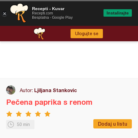
Recepti - Kuvar
Instalirajte
Recepti.com
Besplatna - Google Play
Ulogujte se
Ljiljana Stankovic
Autor:
Pečena paprika s renom
Dodaj u listu
50 min