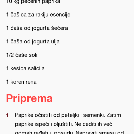
10 kg pečenih paprika
1 čašica za rakiju esencije
1 čaša od jogurta šećera
1 čaša od jogurta ulja
1/2 čaše soli
1 kesica salicila
1 koren rena
Priprema
Paprike očistiti od peteljki i semenki. Zatim
paprike ispeći i oljuštiti. Ne cediti ih već
odmah ređati u posudu. Napraviti smesu od