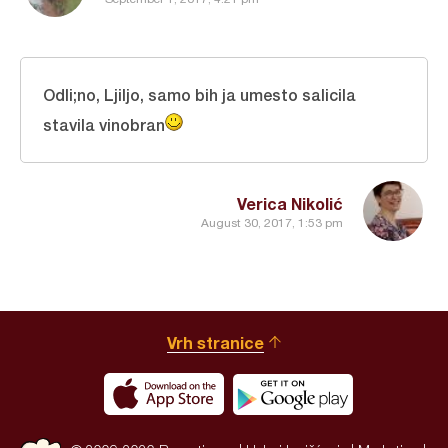
Odli;no, Ljiljo, samo bih ja umesto salicila
stavila vinobran
Verica Nikolić
August 30, 2017, 1:53 pm
Vrh stranice