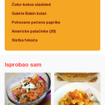
Čoko-kokos sladoled
Galete Bakin kolač
Pohovane pečene paprike
Americke palačinke (30)
Slatka fokača
Isprobao sam