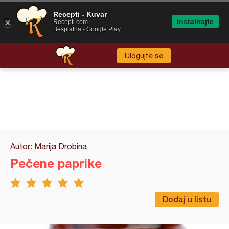
Recepti - Kuvar
Instalirajte
Recepti.com
Besplatna - Google Play
Ulogujte se
Autor: Marija Drobina
Pečene paprike
Dodaj u listu