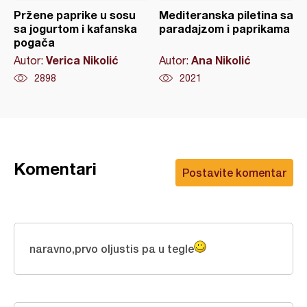
Pržene paprike u sosu
Mediteranska piletina sa
sa jogurtom i kafanska
paradajzom i paprikama
pogača
Verica Nikolić
Ana Nikolić
Autor:
Autor:
2898
2021
Komentari
Postavite komentar
naravno,prvo oljustis pa u tegle