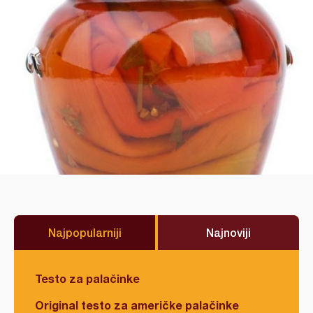
Najpopularniji
Najnoviji
Testo za palačinke
Original testo za američke palačinke