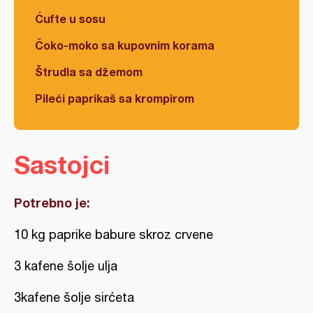
Ćufte u sosu
Čoko-moko sa kupovnim korama
Štrudla sa džemom
Pileći paprikaš sa krompirom
Sastojci
Potrebno je:
10 kg paprike babure skroz crvene
3 kafene šolje ulja
3kafene šolje sirćeta