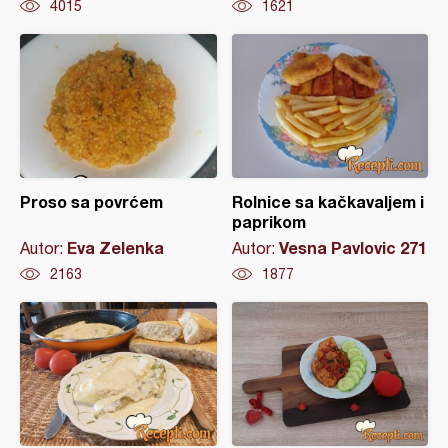
4015
1621
Proso sa povrćem
Rolnice sa kačkavaljem i
paprikom
Eva Zelenka
Vesna Pavlovic 271
Autor:
Autor:
2163
1877