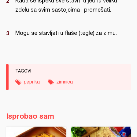
Kada se ispeku sve staviti u jednu veliku
zdelu sa svim sastojcima i promešati.
Mogu se stavljati u flaše (tegle) za zimu.
TAGOVI
paprika
zimnica
Isprobao sam