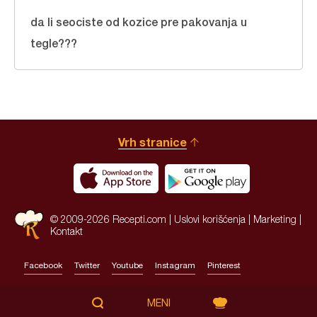
da li seociste od kozice pre pakovanja u
tegle???
Vrh stranice
© 2009-2026 Recepti.com |
Uslovi korišćenja
|
Marketing
|
Kontakt
Facebook
Twitter
Youtube
Instagram
Pinterest
Site by:
HALO