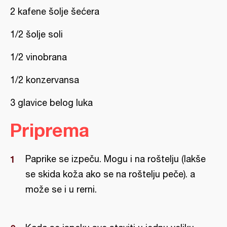
2 kafene šolje šećera
1/2 šolje soli
1/2 vinobrana
1/2 konzervansa
3 glavice belog luka
Priprema
Paprike se izpeču. Mogu i na roštelju (lakše
se skida koža ako se na roštelju peče). a
može se i u rerni.