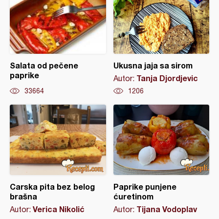
Salata od pečene
Ukusna jaja sa sirom
paprike
Tanja Djordjevic
Autor:
33664
1206
Carska pita bez belog
Paprike punjene
brašna
ćuretinom
Verica Nikolić
Tijana Vodoplav
Autor:
Autor: