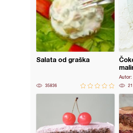
Salata od graška
Čoko
mal
Autor:
35836
21
kolač sa belom i crnom čokoladom i sosom od malina