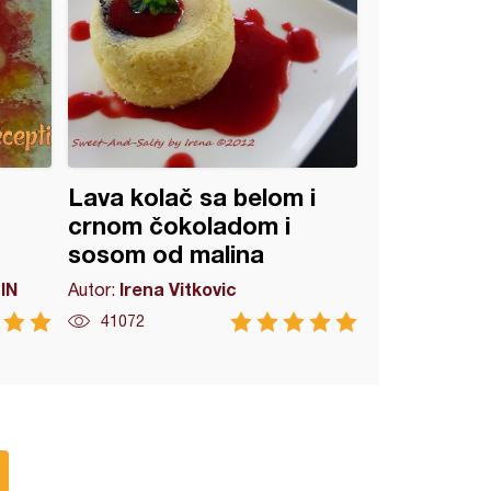
Lava kolač sa belom i
crnom čokoladom i
sosom od malina
IN
Irena Vitkovic
Autor:
41072