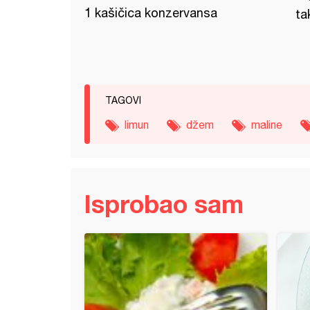
1 kašičica konzervansa
ta
TAGOVI
limun
džem
maline
Isprobao sam
a kocke (2)