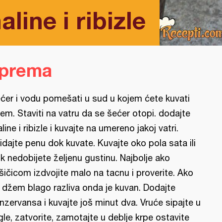
ine i ribizle
iprema
ćer i vodu pomešati u sud u kojem ćete kuvati
em. Staviti na vatru da se šećer otopi. dodajte
line i ribizle i kuvajte na umereno jakoj vatri.
idajte penu dok kuvate. Kuvajte oko pola sata ili
k nedobijete željenu gustinu. Najbolje ako
šičicom izdvojite malo na tacnu i proverite. Ako
 džem blago razliva onda je kuvan. Dodajte
nzervansa i kuvajte još minut dva. Vruće sipajte u
gle, zatvorite, zamotajte u deblje krpe ostavite