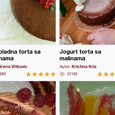
ladna torta sa
Jogurt torta sa
inama
malinama
Irena Vitkovic
Kristina Kris
Autor:
988
22185