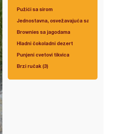
Pužići sa sirom
Jednostavna, osvežavajuća salata
Brownies sa jagodama
Hladni čokoladni dezert
Punjeni cvetovi tikvica
Brzi ručak (3)