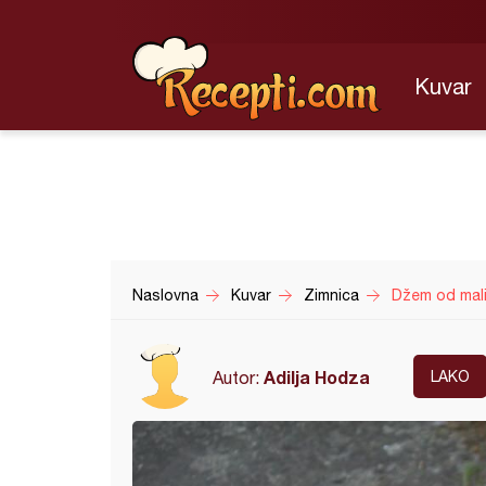
Kuvar
Naslovna
Kuvar
Zimnica
Džem od malin
Adilja Hodza
Autor:
LAKO