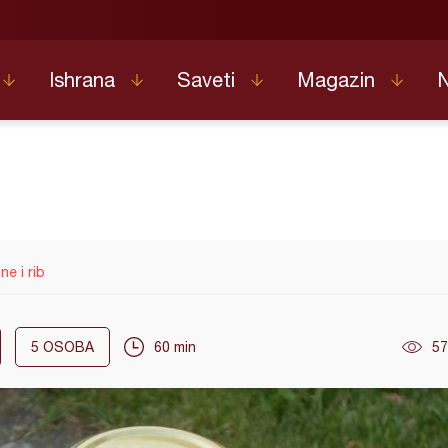
Ishrana
Saveti
Magazin
e i rib
5
OSOBA
60 min
57