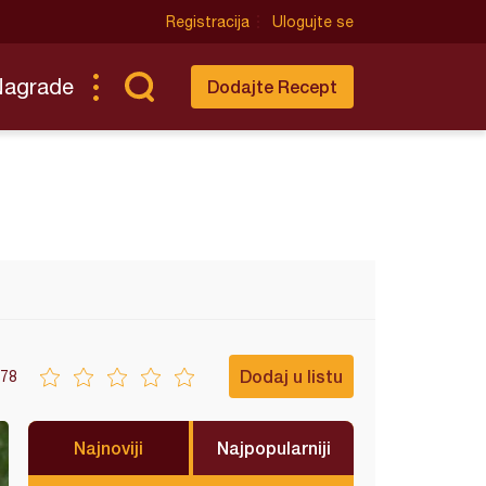
Registracija
Ulogujte se
Nagrade
Dodajte Recept
Dodaj u listu
78
Najnoviji
Najpopularniji