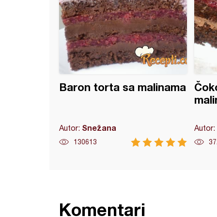
Baron torta sa malinama
Čoko
mali
Snežana
Autor:
Autor:
130613
37
Komentari