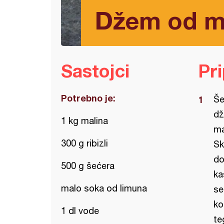
Džem od mal
Sastojci
Pr
Potrebno je:
Še
dž
1 kg malina
ma
300 g ribizli
Sk
do
500 g šećera
ka
malo soka od limuna
se
ko
1 dl vode
te