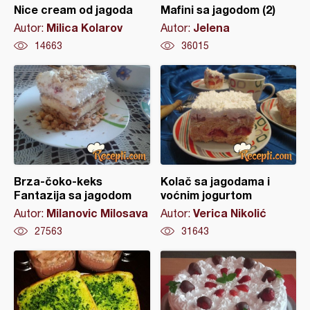
Nice cream od jagoda
Mafini sa jagodom (2)
Milica Kolarov
Jelena
Autor:
Autor:
14663
36015
Brza-čoko-keks
Kolač sa jagodama i
Fantazija sa jagodom
voćnim jogurtom
Milanovic Milosava
Verica Nikolić
Autor:
Autor:
27563
31643