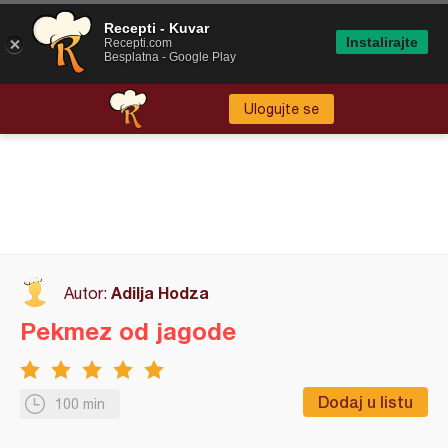
Recepti - Kuvar
Instalirajte
Recepti.com
Besplatna - Google Play
Ulogujte se
Adilja Hodza
Autor:
Pekmez od jagode
Dodaj u listu
100 min