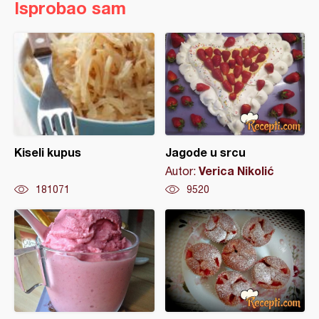
Isprobao sam
Kiseli kupus
Jagode u srcu
Verica Nikolić
Autor:
181071
9520