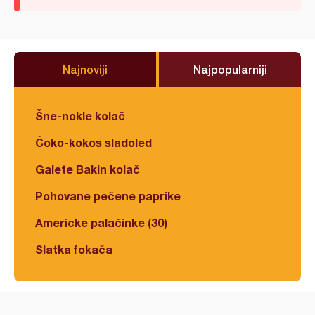
Najnoviji
Najpopularniji
Šne-nokle kolač
Čoko-kokos sladoled
Galete Bakin kolač
Pohovane pečene paprike
Americke palačinke (30)
Slatka fokača