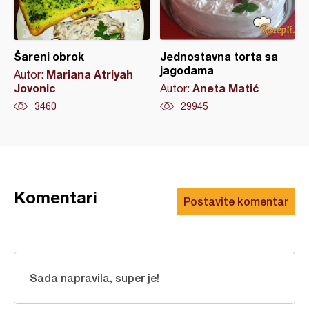
Šareni obrok
Jednostavna torta sa
jagodama
Mariana Atriyah
Autor:
Jovonic
Aneta Matić
Autor:
3460
29945
Komentari
Postavite komentar
Sada napravila, super je!