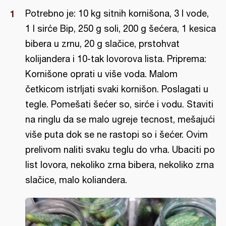
Potrebno je: 10 kg sitnih kornišona, 3 l vode,
1 l sirće Bip, 250 g soli, 200 g šećera, 1 kesica
bibera u zrnu, 20 g slačice, prstohvat
kolijandera i 10-tak lovorova lista. Priprema:
Kornišone oprati u više voda. Malom
četkicom istrljati svaki kornišon. Poslagati u
tegle. Pomešati šećer so, sirće i vodu. Staviti
na ringlu da se malo ugreje tecnost, mešajući
više puta dok se ne rastopi so i šećer. Ovim
prelivom naliti svaku teglu do vrha. Ubaciti po
list lovora, nekoliko zrna bibera, nekoliko zrna
slačice, malo koliandera.