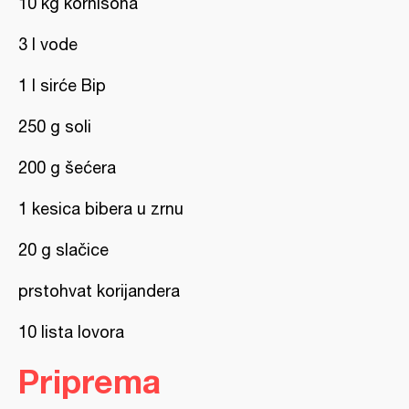
10 kg kornišona
3 l vode
1 l sirće Bip
250 g soli
200 g šećera
1 kesica bibera u zrnu
20 g slačice
prstohvat korijandera
10 lista lovora
Priprema