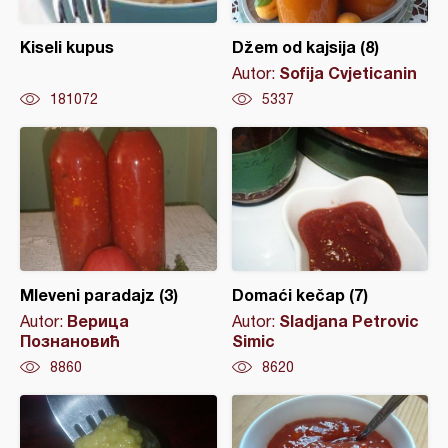
Kiseli kupus
Džem od kajsija (8)
Sofija Cvjeticanin
Autor:
181072
5337
Mleveni paradajz (3)
Domaći kečap (7)
Верица
Sladjana Petrovic
Autor:
Autor:
Познановић
Simic
8860
8620