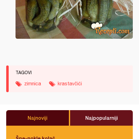
TAGOVI
zimnica
krastavčići
Najnoviji
Najpopularniji
Šne-nokle kolač