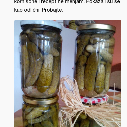
kornišone i recept ne menjam. Pokazali su se
kao odlični. Probajte.