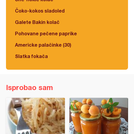
Čoko-kokos sladoled
Galete Bakin kolač
Pohovane pečene paprike
Americke palačinke (30)
Slatka fokača
Isprobao sam