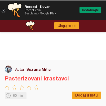
Recepti - Kuvar
Instalirajte
Recepti.com
Besplatna - Google Play
Ulogujte se
Suzana Mitic
Autor:
Pasterizovani krastavci
Dodaj u listu
60 min