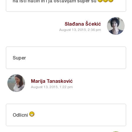
na isti način ih i ja ostavljam super su
Slađana Šćekić
August 13, 2015, 2:36 pm
Super
Marija Tanasković
August 13, 2015, 1:22 pm
Odlicni