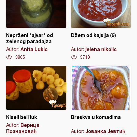
Neprženi *ajvar* od
Džem od kajsija (9)
zelenog paradajza
Anita Lukic
jelena nikolic
Autor:
Autor:
3805
3710
Kiseli beli luk
Breskva u komadima
Верица
Autor:
Познановић
Јованка Јевтић
Autor: