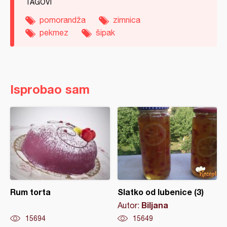
TAGOVI
pomorandža
zimnica
pekmez
šipak
Isprobao sam
Rum torta
Slatko od lubenice (3)
Biljana
Autor:
15694
15649