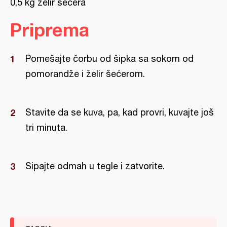
0,5 kg želir šećera
Priprema
Pomešajte čorbu od šipka sa sokom od
pomorandže i želir šećerom.
Stavite da se kuva, pa, kad provri, kuvajte još
tri minuta.
Sipajte odmah u tegle i zatvorite.