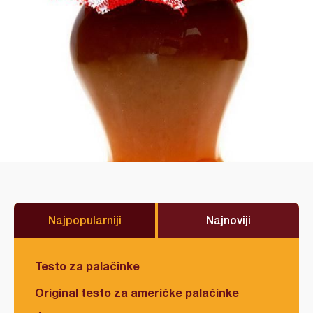
Najpopularniji
Najnoviji
Testo za palačinke
Original testo za američke palačinke