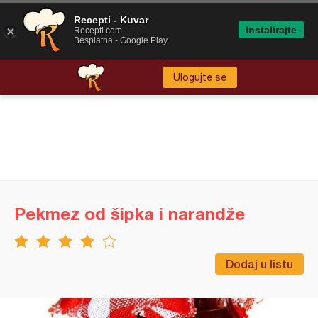
Recepti - Kuvar
Instalirajte
Recepti.com
Besplatna - Google Play
Ulogujte se
Pekmez od šipka i narandže
Dodaj u listu