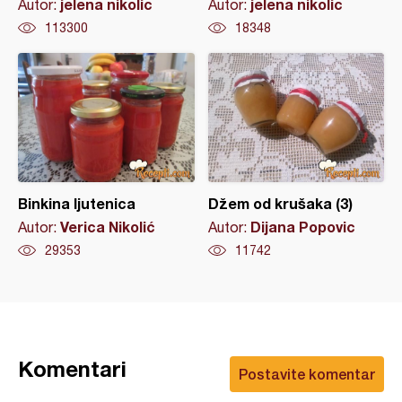
jelena nikolic
jelena nikolic
Autor:
Autor:
113300
18348
Binkina ljutenica
Džem od krušaka (3)
Verica Nikolić
Dijana Popovic
Autor:
Autor:
29353
11742
Komentari
Postavite komentar