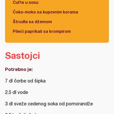
Ćufte u sosu
Čoko-moko sa kupovnim korama
Štrudla sa džemom
Pileći paprikaš sa krompirom
Sastojci
Potrebno je:
7 dl čorbe od šipka
2,5 dl vode
3 dl sveže cedenog soka od pomorandže