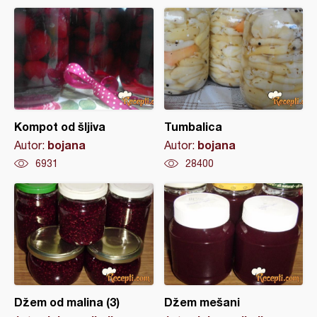
Kompot od šljiva
Tumbalica
bojana
bojana
Autor:
Autor:
6931
28400
Džem od malina (3)
Džem mešani