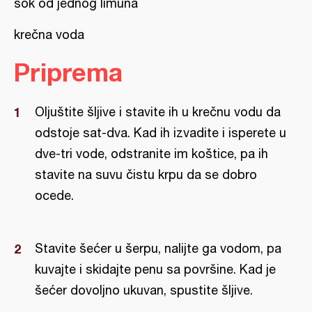
sok od jednog limuna
krečna voda
Priprema
Oljuštite šljive i stavite ih u krečnu vodu da
odstoje sat-dva. Kad ih izvadite i isperete u
dve-tri vode, odstranite im koštice, pa ih
stavite na suvu čistu krpu da se dobro
ocede.
Stavite šećer u šerpu, nalijte ga vodom, pa
kuvajte i skidajte penu sa površine. Kad je
šećer dovoljno ukuvan, spustite šljive.