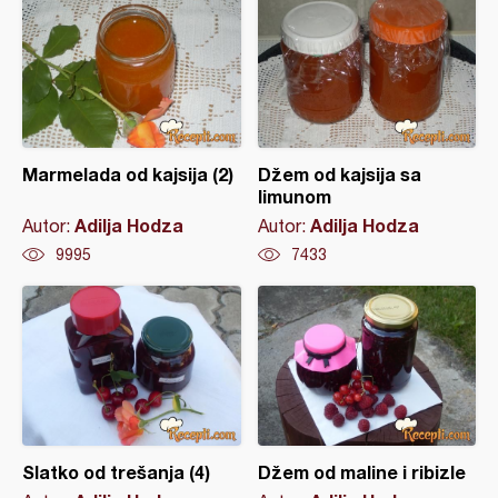
Marmelada od kajsija (2)
Džem od kajsija sa
limunom
Adilja Hodza
Adilja Hodza
Autor:
Autor:
9995
7433
Slatko od trešanja (4)
Džem od maline i ribizle