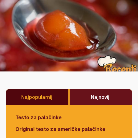
Najpopularniji
Najnoviji
Testo za palačinke
Original testo za američke palačinke