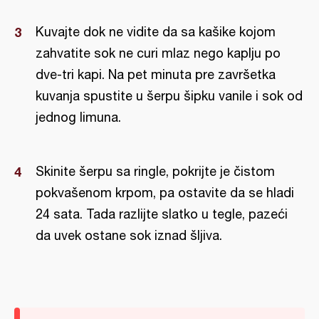
Kuvajte dok ne vidite da sa kašike kojom
zahvatite sok ne curi mlaz nego kaplju po
dve-tri kapi. Na pet minuta pre završetka
kuvanja spustite u šerpu šipku vanile i sok od
jednog limuna.
Skinite šerpu sa ringle, pokrijte je čistom
pokvašenom krpom, pa ostavite da se hladi
24 sata. Tada razlijte slatko u tegle, pazeći
da uvek ostane sok iznad šljiva.