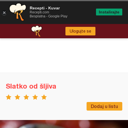
Recepti - Kuvar
Instalirajte
Recepti.com
Besplatna - Google Play
Ulogujte se
Slatko od šljiva
Dodaj u listu