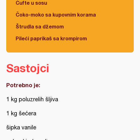
Ćufte u sosu
Čoko-moko sa kupovnim korama
Štrudla sa džemom
Pileći paprikaš sa krompirom
Sastojci
Potrebno je:
1 kg poluzrelih šljiva
1 kg šećera
šipka vanile