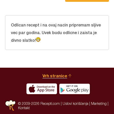
Odlican recept i na ovaj nacin pripremam sljive
vec par godina. Uvek budu odlicne i zaista je
divno slatko!
Vrh stranice
© 2009-2026 Recepti.com |
Uslovi korišćenja
|
Marketing
|
Kontakt