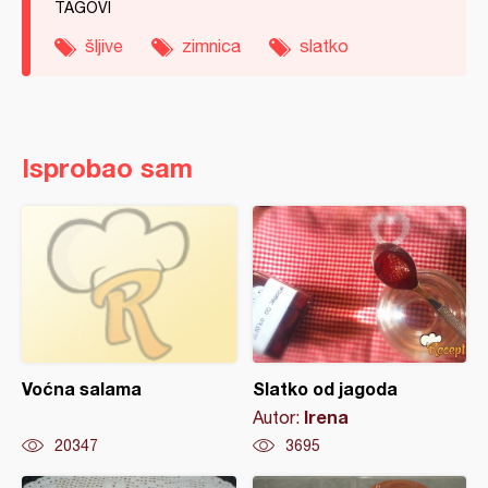
TAGOVI
šljive
zimnica
slatko
Isprobao sam
Voćna salama
Slatko od jagoda
Irena
Autor:
20347
3695