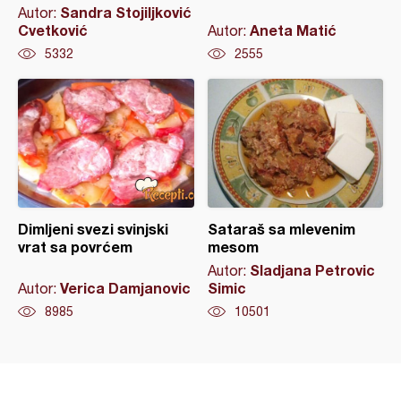
Sandra Stojiljković
Autor:
Cvetković
Aneta Matić
Autor:
5332
2555
Dimljeni svezi svinjski
Sataraš sa mlevenim
vrat sa povrćem
mesom
Sladjana Petrovic
Autor:
Verica Damjanovic
Simic
Autor:
8985
10501