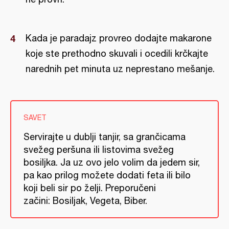
Kada je paradajz provreo dodajte makarone
koje ste prethodno skuvali i ocedili krčkajte
narednih pet minuta uz neprestano mešanje.
SAVET
Servirajte u dublji tanjir, sa grančicama
svežeg peršuna ili listovima svežeg
bosiljka. Ja uz ovo jelo volim da jedem sir,
pa kao prilog možete dodati feta ili bilo
koji beli sir po želji. Preporučeni
začini: Bosiljak, Vegeta, Biber.