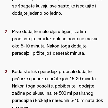
se špagete kuvaju sve sastojke iseckajte i
dodajte jedano po jedno.
Prvo dodajte malo ulja u tiganj, zatim
prodinstajte crni luk dok ne postane mekan
oko 5-10 minuta. Nakon toga dodajte
paradajz i pržite još desetak minuta.
Kada ste luk i paradajz propržili dodajte
pečurke i papriku i pržite još 15-20 minuta.
Nakon toga posolite, pobiberite i dodajte
začine po ukusu, nalite 500 ml pasiranog
paradajza i krčkajte narednih 5-10 minuta dok
ne provri.