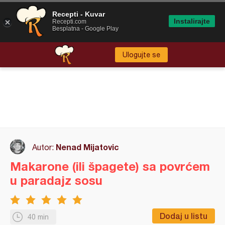
Recepti - Kuvar
Instalirajte
Recepti.com
Besplatna - Google Play
Ulogujte se
Nenad Mijatovic
Autor:
Makarone (ili špagete) sa povrćem
u paradajz sosu
Dodaj u listu
40 min