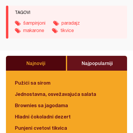
TAGOVI
šampinjoni
paradajz
makarone
tikvice
Najnoviji
Najpopularniji
Pužići sa sirom
Jednostavna, osvežavajuća salata
Brownies sa jagodama
Hladni čokoladni dezert
Punjeni cvetovi tikvica