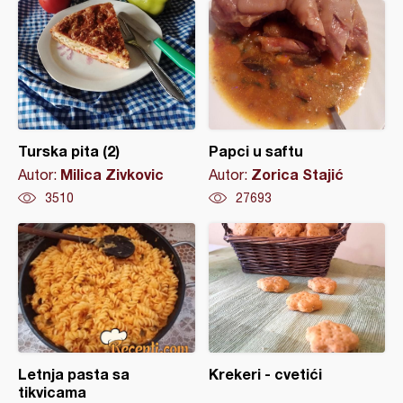
Turska pita (2)
Papci u saftu
Milica Zivkovic
Zorica Stajić
Autor:
Autor:
3510
27693
Letnja pasta sa
Krekeri - cvetići
tikvicama