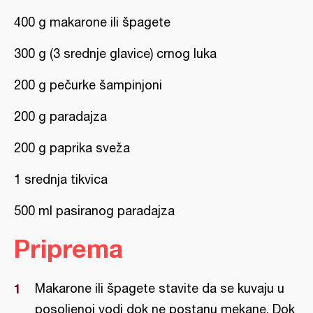
400 g makarone ili špagete
300 g (3 srednje glavice) crnog luka
200 g pečurke šampinjoni
200 g paradajza
200 g paprika sveža
1 srednja tikvica
500 ml pasiranog paradajza
Priprema
Makarone ili špagete stavite da se kuvaju u
posoljenoj vodi dok ne postanu mekane. Dok