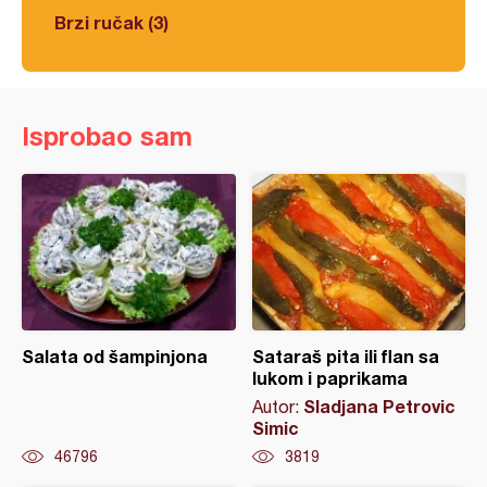
Brzi ručak (3)
Isprobao sam
Salata od šampinjona
Sataraš pita ili flan sa
lukom i paprikama
Sladjana Petrovic
Autor:
Simic
46796
3819