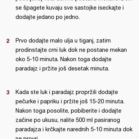
se špagete kuvaju sve sastojke iseckajte i
dodajte jedano po jedno.
Prvo dodajte malo ulja u tiganj, zatim
prodinstajte crni luk dok ne postane mekan
oko 5-10 minuta. Nakon toga dodajte
paradajz i pržite još desetak minuta.
Kada ste luk i paradajz propržili dodajte
pečurke i papriku i pržite još 15-20 minuta.
Nakon toga posolite, pobiberite i dodajte
začine po ukusu, nalite 500 ml pasiranog
paradajza i krčkajte narednih 5-10 minuta dok
ne provri.