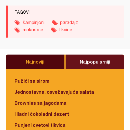
TAGOVI
šampinjoni
paradajz
makarone
tikvice
Najnoviji
Najpopularniji
Pužići sa sirom
Jednostavna, osvežavajuća salata
Brownies sa jagodama
Hladni čokoladni dezert
Punjeni cvetovi tikvica