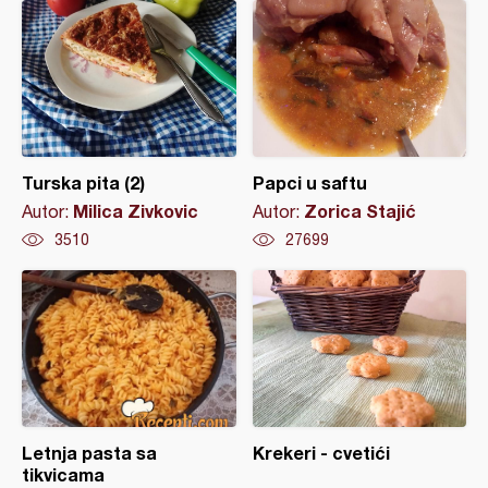
Turska pita (2)
Papci u saftu
Milica Zivkovic
Zorica Stajić
Autor:
Autor:
3510
27699
Letnja pasta sa
Krekeri - cvetići
tikvicama