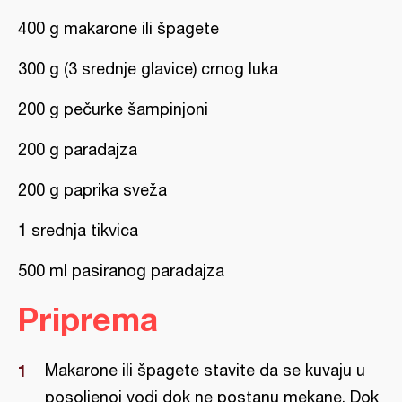
400 g makarone ili špagete
300 g (3 srednje glavice) crnog luka
200 g pečurke šampinjoni
200 g paradajza
200 g paprika sveža
1 srednja tikvica
500 ml pasiranog paradajza
Priprema
Makarone ili špagete stavite da se kuvaju u
posoljenoj vodi dok ne postanu mekane. Dok