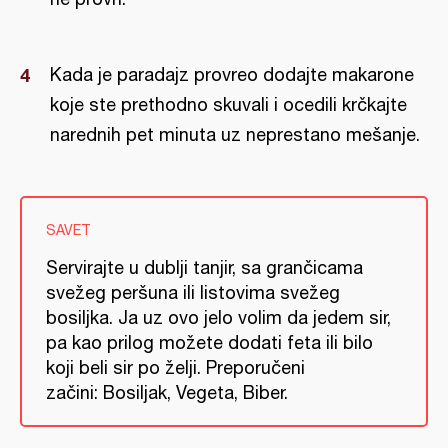
Kada je paradajz provreo dodajte makarone
koje ste prethodno skuvali i ocedili krčkajte
narednih pet minuta uz neprestano mešanje.
SAVET
Servirajte u dublji tanjir, sa grančicama
svežeg peršuna ili listovima svežeg
bosiljka. Ja uz ovo jelo volim da jedem sir,
pa kao prilog možete dodati feta ili bilo
koji beli sir po želji. Preporučeni
začini: Bosiljak, Vegeta, Biber.