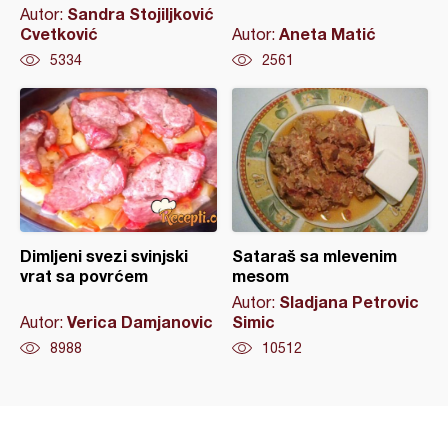
Sandra Stojiljković
Autor:
Cvetković
Aneta Matić
Autor:
5334
2561
Dimljeni svezi svinjski
Sataraš sa mlevenim
vrat sa povrćem
mesom
Sladjana Petrovic
Autor:
Verica Damjanovic
Simic
Autor:
8988
10512