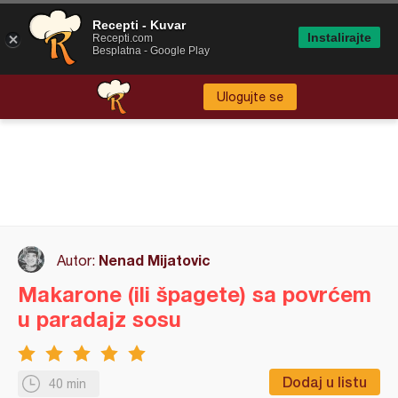
Recepti - Kuvar
Instalirajte
Recepti.com
Besplatna - Google Play
Ulogujte se
Nenad Mijatovic
Autor:
Makarone (ili špagete) sa povrćem
u paradajz sosu
Dodaj u listu
40 min