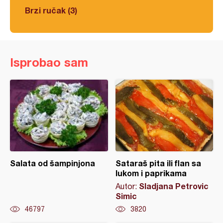
Brzi ručak (3)
Isprobao sam
Salata od šampinjona
Sataraš pita ili flan sa
lukom i paprikama
Sladjana Petrovic
Autor:
Simic
46797
3820