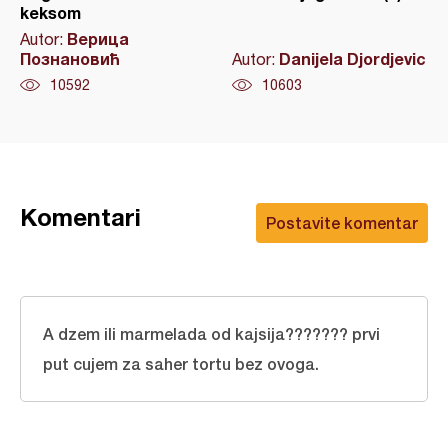
keksom
Верица
Autor:
Познановић
Danijela Djordjevic
Autor:
10592
10603
Komentari
Postavite komentar
A dzem ili marmelada od kajsija??????? prvi
put cujem za saher tortu bez ovoga.