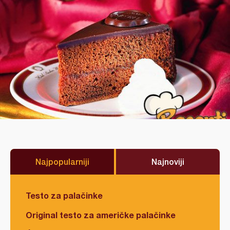
Najpopularniji
Najnoviji
Testo za palačinke
Original testo za američke palačinke