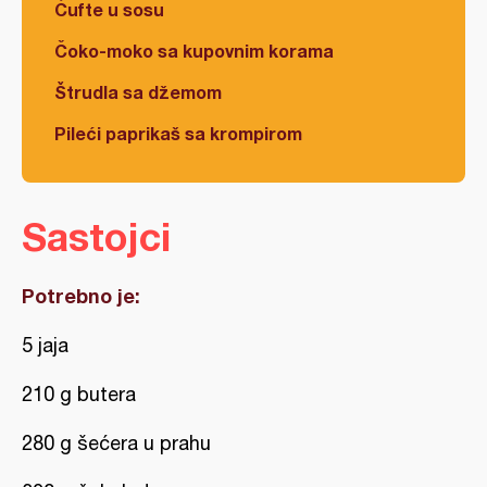
Ćufte u sosu
Čoko-moko sa kupovnim korama
Štrudla sa džemom
Pileći paprikaš sa krompirom
Sastojci
Potrebno je:
5 jaja
210 g butera
280 g šećera u prahu