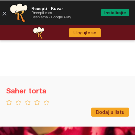
Recepti - Kuvar
Instalirajte
Recepti.com
Besplatna - Google Play
Ulogujte se
Saher torta
Dodaj u listu