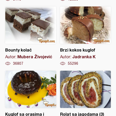
Bounty kolač
Brzi kokos kuglof
Mubera Živojević
Jadranka K
Autor:
Autor:
36807
55296
Kuglof sa orasima i
Rolat sa jagodama (3)