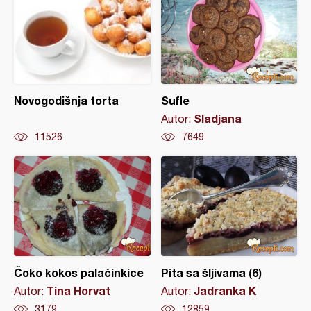
Novogodišnja torta
Sufle
Sladjana
Autor:
11526
7649
Čoko kokos palačinkice
Pita sa šljivama (6)
Tina Horvat
Jadranka K
Autor:
Autor:
3179
12859