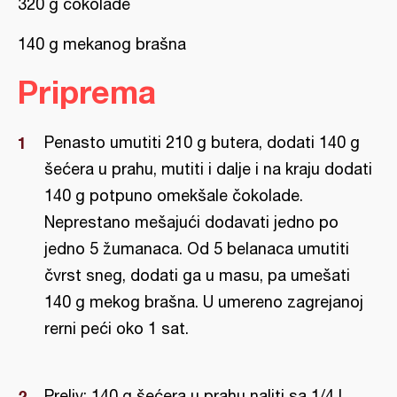
320 g čokolade
140 g mekanog brašna
Priprema
Penasto umutiti 210 g butera, dodati 140 g
šećera u prahu, mutiti i dalje i na kraju dodati
140 g potpuno omekšale čokolade.
Neprestano mešajući dodavati jedno po
jedno 5 žumanaca. Od 5 belanaca umutiti
čvrst sneg, dodati ga u masu, pa umešati
140 g mekog brašna. U umereno zagrejanoj
rerni peći oko 1 sat.
Preliv: 140 g šećera u prahu naliti sa 1/4 l