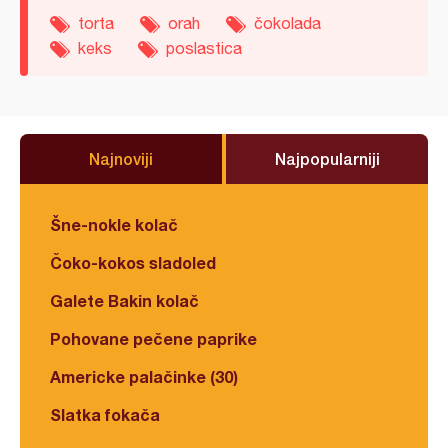
torta
orah
čokolada
keks
poslastica
Najnoviji
Najpopularniji
Šne-nokle kolač
Čoko-kokos sladoled
Galete Bakin kolač
Pohovane pečene paprike
Americke palačinke (30)
Slatka fokača