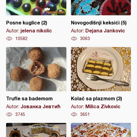
Posne kuglice (2)
Novogodišnji keksići (5)
jelena nikolic
Dejana Jankovic
Autor:
Autor:
10582
3063
Trufle sa bademom
Kolač sa plazmom (3)
Јованка Јевтић
Milica Zivkovic
Autor:
Autor:
3745
3651