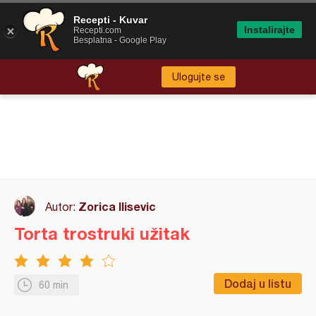
Recepti - Kuvar
Instalirajte
Recepti.com
Besplatna - Google Play
Ulogujte se
Zorica Ilisevic
Autor:
Torta trostruki užitak
Dodaj u listu
60 min