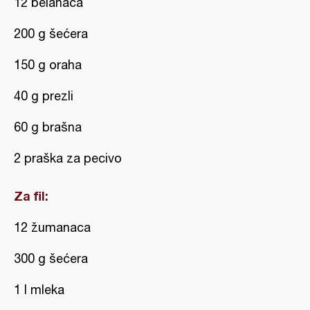
12 belanaca
200 g šećera
150 g oraha
40 g prezli
60 g brašna
2 praška za pecivo
Za fil:
12 žumanaca
300 g šećera
1 l mleka