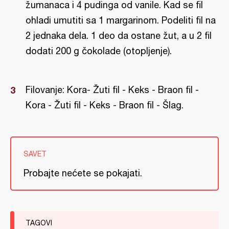
žumanaca i 4 pudinga od vanile. Kad se fil
ohladi umutiti sa 1 margarinom. Podeliti fil na
2 jednaka dela. 1 deo da ostane žut, a u 2 fil
dodati 200 g čokolade (otopljenje).
Filovanje: Kora- Žuti fil - Keks - Braon fil -
Kora - Žuti fil - Keks - Braon fil - Šlag.
SAVET
Probajte nećete se pokajati.
TAGOVI