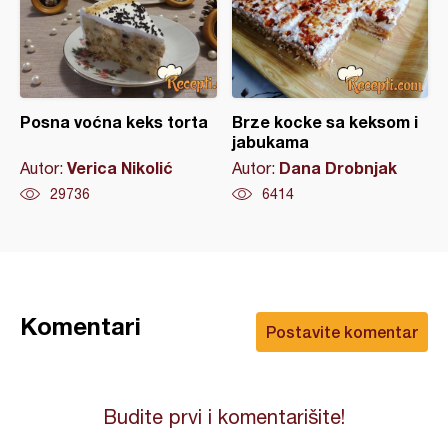
Posna voćna keks torta
Brze kocke sa keksom i
jabukama
Verica Nikolić
Dana Drobnjak
Autor:
Autor:
29736
6414
Komentari
Postavite komentar
Budite prvi i komentarišite!