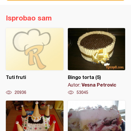
Isprobao sam
Tuti fruti
Bingo torta (5)
Vesna Petrovic
Autor:
20936
53045