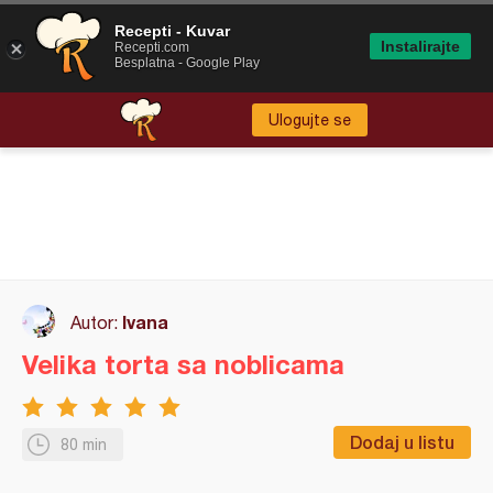
Recepti - Kuvar
Instalirajte
Recepti.com
Besplatna - Google Play
Ulogujte se
Ivana
Autor:
Velika torta sa noblicama
Dodaj u listu
80 min