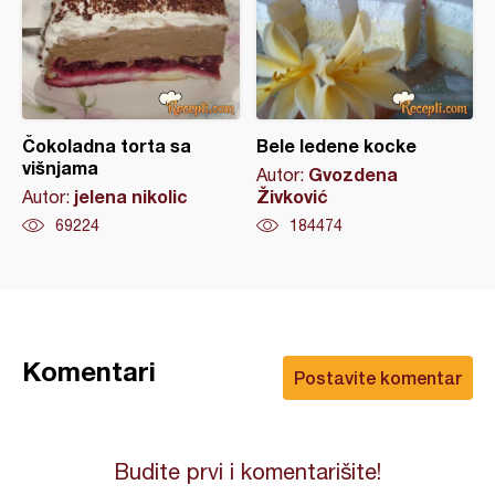
Čokoladna torta sa
Bele ledene kocke
višnjama
Gvozdena
Autor:
jelena nikolic
Živković
Autor:
69224
184474
Komentari
Postavite komentar
Budite prvi i komentarišite!