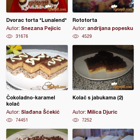
Dvorac torta *Lunalend*
Rototorta
Snezana Pejicic
andrijana popesku
Autor:
Autor:
31676
4529
Čokoladno-karamel
Kolač s jabukama (2)
kolač
Slađana Šćekić
Milica Djuric
Autor:
Autor:
74451
7252