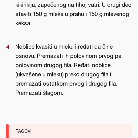
kikirikija, zapečenog na tihoj vatri. U drugi deo
staviti 150 g mleka u prahu i 150 g mlevenog
keksa.
Noblice kvasiti u mleku i ređati da čine
osnovu. Premazati ih polovinom prvog pa
polovinom drugog fila. Ređati noblice
(ukvašene u mleku) preko drugog fila i
premazati ostatkom prvog i drugog fila.
Premazati šlagom.
TAGOVI