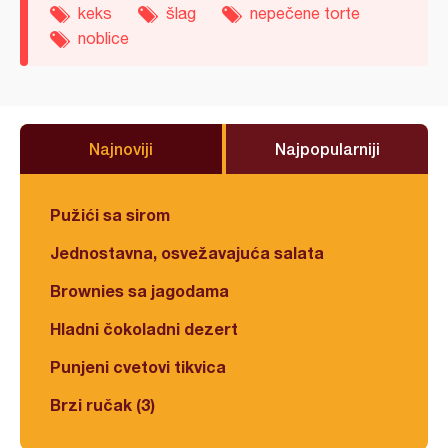
keks
šlag
nepečene torte
noblice
Najnoviji
Najpopularniji
Pužići sa sirom
Jednostavna, osvežavajuća salata
Brownies sa jagodama
Hladni čokoladni dezert
Punjeni cvetovi tikvica
Brzi ručak (3)