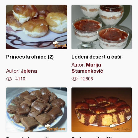
Princes krofnice (2)
Ledeni desert u čaši
Marija
Autor:
Jelena
Stamenković
Autor:
4110
12806