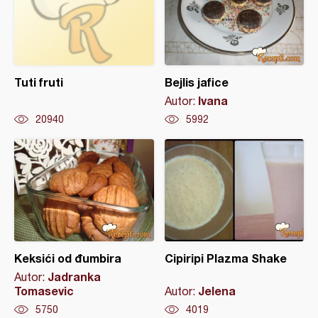
Tuti fruti
Bejlis jafice
Ivana
Autor:
20940
5992
Keksići od đumbira
Cipiripi Plazma Shake
Jadranka
Autor:
Tomasevic
Jelena
Autor:
5750
4019