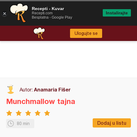
Recepti - Kuvar
Instalirajte
Recepti.com
Besplatna - Google Play
Ulogujte se
Anamaria Fišer
Autor:
Munchmallow tajna
Dodaj u listu
80 min