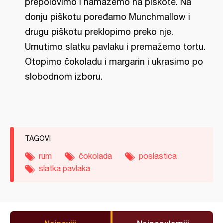
prepolovimo i namažemo na piškote. Na
donju piškotu poređamo Munchmallow i
drugu piškotu preklopimo preko nje.
Umutimo slatku pavlaku i premažemo tortu.
Otopimo čokoladu i margarin i ukrasimo po
slobodnom izboru.
TAGOVI
rum
čokolada
poslastica
slatka pavlaka