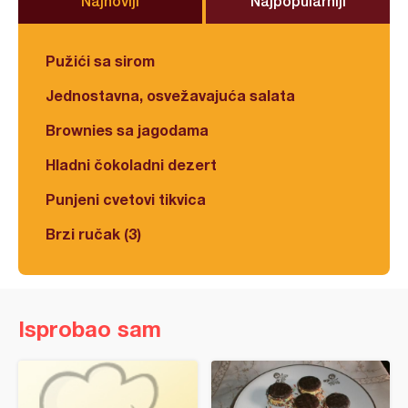
Najnoviji
Najpopularniji
Pužići sa sirom
Jednostavna, osvežavajuća salata
Brownies sa jagodama
Hladni čokoladni dezert
Punjeni cvetovi tikvica
Brzi ručak (3)
Isprobao sam