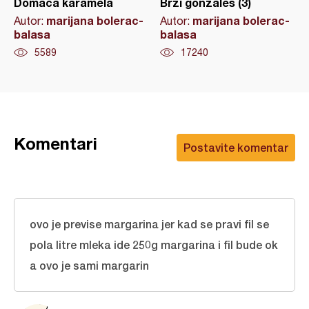
Domaća karamela
Brzi gonzales (3)
marijana bolerac-
marijana bolerac-
Autor:
Autor:
balasa
balasa
5589
17240
Komentari
Postavite komentar
ovo je previse margarina jer kad se pravi fil se
pola litre mleka ide 250g margarina i fil bude ok
a ovo je sami margarin