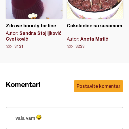
Zdrave bounty tortice
Čokoladice sa susamom
Sandra Stojiljković
Autor:
Cvetković
Aneta Matić
Autor:
3131
3238
Komentari
Postavite komentar
Hvala vam