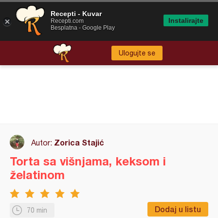
Recepti - Kuvar
Instalirajte
Recepti.com
Besplatna - Google Play
Ulogujte se
Zorica Stajić
Autor:
Torta sa višnjama, keksom i
želatinom
Dodaj u listu
70 min