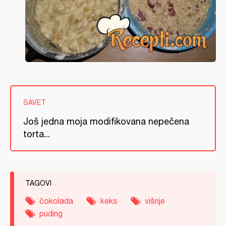
SAVET
Još jedna moja modifikovana nepečena
torta...
TAGOVI
čokolada
keks
višnje
puding