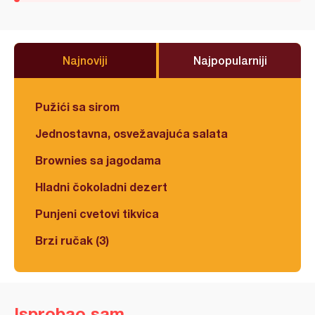
Najnoviji
Najpopularniji
Pužići sa sirom
Jednostavna, osvežavajuća salata
Brownies sa jagodama
Hladni čokoladni dezert
Punjeni cvetovi tikvica
Brzi ručak (3)
Isprobao sam