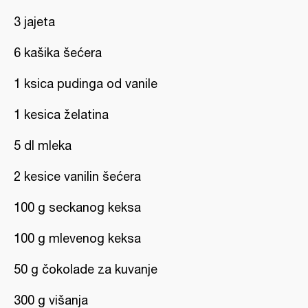
3 jajeta
6 kašika šećera
1 ksica pudinga od vanile
1 kesica želatina
5 dl mleka
2 kesice vanilin šećera
100 g seckanog keksa
100 g mlevenog keksa
50 g čokolade za kuvanje
300 g višanja