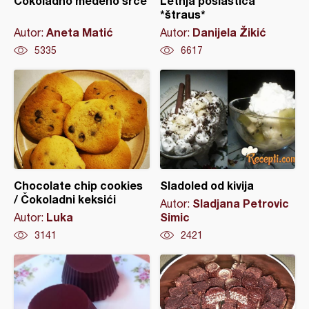
Čokoladno medeno srce
Letnja poslastica
*štraus*
Aneta Matić
Danijela Žikić
Autor:
Autor:
5335
6617
Chocolate chip cookies
Sladoled od kivija
/ Čokoladni keksići
Sladjana Petrovic
Autor:
Luka
Simic
Autor:
3141
2421