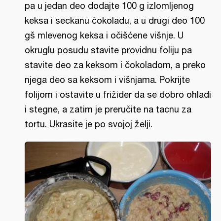
pa u jedan deo dodajte 100 g izlomljenog
keksa i seckanu čokoladu, a u drugi deo 100
gš mlevenog keksa i očišćene višnje. U
okruglu posudu stavite providnu foliju pa
stavite deo za keksom i čokoladom, a preko
njega deo sa keksom i višnjama. Pokrijte
folijom i ostavite u frižider da se dobro ohladi
i stegne, a zatim je preručite na tacnu za
tortu. Ukrasite je po svojoj želji.