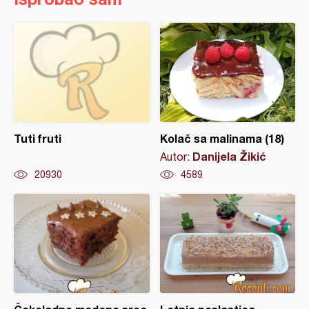
Tuti fruti
Kolač sa malinama (18)
Danijela Žikić
Autor:
20930
4589