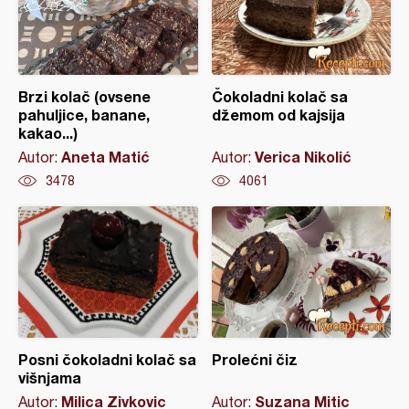
Brzi kolač (ovsene
Čokoladni kolač sa
pahuljice, banane,
džemom od kajsija
kakao...)
Aneta Matić
Verica Nikolić
Autor:
Autor:
3478
4061
Posni čokoladni kolač sa
Prolećni čiz
višnjama
Milica Zivkovic
Suzana Mitic
Autor:
Autor: