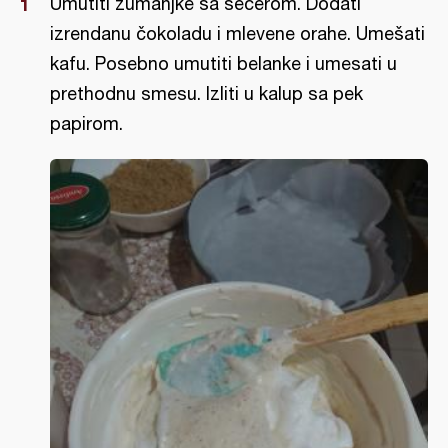
Umutiti žumanjke sa šećerom. Dodati
izrendanu čokoladu i mlevene orahe. Umešati
kafu. Posebno umutiti belanke i umesati u
prethodnu smesu. Izliti u kalup sa pek
papirom.