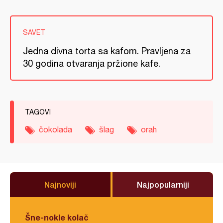
SAVET
Jedna divna torta sa kafom. Pravljena za
30 godina otvaranja pržione kafe.
TAGOVI
čokolada
šlag
orah
Najnoviji
Najpopularniji
Šne-nokle kolač