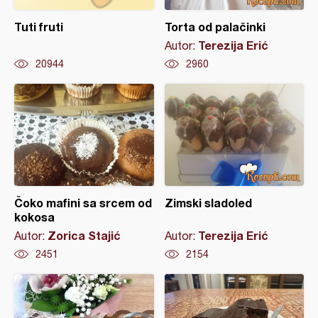
Tuti fruti
Torta od palačinki
Terezija Erić
Autor:
20944
2960
Čoko mafini sa srcem od
Zimski sladoled
kokosa
Zorica Stajić
Terezija Erić
Autor:
Autor:
2451
2154