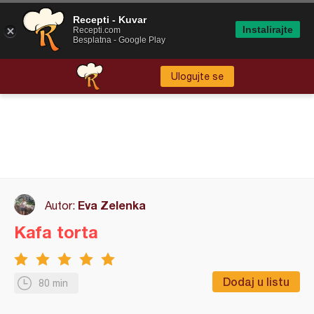
Recepti - Kuvar
Instalirajte
Recepti.com
Besplatna - Google Play
Ulogujte se
Eva Zelenka
Autor:
Kafa torta
Dodaj u listu
80 min