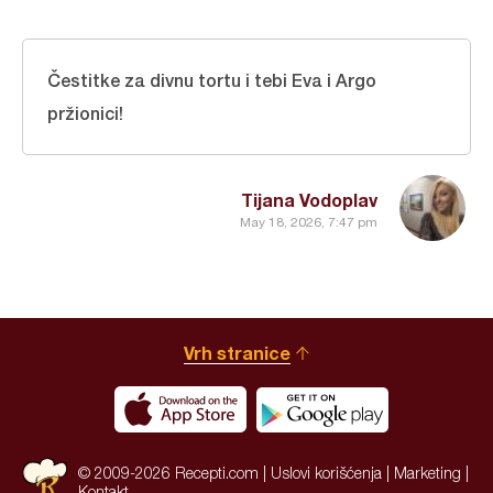
Čestitke za divnu tortu i tebi Eva i Argo
pržionici!
Tijana Vodoplav
May 18, 2026, 7:47 pm
Vrh stranice
© 2009-2026 Recepti.com |
Uslovi korišćenja
|
Marketing
|
Kontakt