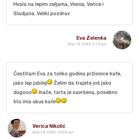
Hvala na lepim zeljama, Vesna, Verice i
Sladjana. Veliki pozdrav
Eva Zelenka
May 19, 2026, 2:23 pm
Čestitam Eva za toliko godina pržionice kafe,
jako lep jubilej
Želim da trajete još jako
dugooo
Inače, torta je savršena, posebno
što ima ukus kafe
Verica Nikolić
May 19, 2026, 10:29 am