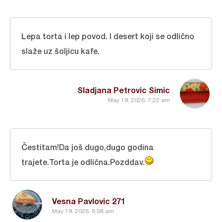
Lepa torta i lep povod. I desert koji se odlično
slaže uz šoljicu kafe.
Sladjana Petrovic Simic
May 19, 2026, 7:22 am
Čestitam!Da još dugo,dugo godina
trajete.Torta je odlična.Pozddav.
Vesna Pavlovic 271
May 19, 2026, 6:08 am