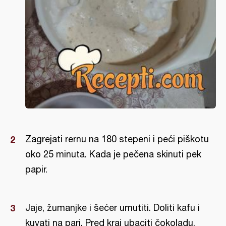
Zagrejati rernu na 180 stepeni i peći piškotu
oko 25 minuta. Kada je pečena skinuti pek
papir.
Jaje, žumanjke i šećer umutiti. Doliti kafu i
kuvati na pari. Pred kraj ubaciti čokoladu.