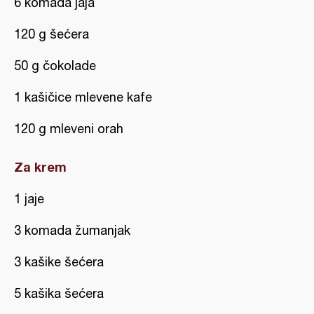
6 komada jaja
120 g šećera
50 g čokolade
1 kašičice mlevene kafe
120 g mleveni orah
Za krem
1 jaje
3 komada žumanjak
3 kašike šećera
5 kašika šećera