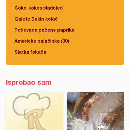
Čoko-kokos sladoled
Galete Bakin kolač
Pohovane pečene paprike
Americke palačinke (30)
Slatka fokača
Isprobao sam