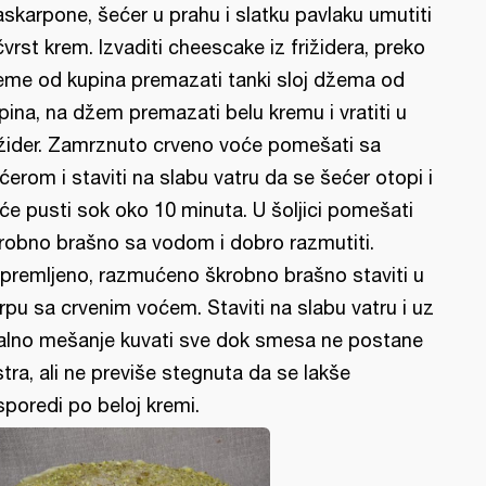
skarpone, šećer u prahu i slatku pavlaku umutiti
čvrst krem. Izvaditi cheescake iz frižidera, preko
eme od kupina premazati tanki sloj džema od
pina, na džem premazati belu kremu i vratiti u
ižider. Zamrznuto crveno voće pomešati sa
ćerom i staviti na slabu vatru da se šećer otopi i
će pusti sok oko 10 minuta. U šoljici pomešati
robno brašno sa vodom i dobro razmutiti.
ipremljeno, razmućeno škrobno brašno staviti u
rpu sa crvenim voćem. Staviti na slabu vatru i uz
alno mešanje kuvati sve dok smesa ne postane
stra, ali ne previše stegnuta da se lakše
sporedi po beloj kremi.