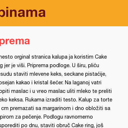
upinama
iprema
esto orginal stranica kalupa ja koristim Cake
ng jer je viši. Priprema podloge. U širu, pliću
sudu staviti mlevene keks, seckane pistaćije,
osejan kakao i kristal šećer. Na laganoj vatri
opiti maslac i u vreo maslac uliti mleko te preliti
eko keksa. Rukama izraditi testo. Kalup za torte
 cm premazati sa margarinom i dno obložiti sa
pirom za pečenje. Podlogu ravnomerno
sporediti po dnu, staviti obruč Cake ring, još