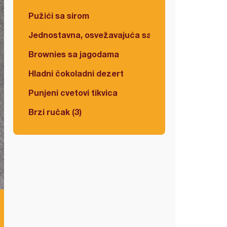
Pužići sa sirom
Jednostavna, osvežavajuća salata
Brownies sa jagodama
Hladni čokoladni dezert
Punjeni cvetovi tikvica
Brzi ručak (3)