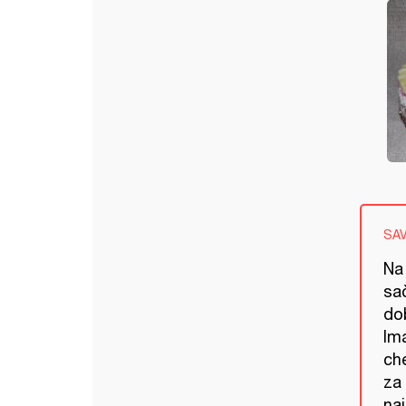
SA
Na
sa
dob
Im
ch
za
na