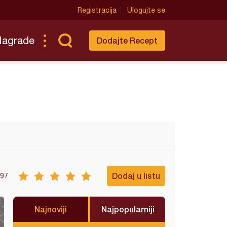
Registracija
Ulogujte se
Nagrade
Dodajte Recept
Dodaj u listu
97
Najnoviji
Najpopularniji