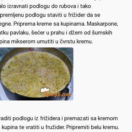
lo izravnati podlogu do rubova i tako
ipremljenu podlogu staviti u frižider da se
egne. Priprema kreme sa kupinama. Maskarpone,
atku pavlaku, šećer u prahu i džem od šumskih
pina mikserom umutiti u čvrstu kremu.
vaditi podlogu iz frižidera i premazati sa kremom
 kupina te vratiti u fružider. Pripremiti belu kremu.