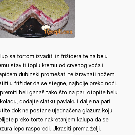
lup sa tortom izvaditi iz frižidera te na belu
emu staviti toplu kremu od crvenog voća i
apićem dubinski promešati te izravnati nožem.
atiti u frižider da se stegne, najbolje preko noći.
ipremiti beli ganaš tako što na pari otopite belu
koladu, dodajte slatku pavlaku i dalje na pari
tite dok ne postane ujednačena glazura koju
elijete preko torte nakretanjem kalupa da se
azura lepo rasporedi. Ukrasiti prema želji.