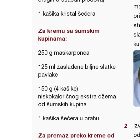
ma
1 kašika kristal šećera
pr
st
Za kremu sa šumskim
sl
kupinama:
ku
250 g maskarponea
125 ml zaslađene biljne slatke
pavlake
150 g (4 kašike)
niskokaloričnog ekstra džema
od šumskih kupina
1 kašika šećera u prahu
Iz
od
Za premaz preko kreme od