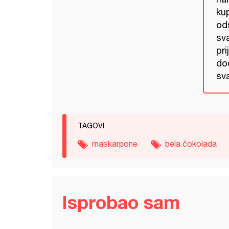
ku
od
sva
pri
dod
sv
TAGOVI
maskarpone
bela čokolada
Isprobao sam