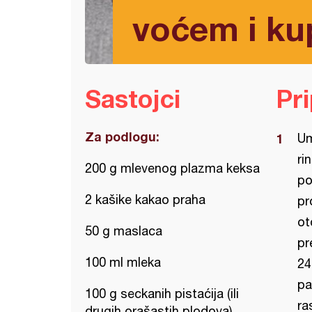
voćem i k
Sastojci
Pr
Za podlogu:
Um
ri
200 g mlevenog plazma keksa
po
2 kašike kakao praha
pr
ot
50 g maslaca
pr
100 ml mleka
24
pa
100 g seckanih pistaćija (ili
ra
drugih orašastih plodova)