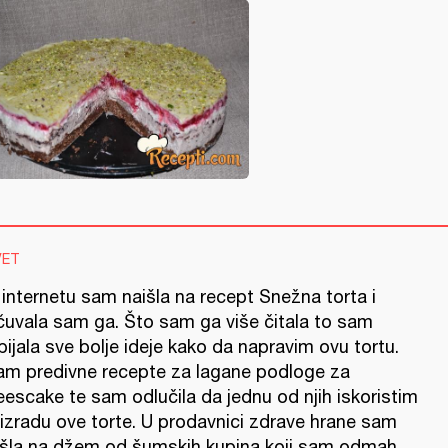
VET
 internetu sam naišla na recept Snežna torta i
čuvala sam ga. Što sam ga više čitala to sam
ijala sve bolje ideje kako da napravim ovu tortu.
am predivne recepte za lagane podloge za
eescake te sam odlučila da jednu od njih iskoristim
 izradu ove torte. U prodavnici zdrave hrane sam
išla na džem od šumskih kupina koji sam odmah