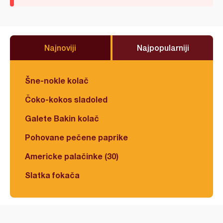
Najnoviji
Najpopularniji
Šne-nokle kolač
Čoko-kokos sladoled
Galete Bakin kolač
Pohovane pečene paprike
Americke palačinke (30)
Slatka fokača