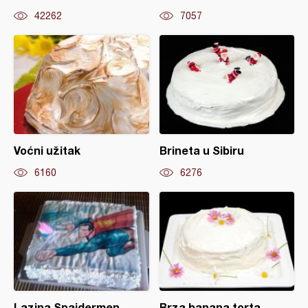
42262
7057
Voćni užitak
Brineta u Sibiru
6160
6276
Lazina Spajdermen
Brza banana torta