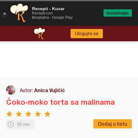
Recepti - Kuvar
Instalirajte
Recepti.com
Besplatna - Google Play
Ulogujte se
Anica Vujičić
Autor:
Čoko-moko torta sa malinama
Dodaj u listu
30 min