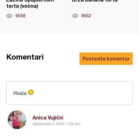
torta (voćna)
9568
8662
Komentari
Postavite komentar
Hvala
Anica Vujičić
September 4, 2025, 7:32 pm