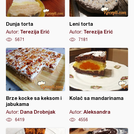
Dunja torta
Leni torta
Terezija Erić
Terezija Erić
Autor:
Autor:
5671
7181
Brze kocke sa keksom i
Kolač sa mandarinama
jabukama
Dana Drobnjak
Aleksandra
Autor:
Autor:
6419
4556