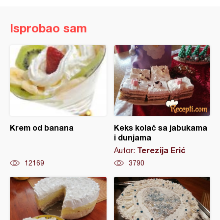
Isprobao sam
Krem od banana
Keks kolač sa jabukama
i dunjama
Terezija Erić
Autor:
12169
3790