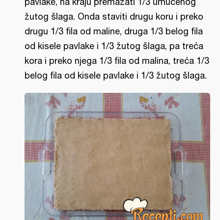
pavlake, na kraju premazati 1/3 umućenog
žutog šlaga. Onda staviti drugu koru i preko
drugu 1/3 fila od maline, druga 1/3 belog fila
od kisele pavlake i 1/3 žutog šlaga, pa treća
kora i preko njega 1/3 fila od malina, treća 1/3
belog fila od kisele pavlake i 1/3 žutog šlaga.