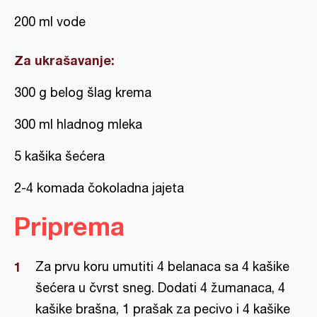
200 ml vode
Za ukrašavanje:
300 g belog šlag krema
300 ml hladnog mleka
5 kašika šećera
2-4 komada čokoladna jajeta
Priprema
Za prvu koru umutiti 4 belanaca sa 4 kašike
šećera u čvrst sneg. Dodati 4 žumanaca, 4
kašike brašna, 1 prašak za pecivo i 4 kašike