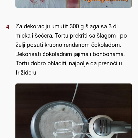
Za dekoraciju umutit 300 g šlaga sa 3 dl
mleka i šećera. Tortu prekriti sa šlagom i po
želji posuti krupno rendanom čokoladom.
Dekorisati čokoladnim jajima i bonbonama.
Tortu dobro ohladiti, najbolje da prenoći u
frižideru.