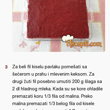
Za beli fil kiselu pavlaku pomešati sa
šećerom u prahu i mlevenim keksom. Za
drugi žuti fil posebno umutiti 200 g šlaga sa
2 dl hladnog mleka. Kada su se kore ohladile
premazati koru 1/3 fila od malina. Preko
malina premazati 1/3 belog fila od kisele