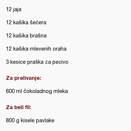
12 jaja
12 kašika šećera
12 kašika brašna
12 kašika mlevenih oraha
3 kesice praška za pecivo
Za prelivanje:
600 ml čokoladnog mleka
Za beli fil:
800 g kisele pavlake