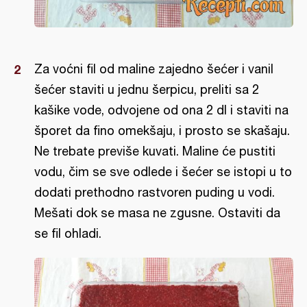
Za voćni fil od maline zajedno šećer i vanil
šećer staviti u jednu šerpicu, preliti sa 2
kašike vode, odvojene od ona 2 dl i staviti na
šporet da fino omekšaju, i prosto se skašaju.
Ne trebate previše kuvati. Maline će pustiti
vodu, čim se sve odlede i šećer se istopi u to
dodati prethodno rastvoren puding u vodi.
Mešati dok se masa ne zgusne. Ostaviti da
se fil ohladi.