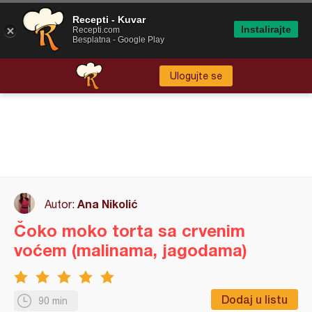
Recepti - Kuvar
Instalirajte
Recepti.com
Besplatna - Google Play
Ulogujte se
Ana Nikolić
Autor:
Čoko moko torta sa crvenim
voćem (malinama, jagodama)
Dodaj u listu
90 min