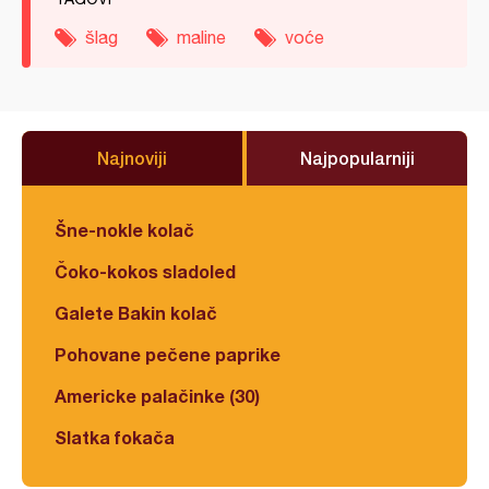
šlag
maline
voće
Najnoviji
Najpopularniji
Šne-nokle kolač
Čoko-kokos sladoled
Galete Bakin kolač
Pohovane pečene paprike
Americke palačinke (30)
Slatka fokača