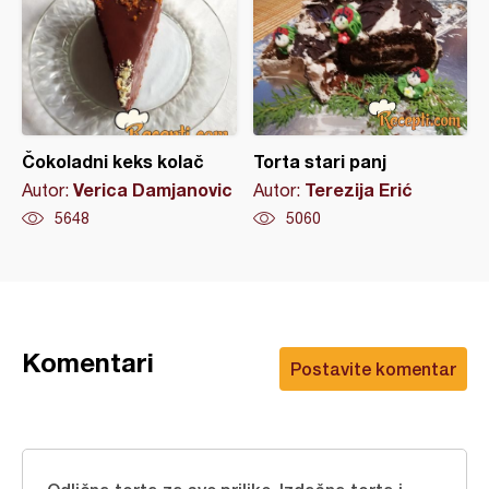
Čokoladni keks kolač
Torta stari panj
Verica Damjanovic
Terezija Erić
Autor:
Autor:
5648
5060
Komentari
Postavite komentar