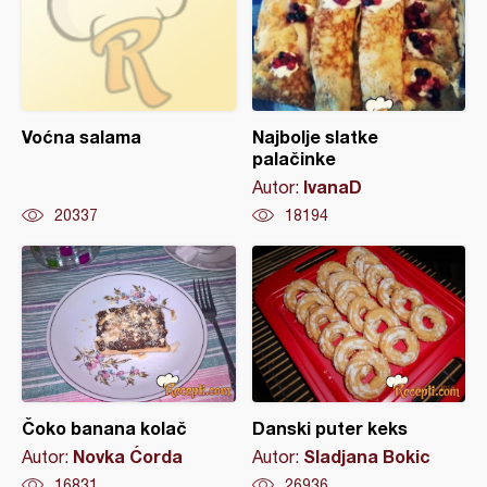
Voćna salama
Najbolje slatke
palačinke
IvanaD
Autor:
20337
18194
Čoko banana kolač
Danski puter keks
Novka Ćorda
Sladjana Bokic
Autor:
Autor:
16831
26936