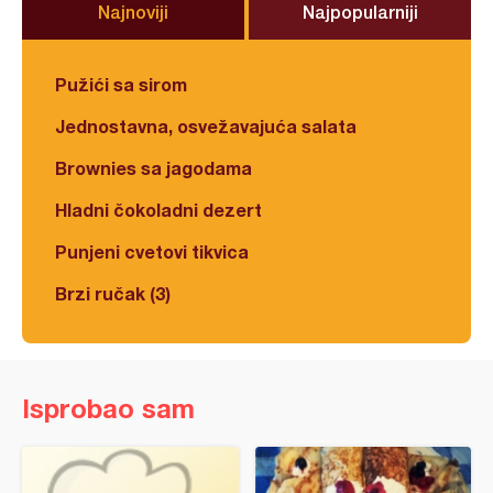
Najnoviji
Najpopularniji
Pužići sa sirom
Jednostavna, osvežavajuća salata
Brownies sa jagodama
Hladni čokoladni dezert
Punjeni cvetovi tikvica
Brzi ručak (3)
Isprobao sam