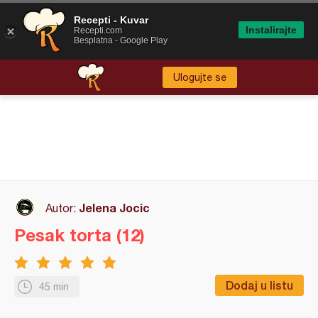
Recepti - Kuvar
Instalirajte
Recepti.com
Besplatna - Google Play
Ulogujte se
Jelena Jocic
Autor:
Pesak torta (12)
Dodaj u listu
45 min