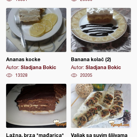
Ananas kocke
Banana kolač (2)
Sladjana Bokic
Sladjana Bokic
Autor:
Autor:
13328
20205
Lažna, brza *mađarica*
Valjak sa suvim šljivama