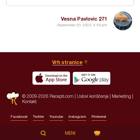
Vesna Pavlovic 271
September 20, 2023, 4:49 pm
Vrh stranice
© 2009-2026 Recepti.com |
Uslovi korišćenja
|
Marketing
|
Kontakt
Facebook
Twitter
Youtube
Instagram
Pinterest
Site by:
HALO