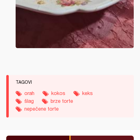
TAGOVI
orah
kokos
keks
šlag
brze torte
nepečene torte