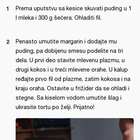
Prema uputstvu sa kesice skuvati puding u 1
l mleka i 300 g šećera. Ohladiti fil.
Penasto umutite margarin i dodajte mu
puding, pa dobijenu smesu podelite na tri
dela. U prvi deo stavite mlevenu plazmu, u
drugi kokos i u treći mlevene orahe. U kalup
ređajte prvo fil od plazme, zatim kokosa i na
kraju oraha. Ostavite u frižider da se ohladi i
stegne. Sa kiselom vodom umutite šlag i
ukrasite tortu po želji. Prijatno!