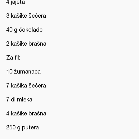
4 jajeta
3 kašike šećera
40 g čokolade
2 kašike brašna
Za fil:
10 žumanaca
7 kašika šećera
7 dl mleka
4 kašike brašna
250 g putera