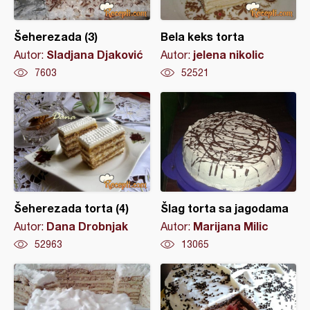
Šeherezada (3)
Bela keks torta
Sladjana Djaković
jelena nikolic
Autor:
Autor:
7603
52521
Šeherezada torta (4)
Šlag torta sa jagodama
Dana Drobnjak
Marijana Milic
Autor:
Autor:
52963
13065