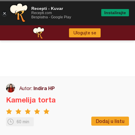
Recepti - Kuvar
Instalirajte
Recepti.com
Besplatna - Google Play
Ulogujte se
Indira HP
Autor:
Kamelija torta
Dodaj u listu
60 min