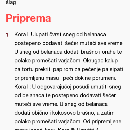
šlag
Priprema
Kora I: Ulupati čvrst sneg od belanaca i
postepeno dodavati šećer muteći sve vreme.
U sneg od belanaca dodati brašno i orahe te
polako promešati varjačom. Okrugao kalup
za tortu prekriti papirom za pečenje pa sipati
pripremljenu masu i peći dok ne porumeni.
Kora II: U odgovarajućoj posudi umutiti sneg
od belanaca te postepeno dodavati šećer
muteći sve vreme. U sneg od belanaca
dodati obično i kokosovo brašno, a zatim
polako promešati varjačom. Od pripremljene