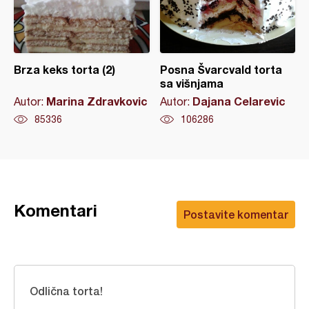
Brza keks torta (2)
Posna Švarcvald torta
sa višnjama
Marina Zdravkovic
Dajana Celarevic
Autor:
Autor:
85336
106286
Komentari
Postavite komentar
Odlična torta!