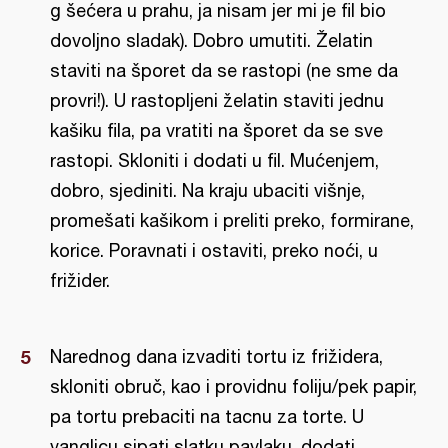
g šećera u prahu, ja nisam jer mi je fil bio
dovoljno sladak). Dobro umutiti. Želatin
staviti na šporet da se rastopi (ne sme da
provri!). U rastopljeni želatin staviti jednu
kašiku fila, pa vratiti na šporet da se sve
rastopi. Skloniti i dodati u fil. Mućenjem,
dobro, sjediniti. Na kraju ubaciti višnje,
promešati kašikom i preliti preko, formirane,
korice. Poravnati i ostaviti, preko noći, u
frižider.
Narednog dana izvaditi tortu iz frižidera,
skloniti obruč, kao i providnu foliju/pek papir,
pa tortu prebaciti na tacnu za torte. U
vanglicu sipati slatku pavlaku, dodati