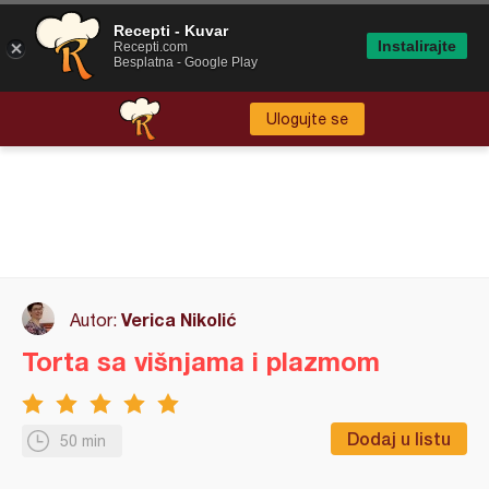
Recepti - Kuvar
Instalirajte
Recepti.com
Besplatna - Google Play
Ulogujte se
Verica Nikolić
Autor:
Torta sa višnjama i plazmom
Dodaj u listu
50 min