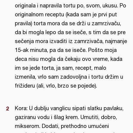
originala i napravila tortu po, svom, ukusu. Po
originalnom receptu (kada sam je prvi put
pravila) torta mora da se drži u zamrzivaču,
da bi mogla lepo da se iseče, s tim da se pre
sečenja mora izvaditi iz zamrzivača, najmanje
15-ak minuta, pa da se iseče. Pošto moja
deca nisu mogla da čekaju ovo vreme, kada
im se jede torta, ja sam, recept, malo
izmenila, vrlo sam zadovoljna i tortu držim u
frižideru (ali, vrlo, brzo se pojede).
Kora: U dublju vanglicu sipati slatku pavlaku,
gaziranu vodu i šlag krem. Umutiti, dobro,
mikserom. Dodati, prethodno umućeni