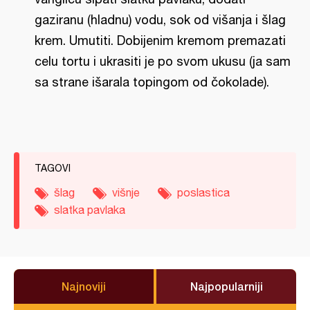
gaziranu (hladnu) vodu, sok od višanja i šlag
krem. Umutiti. Dobijenim kremom premazati
celu tortu i ukrasiti je po svom ukusu (ja sam
sa strane išarala topingom od čokolade).
TAGOVI
šlag
višnje
poslastica
slatka pavlaka
Najnoviji
Najpopularniji