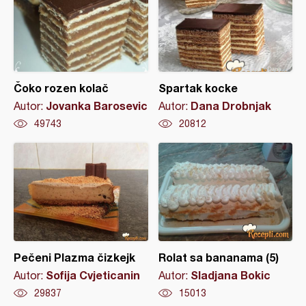
Čoko rozen kolač
Spartak kocke
Jovanka Barosevic
Dana Drobnjak
Autor:
Autor:
49743
20812
Pečeni Plazma čizkejk
Rolat sa bananama (5)
Sofija Cvjeticanin
Sladjana Bokic
Autor:
Autor:
29837
15013