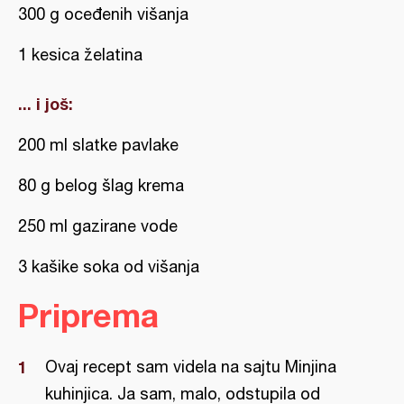
300 g oceđenih višanja
1 kesica želatina
... i još:
200 ml slatke pavlake
80 g belog šlag krema
250 ml gazirane vode
3 kašike soka od višanja
Priprema
Ovaj recept sam videla na sajtu Minjina
kuhinjica. Ja sam, malo, odstupila od