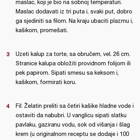
maslac, koji je bio na sobnoj temperaturi.
Maslac dodavati iz tri puta i, svaki put, dobro
ga sjediniti sa filom. Na kraju ubaciti plazmu i,
kašikom, promešati.
Uzeti kalup za torte, sa obručem, vel. 26 cm.
Stranice kalupa obložiti providnom folijom ili
pek papirom. Sipati smesu sa keksom i,
kašikom, formirati koru.
Fil: Želatin preliti sa četiri kašike hladne vode i
ostaviti da nabubri. U vanglicu sipati slatku
pavlaku, gaziranu vodu, sok od višanja i šlag
krem (u originalnom receptu se dodaje i 100