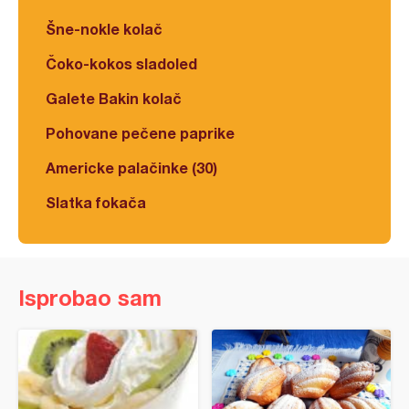
Šne-nokle kolač
Čoko-kokos sladoled
Galete Bakin kolač
Pohovane pečene paprike
Americke palačinke (30)
Slatka fokača
Isprobao sam