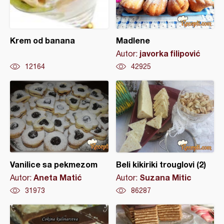
Krem od banana
Madlene
javorka filipović
Autor:
12164
42925
Vanilice sa pekmezom
Beli kikiriki trouglovi (2)
Aneta Matić
Suzana Mitic
Autor:
Autor:
31973
86287