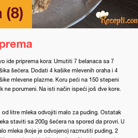
 (8)
iprema
vo ide priprema kora: Umutiti 7 belanaca sa 7
šika šećera. Dodati 4 kašike mlevenih oraha i 4
šike mlevene plazme. Koru peći na 150 stepeni
k ne porumeni. Na isti način ispeći još dve kore.
l: od litre mleka odvojiti malo za puding. Ostatak
eka staviti sa 200g šećera na spored da provri. U
lo mleka (koje je odvojeno) razmutiti puding, 2