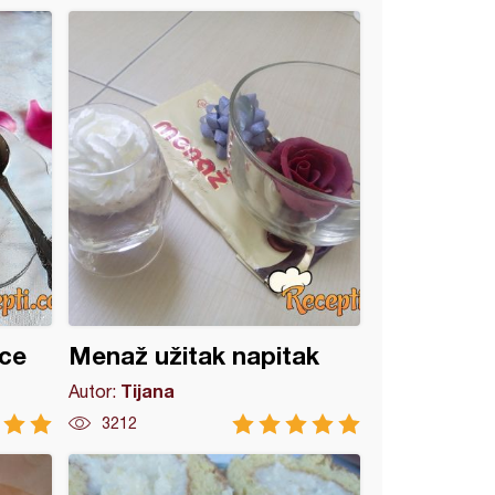
ice
Menaž užitak napitak
Tijana
Autor:
3212