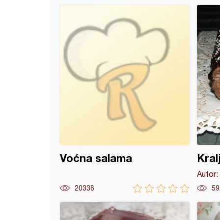
 užitak napitak
Voćna salama
Kral
Autor:
20336
59
tični rolat