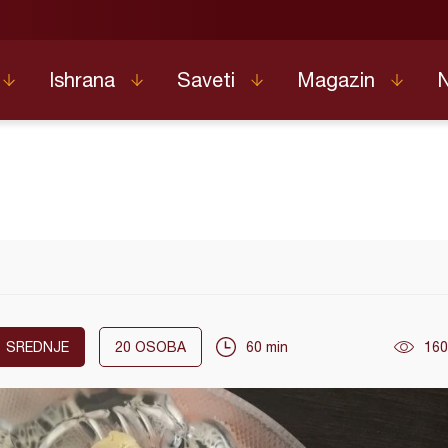
Ishrana
Saveti
Magazin
SREDNJE
20
OSOBA
60 min
160