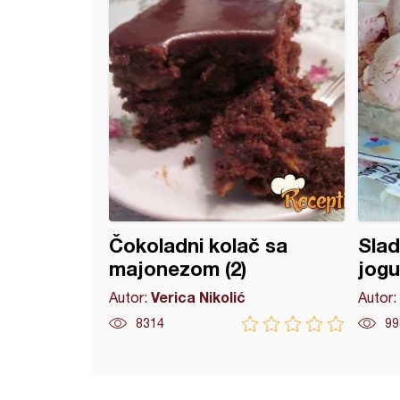
Čokoladni kolač sa
Slad
majonezom (2)
jog
Verica Nikolić
Autor:
Autor:
8314
99