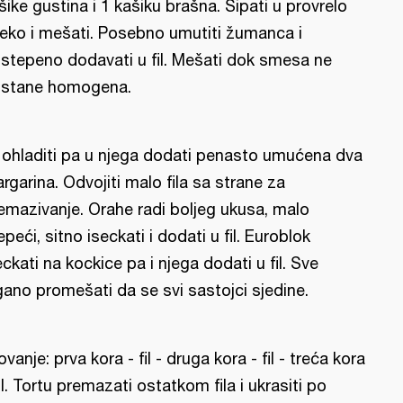
šike gustina i 1 kašiku brašna. Sipati u provrelo
eko i mešati. Posebno umutiti žumanca i
stepeno dodavati u fil. Mešati dok smesa ne
stane homogena.
l ohladiti pa u njega dodati penasto umućena dva
rgarina. Odvojiti malo fila sa strane za
emazivanje. Orahe radi boljeg ukusa, malo
epeći, sitno iseckati i dodati u fil. Euroblok
eckati na kockice pa i njega dodati u fil. Sve
gano promešati da se svi sastojci sjedine.
lovanje: prva kora - fil - druga kora - fil - treća kora
fil. Tortu premazati ostatkom fila i ukrasiti po