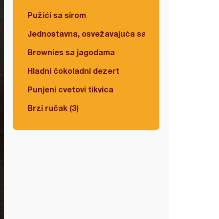
Pužići sa sirom
Jednostavna, osvežavajuća salata
Brownies sa jagodama
Hladni čokoladni dezert
Punjeni cvetovi tikvica
Brzi ručak (3)