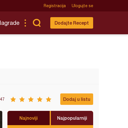
Registracija
Ulogujte se
Nagrade
Dodajte Recept
Dodaj u listu
47
Najnoviji
Najpopularniji