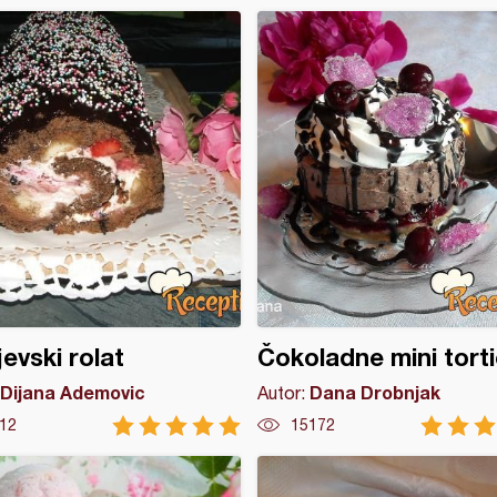
jevski rolat
Čokoladne mini tort
Dijana Ademovic
Dana Drobnjak
Autor:
12
15172