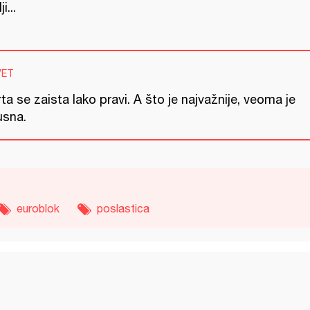
ji...
VET
ta se zaista lako pravi. A što je najvažnije, veoma je
usna.
euroblok
poslastica