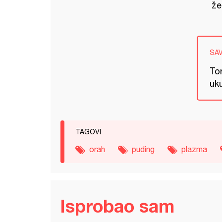
žel
SA
Tor
uk
TAGOVI
orah
puding
plazma
Isprobao sam