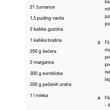
ka
21 žumance
ml
po
1,5 puding vanila
po
2 kašike gustina
1 kašika brašna
Fi
ma
200 g šećera
pr
2 margarina
pr
is
300 g eurobloka
la
200 g pečenih oraha
1 l mleka
Fi
- 