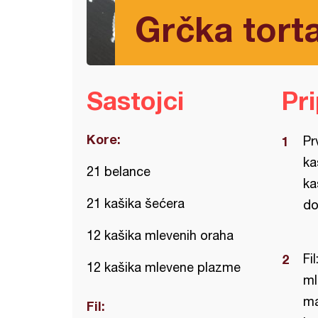
Grčka torta
Sastojci
Pr
Kore:
Pr
ka
21 belance
ka
21 kašika šećera
do
12 kašika mlevenih oraha
Fi
12 kašika mlevene plazme
ml
ma
Fil: