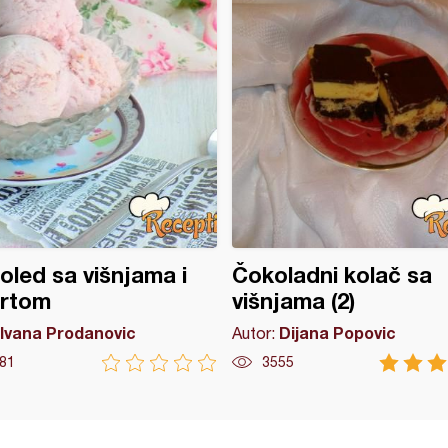
oled sa višnjama i
Čokoladni kolač sa
urtom
višnjama (2)
Ivana Prodanovic
Dijana Popovic
Autor:
81
3555