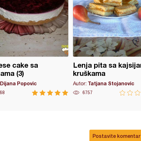
ese cake sa
Lenja pita sa kajsija
jama (3)
kruškama
Dijana Popovic
Tatjana Stojanovic
Autor:
68
6757
Postavite komentar