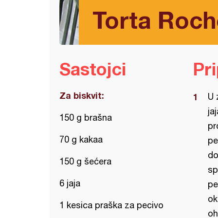
Torta Roch
Sastojci
Pr
Za biskvit:
U 
ja
150 g brašna
pr
70 g kakaa
pe
do
150 g šećera
sp
6 jaja
pe
ok
1 kesica praška za pecivo
oh