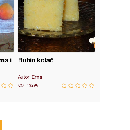
ma i
Bubin kolač
Erna
Autor:
13296