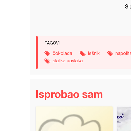
Sl
TAGOVI
čokolada
lešnik
napolit
slatka pavlaka
Isprobao sam
ele kiflice (2)