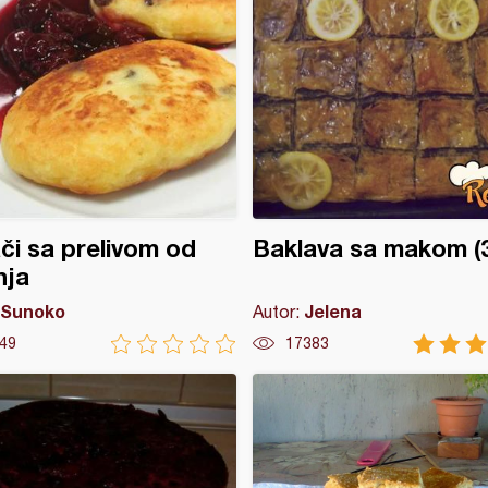
či sa prelivom od
Baklava sa makom (3
nja
Sunoko
Jelena
Autor:
49
17383