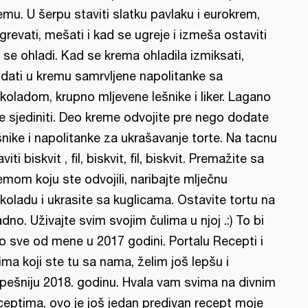
emu. U šerpu staviti slatku pavlaku i eurokrem,
grevati, mešati i kad se ugreje i izmeša ostaviti
 se ohladi. Kad se krema ohladila izmiksati,
dati u kremu samrvljene napolitanke sa
koladom, krupno mljevene lešnike i liker. Lagano
e sjediniti. Deo kreme odvojite pre nego dodate
šnike i napolitanke za ukrašavanje torte. Na tacnu
viti biskvit , fil, biskvit, fil, biskvit. Premažite sa
emom koju ste odvojili, naribajte mlječnu
koladu i ukrasite sa kuglicama. Ostavite tortu na
adno. Uživajte svim svojim čulima u njoj .:) To bi
lo sve od mene u 2017 godini. Portalu Recepti i
ima koji ste tu sa nama, želim još lepšu i
pešniju 2018. godinu. Hvala vam svima na divnim
ceptima, ovo je još jedan predivan recept moje