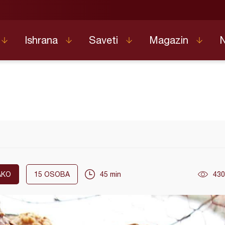
Ishrana
Saveti
Magazin
AKO
15
OSOBA
45 min
430