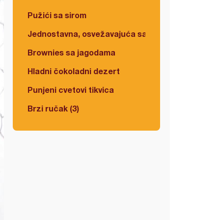
Pužići sa sirom
Jednostavna, osvežavajuća salata
Brownies sa jagodama
Hladni čokoladni dezert
Punjeni cvetovi tikvica
Brzi ručak (3)