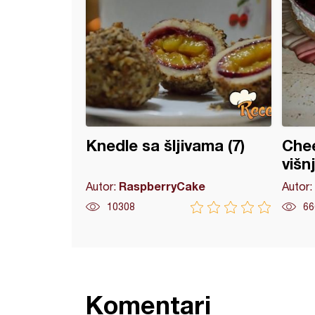
Knedle sa šljivama (7)
Che
višn
RaspberryCake
Autor:
Autor:
10308
66
Komentari