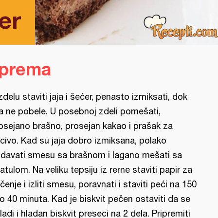
er
iprema
zdelu staviti jaja i šećer, penasto izmiksati, dok
ja ne pobele. U posebnoj zdeli pomešati,
osejano brašno, prosejan kakao i prašak za
civo. Kad su jaja dobro izmiksana, polako
davati smesu sa brašnom i lagano mešati sa
atulom. Na veliku tepsiju iz rerne staviti papir za
čenje i izliti smesu, poravnati i staviti peći na 150
o 40 minuta. Kad je biskvit pečen ostaviti da se
ladi i hladan biskvit preseci na 2 dela. Pripremiti