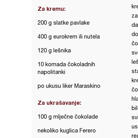
kr
Za kremu:
za
200 g slatke pavlake
da
do
400 g eurokrem ili nutela
čo
120 g lešnika
sv
le
10 komada čokoladnih
sta
napolitanki
kr
po ukusu liker Maraskino
čo
hl
Za ukrašavanje:
bi
100 g mlječne čokolade
sv
us
nekoliko kuglica Ferero
re