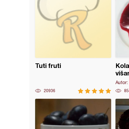
Tuti fruti
Kola
viša
Autor:
20936
85
 kolač