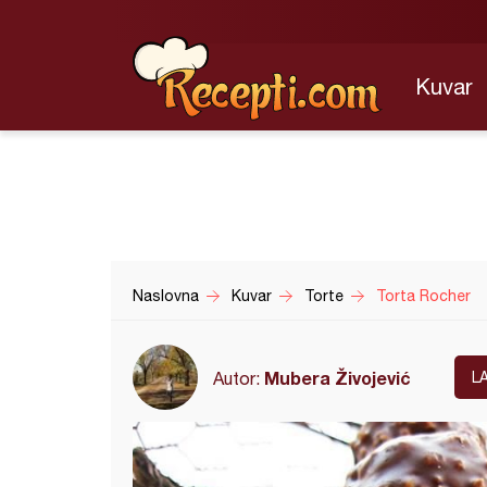
Kuvar
Naslovna
Kuvar
Torte
Torta Rocher
Mubera Živojević
Autor:
L