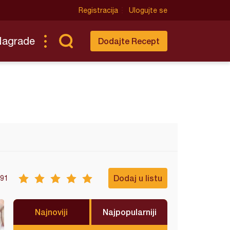
Registracija
Ulogujte se
Nagrade
Dodajte Recept
Dodaj u listu
91
Najnoviji
Najpopularniji