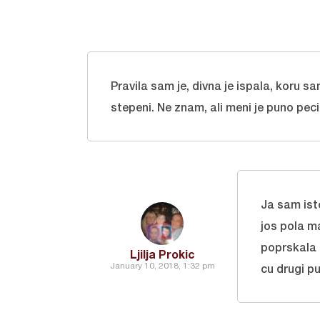
Pravila sam je, divna je ispala, koru sa
stepeni. Ne znam, ali meni je puno peci
Ja sam ist
jos pola m
poprskala 
Ljilja Prokic
January 10, 2018, 1:32 pm
cu drugi pu