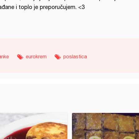
ađane i toplo je preporučujem. <3
anke
eurokrem
poslastica