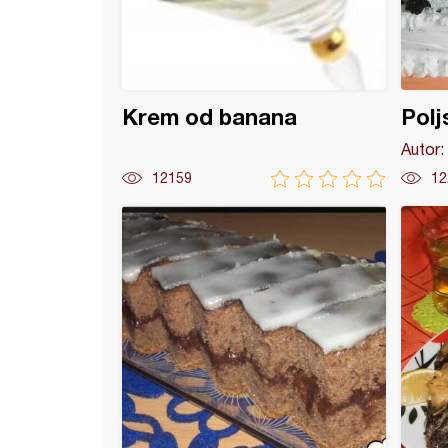
Krem od banana
Polj
Autor:
12159
12
pita sa višnjama