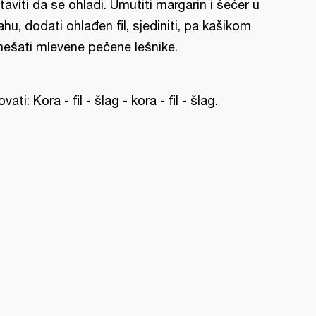
taviti da se ohladi. Umutiti margarin i šećer u
ahu, dodati ohlađen fil, sjediniti, pa kašikom
ešati mlevene pečene lešnike.
ovati: Kora - fil - šlag - kora - fil - šlag.