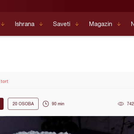
Ishrana
Saveti
Magazin
 tort
20
OSOBA
90 min
742