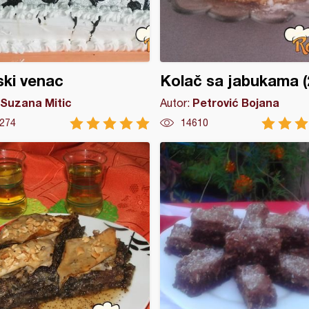
ski venac
Kolač sa jabukama (
Suzana Mitic
Petrović Bojana
Autor:
274
14610