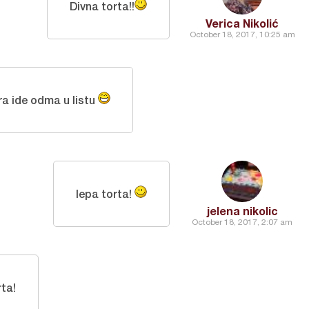
Divna torta!!
Verica Nikolić
October 18, 2017, 10:25 am
ra ide odma u listu
lepa torta!
jelena nikolic
October 18, 2017, 2:07 am
rta!