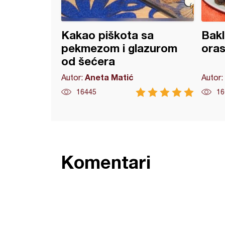
Kakao piškota sa
Bak
pekmezom i glazurom
oras
od šećera
Aneta Matić
Autor:
Autor:
16445
16
Komentari