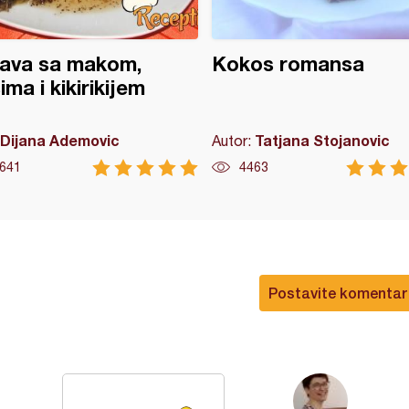
lava sa makom,
Kokos romansa
ima i kikirikijem
Dijana Ademovic
Tatjana Stojanovic
Autor:
641
4463
Postavite komentar