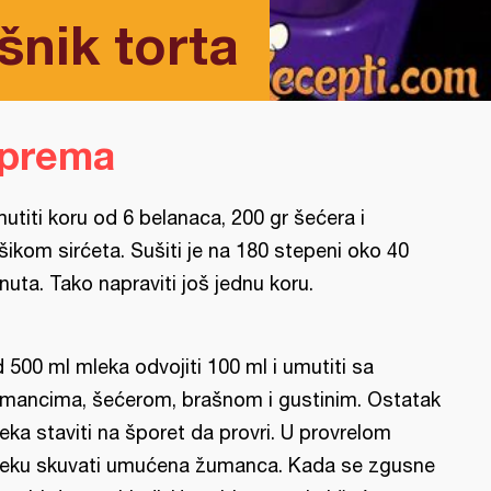
šnik torta
iprema
utiti koru od 6 belanaca, 200 gr šećera i
šikom sirćeta. Sušiti je na 180 stepeni oko 40
nuta. Tako napraviti još jednu koru.
 500 ml mleka odvojiti 100 ml i umutiti sa
mancima, šećerom, brašnom i gustinim. Ostatak
eka staviti na šporet da provri. U provrelom
eku skuvati umućena žumanca. Kada se zgusne