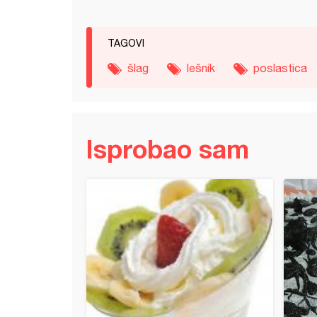
TAGOVI
šlag
lešnik
poslastica
Isprobao sam
že hurmašice