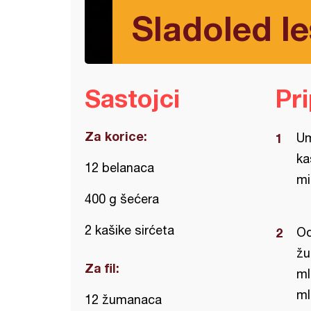
Sladoled le
Sastojci
Pr
Za korice:
Um
ka
12 belanaca
mi
400 g šećera
2 kašike sirćeta
Od
žu
Za fil:
ml
ml
12 žumanaca