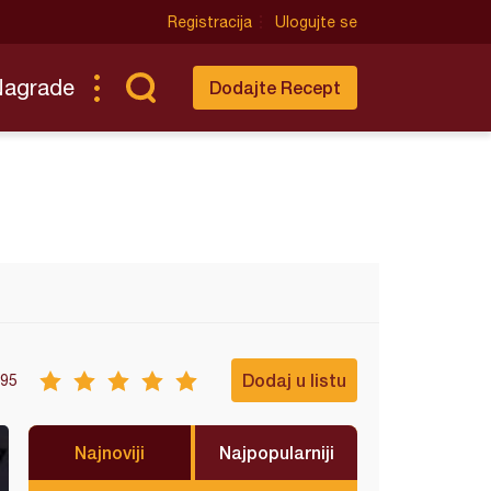
Registracija
Ulogujte se
Nagrade
Dodajte Recept
Dodaj u listu
95
Najnoviji
Najpopularniji