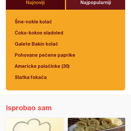
Najnoviji
Najpopularniji
Šne-nokle kolač
Čoko-kokos sladoled
Galete Bakin kolač
Pohovane pečene paprike
Americke palačinke (30)
Slatka fokača
Isprobao sam