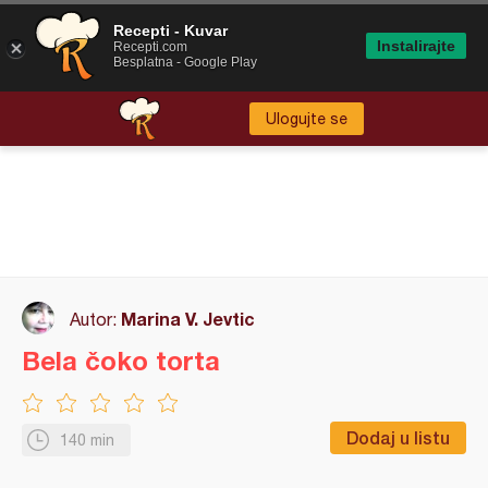
Recepti - Kuvar
Instalirajte
Recepti.com
Besplatna - Google Play
Ulogujte se
Marina V. Jevtic
Autor:
Bela čoko torta
Dodaj u listu
140 min