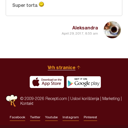
Super torta
Aleksandra
April 29, 2017, 8:55 am
Vrh stranice
© 2009-2026 Recepti.com |
Uslovi korišćenja
|
Marketing
|
Kontakt
Facebook
Twitter
Youtube
Instagram
Pinterest