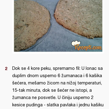
Dok se 4 kore peku, spremamo fil: U lonac sa
duplim dnom uspemo 6 žumanaca i 6 kašika
šećera, mešamo žicom na nižoj temperaturi,
15-tak minuta, dok se šećer ne istopi, a
žumanca ne posvetle. U činiju uspemo 2
kesice pudinga - slatka pavlaka i jednu kašiku