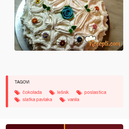
TAGOVI
čokolada
lešnik
poslastica
slatka pavlaka
vanila