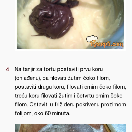
Na tanjir za tortu postaviti prvu koru
(ohlađenu), pa filovati žutim čoko filom,
postaviti drugu koru, filovati crnim čoko filom,
treću koru filovati žutim i četvrtu crnim čoko
filom. Ostaviti u frižideru pokrivenu prozirnom
folijom, oko 60 minuta.