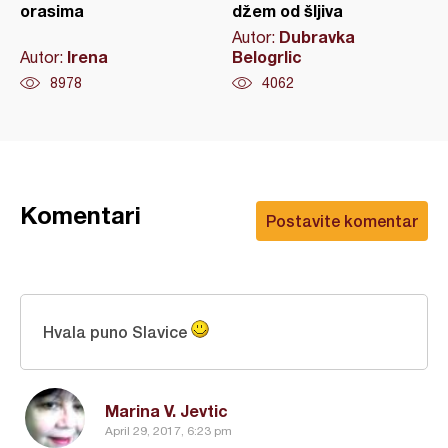
orasima
džem od šljiva
Dubravka
Autor:
Irena
Belogrlic
Autor:
8978
4062
Komentari
Postavite komentar
Hvala puno Slavice
Marina V. Jevtic
April 29, 2017, 6:23 pm