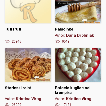
Tuti fruti
Palačinke
Dana Drobnjak
Autor:
20945
6519
Starinski rolat
Rafaelo kuglice od
krompira
Kristina Virag
Kristina Virag
Autor:
Autor:
26029
17181