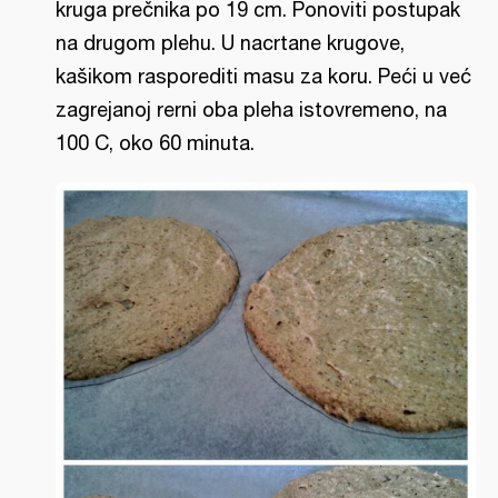
kruga prečnika po 19 cm. Ponoviti postupak
na drugom plehu. U nacrtane krugove,
kašikom rasporediti masu za koru. Peći u već
zagrejanoj rerni oba pleha istovremeno, na
100 C, oko 60 minuta.