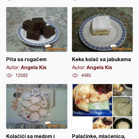
Pita sa rogačem
Keks kolač sa jabukama
Angela Kis
Angela Kis
Autor:
Autor:
12582
4485
Kolačići sa medom i
Palačinke, mlaćenica,