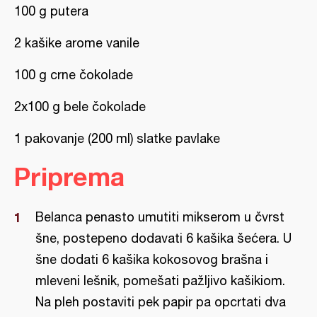
100 g putera
2 kašike arome vanile
100 g crne čokolade
2x100 g bele čokolade
1 pakovanje (200 ml) slatke pavlake
Priprema
Belanca penasto umutiti mikserom u čvrst
šne, postepeno dodavati 6 kašika šećera. U
šne dodati 6 kašika kokosovog brašna i
mleveni lešnik, pomešati pažljivo kašikiom.
Na pleh postaviti pek papir pa opcrtati dva