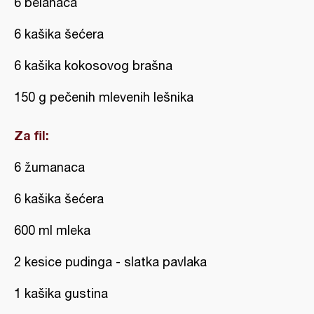
6 belanaca
6 kašika šećera
6 kašika kokosovog brašna
150 g pečenih mlevenih lešnika
Za fil:
6 žumanaca
6 kašika šećera
600 ml mleka
2 kesice pudinga - slatka pavlaka
1 kašika gustina