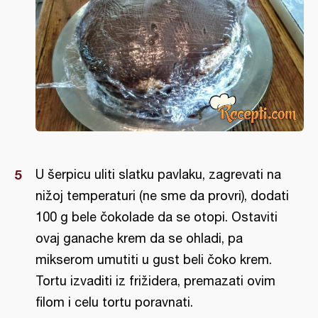
U šerpicu uliti slatku pavlaku, zagrevati na
nižoj temperaturi (ne sme da provri), dodati
100 g bele čokolade da se otopi. Ostaviti
ovaj ganache krem da se ohladi, pa
mikserom umutiti u gust beli čoko krem.
Tortu izvaditi iz frižidera, premazati ovim
filom i celu tortu poravnati.