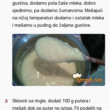
gustina, dodamo pola čaše mleka, dobro
sjedinimo, pa dodamo žumancima. Mešajući
na nižoj temperaturi dodamo i ostatak mleka
i mešamo u puding do željene gustine.
Skloniti sa ringle, dodati 100 g putera i
mešati dok se puter ne istopi. Fil podeliti na