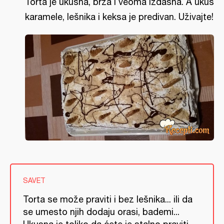
Torta je ukusna, brza i veoma izdašna. A ukus
karamele, lešnika i keksa je predivan. Uživajte!
SAVET
Torta se može praviti i bez lešnika... ili da
se umesto njih dodaju orasi, bademi...