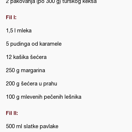
2 pakovanja (po 300 g) turskog keksa
Fil I:
1,5 l mleka
5 pudinga od karamele
12 kašika šećera
250 g margarina
200 g šećera u prahu
100 g mlevenih pečenih lešnika
Fil II:
500 ml slatke pavlake