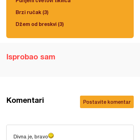
Punjeni cvetovi tikvica
Brzi ručak (3)
Džem od breskvi (3)
Isprobao sam
Komentari
Postavite komentar
Divna je, bravo