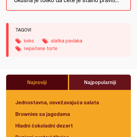
Ukusna je toliko da ćete je stalno praviti...
TAGOVI
keks
slatka pavlaka
nepečene torte
Najnoviji
Najpopularniji
Jednostavna, osvežavajuća salata
Brownies sa jagodama
Hladni čokoladni dezert