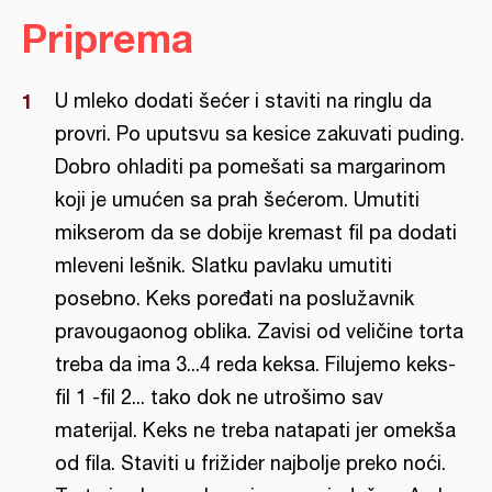
Priprema
U mleko dodati šećer i staviti na ringlu da
provri. Po uputsvu sa kesice zakuvati puding.
Dobro ohladiti pa pomešati sa margarinom
koji je umućen sa prah šećerom. Umutiti
mikserom da se dobije kremast fil pa dodati
mleveni lešnik. Slatku pavlaku umutiti
posebno. Keks poređati na poslužavnik
pravougaonog oblika. Zavisi od veličine torta
treba da ima 3...4 reda keksa. Filujemo keks-
fil 1 -fil 2... tako dok ne utrošimo sav
materijal. Keks ne treba natapati jer omekša
od fila. Staviti u frižider najbolje preko noći.