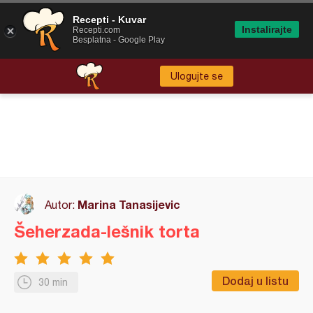
Recepti - Kuvar
Instalirajte
Recepti.com
Besplatna - Google Play
Ulogujte se
Marina Tanasijevic
Autor:
Šeherzada-lešnik torta
Dodaj u listu
30 min